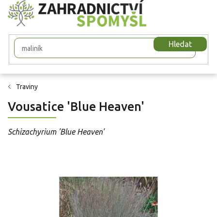
Přejít
na
obsah
Hledat
Traviny
Vousatice 'Blue Heaven'
Schizachyrium 'Blue Heaven'