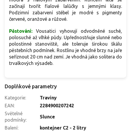
začínají tvořit fialové lalůčky s jemnými klasy.
Podzimní zabarvení stébel je modré s pigmenty
červené, oranžové a růžové.
Pěstování:
Vousatici vyhovují odvodněné suché,
polosuché až vlhké půdy. Upřednostňuje slunné nebo
polostinné stanoviště, ale toleruje širokou škálu
pěstebních podmínek. Rostlinu je vhodné brzy na jaře
seříznout 20 cm nad zemí. Je vhodná jako solitera do
trvalkových výsadeb.
Doplňkové parametry
Kategorie
:
Traviny
EAN
:
2284900207242
Světelné
Slunce
podmínky
:
Balení
:
kontejner C2 - 2 litry