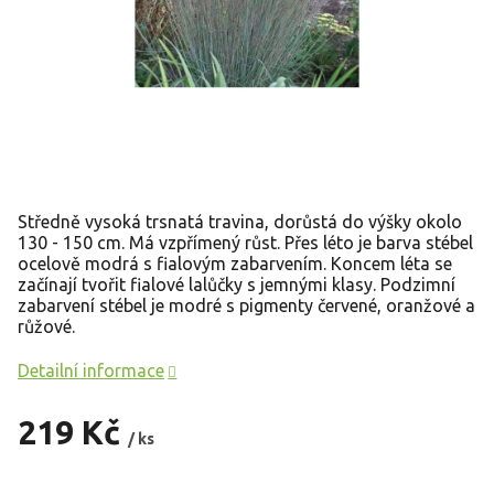
Středně vysoká trsnatá travina, dorůstá do výšky okolo
130 - 150 cm. Má vzpřímený růst. Přes léto je barva stébel
ocelově modrá s fialovým zabarvením. Koncem léta se
začínají tvořit fialové lalůčky s jemnými klasy. Podzimní
zabarvení stébel je modré s pigmenty červené, oranžové a
růžové.
Detailní informace
219 Kč
/ ks
Měrná