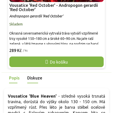
Vousatice 'Red October' - Andropogon gerardii
V
'Red October'
g
Andropogon gerardii 'Red October'
A
Skladem
S
Okrasná severoamerická vytrvalá tráva vytváří vzpřímené
M
trsy vysoké 150–180 cm a široké 60–90 cm. Na jaře raší
z
zeleně, v létě tmavne s vínovými tóny, na podzim se barví do
d
sytě červené a fialové. V druhé polovině léta kvete stříbřitě
p
289 Kč
2
/ ks
purpurovými klásky, které přetrvávají až do zimy. Nenáročná,
s
odolná vůči suchu, horku i mrazu, vhodná do trvalkových
l
Do košíku
záhonů i solitérně.
J
z
Popis
Diskuze
Vousatice 'Blue Heaven'
- středně vysoká trsnatá
travina, dorůstá do výšky okolo 130 - 150 cm. Má
vzpřímený růst. Přes léto je barva stébel ocelově
modrá s fialovým zabarvením. Koncem léta se