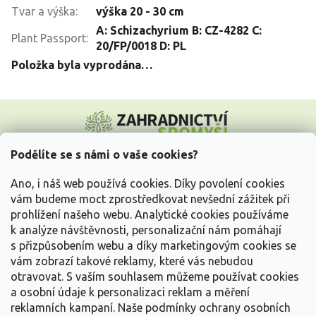
Tvar a výška
:
výška 20 - 30 cm
A: Schizachyrium B: CZ-4282 C:
Plant Passport
:
20/FP/0018 D: PL
Položka byla vyprodána…
Z
á
p
a
Podělíte se s námi o vaše cookies?
t
Vše o nákupu
í
Ano, i náš web používá cookies. Díky povolení cookies
vám budeme moct zprostředkovat nevšední zážitek při
prohlížení našeho webu. Analytické cookies používáme
Informace pro Vás
k analýze návštěvnosti, personalizační nám pomáhají
s přizpůsobením webu a díky marketingovým cookies se
Kontakujte nás
vám zobrazí takové reklamy, které vás nebudou
otravovat.
S vaším souhlasem můžeme používat cookies
a osobní údaje k personalizaci reklam a měření
reklamních kampaní. Naše podmínky ochrany osobních