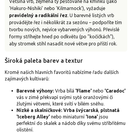
Většina vrb, zejména ty pěstované na kmínku (jako
'Hakuro-Nishiki' nebo 'Kilmarnock'), vyžaduje
pravidelný a radikální řez
. U barevně listých vrb
provádějte řez i několikrát za sezónu – podpoříte tím
tvorbu nových, nejvíce vybarvených výhonů. Převislé
formy stříhejte hned po odkvětu (po "kočičkách"),
aby stromek stihl nasadit nové větve pro příští rok.
Široká paleta barev a textur
Kromě našich hlavních favoritů nabízíme řadu dalších
zajímavých kultivarů:
Barevné výhony:
Vrba bílá
'Flame'
nebo
'Caradoc'
vás v zimě překvapí svými sytě oranžovými či
žlutými větvemi, které svítí v bílém sněhu.
Nízké a skalničkové:
Vrba švýcarská
,
plstnatá
'Iceberg Alley'
nebo miniaturní
'Iona'
jsou
perfektní do skalek a nádob díky svému stříbřitému
olistění.