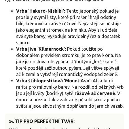
Vrba 'Hakuro-Nishiki':
Tento japonský poklad je
proslulý svými listy, které při rašení hrají odstíny
bílé, krémové a zářivě růžové. Nejčastěji se pěstuje
jako elegantní stromek na kmínku. Aby si udržela
své syté barvy, vyžaduje pravidelný řez a dostatek
slunce.
Vrba jíva 'Kilmarnock':
Pokud toužíte po
dokonalém převislém stromku, je to právě ona. Na
jaře je doslova obsypána stříbřitými „kočičkami“,
které později zežloutnou pylem. Její větve splývají
až k zemi a vytvářejí romantický vodopád zeleně.
Vrba štíhlopestíková 'Mount Aso':
Absolutní
rarita pro milovníky barev. Na rozdíl od běžných vrb
jsou její květy (kočičky) sytě
růžové až červené
. V
únoru a březnu tak v zahradě působí jako z jiného
světa a jsou skvostným doplňkem do jarních vazeb.
✂️ TIP PRO PERFEKTNÍ TVAR: