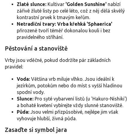
Zlaté slunce:
Kultivar
'Golden Sunshine'
nabízí
zářivě žluté listy po celé léto, což z něj dělá skvělý
kontrastní prvek k tmavým keřům.
Netradiční tvary:
Vrba křehká 'Sphaerica'
přirozeně tvoří téměř dokonalou kouli i bez
pravidelného stříhání.
Pěstování a stanoviště
Vrby jsou vděčné, pokud dodržíte pár základních
pravidel:
Voda:
Většina vrb miluje vlhko. Jsou ideální k
jezírkům, potokům nebo do míst s vyšší hladinou
spodní vody.
Slunce:
Pro syté vybarvení listů (u 'Hakuro-Nishiki')
a bohaté kvetení vybírejte vždy slunné stanoviště.
Půda:
Jsou velmi přizpůsobivé, nejlépe jim však
vyhovuje hlubší, živná půda.
Zasaďte si symbol jara