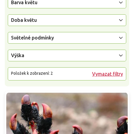
Barva květu
Doba květu
Světelné podmínky
Výška
Položek k zobrazení:
2
Vymazat filtry