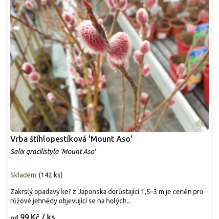
Vrba štíhlopestíková 'Mount Aso'
Salix gracilistyla 'Mount Aso'
Skladem
(
142 ks
)
Zakrslý opadavý keř z Japonska dorůstající 1,5–3 m je ceněn pro
růžové jehnědy objevující se na holých...
99 Kč
/ ks
od