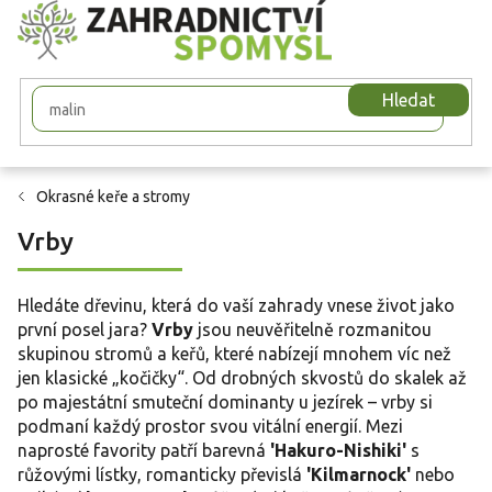
Přejít
na
obsah
Hledat
Okrasné keře a stromy
Vrby
Hledáte dřevinu, která do vaší zahrady vnese život jako
první posel jara?
Vrby
jsou neuvěřitelně rozmanitou
skupinou stromů a keřů, které nabízejí mnohem víc než
jen klasické „kočičky“. Od drobných skvostů do skalek až
po majestátní smuteční dominanty u jezírek – vrby si
podmaní každý prostor svou vitální energií. Mezi
naprosté favority patří barevná
'Hakuro-Nishiki'
s
růžovými lístky, romanticky převislá
'Kilmarnock'
nebo