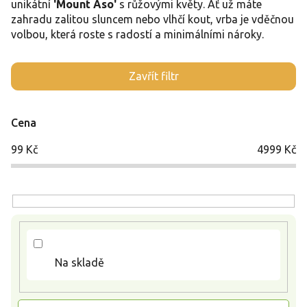
unikátní
'Mount Aso'
s růžovými květy. Ať už máte
zahradu zalitou sluncem nebo vlhčí kout, vrba je vděčnou
volbou, která roste s radostí a minimálními nároky.
V
Zavřít filtr
ý
p
i
Cena
s
p
99
Kč
4999
Kč
r
o
d
u
k
t
ů
Na skladě