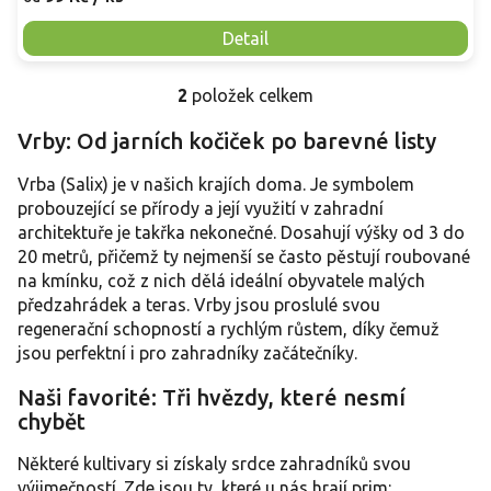
Detail
2
položek celkem
O
v
Vrby: Od jarních kočiček po barevné listy
l
á
Vrba (Salix) je v našich krajích doma. Je symbolem
d
a
probouzející se přírody a její využití v zahradní
c
architektuře je takřka nekonečné. Dosahují výšky od 3 do
í
20 metrů, přičemž ty nejmenší se často pěstují roubované
p
na kmínku, což z nich dělá ideální obyvatele malých
r
předzahrádek a teras. Vrby jsou proslulé svou
v
regenerační schopností a rychlým růstem, díky čemuž
k
y
jsou perfektní i pro zahradníky začátečníky.
v
ý
Naši favorité: Tři hvězdy, které nesmí
p
chybět
i
s
Některé kultivary si získaly srdce zahradníků svou
u
výjimečností. Zde jsou ty, které u nás hrají prim: