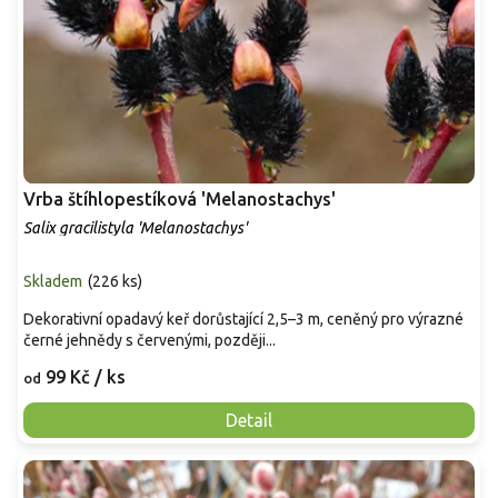
Vrba štíhlopestíková 'Melanostachys'
Salix gracilistyla 'Melanostachys'
Skladem
(
226 ks
)
Dekorativní opadavý keř dorůstající 2,5–3 m, ceněný pro výrazné
černé jehnědy s červenými, později...
99 Kč
/ ks
od
Detail