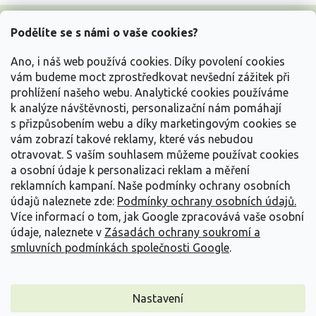
Z
á
Podělíte se s námi o vaše cookies?
p
a
Ano, i náš web používá cookies. Díky povolení cookies
t
vám budeme moct zprostředkovat nevšední zážitek při
í
prohlížení našeho webu. Analytické cookies používáme
Vše o nákupu
k analýze návštěvnosti, personalizační nám pomáhají
s přizpůsobením webu a díky marketingovým cookies se
vám zobrazí takové reklamy, které vás nebudou
Informace pro Vás
otravovat.
S vaším souhlasem můžeme používat cookies
a osobní údaje k personalizaci reklam a měření
Kontakujte nás
reklamních kampaní. Naše podmínky ochrany osobních
údajů naleznete zde:
Podmínky ochrany osobních údajů.
Více informací o tom, jak Google zpracovává vaše osobní
údaje, naleznete v
Zásadách ochrany soukromí a
smluvních podmínkách společnosti Google
.
Nastavení