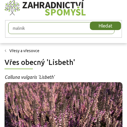
Přejít
na
obsah
Hledat
Vřesy a vřesovce
Vřes obecný 'Lisbeth'
Calluna vulgaris 'Lisbeth'