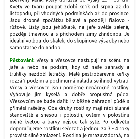
Květy ve tvaru poupat zdobí keřík od srpna až do
listopadu, při vhodných podmínkách až do prosince.
Jsou drobné zpočátku bělavé a později fialovo -
růžové. Listy jsou jehličkaté, na jaře světle zelené,
později tmavnou a s příchodem zimy zhnědnou. Je
ideální volbou do skalek, do skupinové výsadby nebo
samostatně do nádob.
Pěstování:
vřesy a vřesovce nastupují na scénu na
jaře a nebo na podzim, kdy už naše zahrady a
truhlíky nezdobí letničky. Malé pestrobarevné keříky
rozzáří podzim a pochmurná nálada se ihned vytratí.
Vřesy a vřesovce jsou poměrně nenáročné rostliny.
Vyhovuje jim kyselá a dobře propustná půda.
Vřesovcům se bude dařit i v běžné zahradní půdě s
příměsí rašeliny. Oba druhy rostliny mají rádi slunné
stanoviště a snesou i polostín, ovšem v polostínu
méně kvetou a barvy nejsou tak syté. Po odkvětu
doporučujeme rostlinu seřezat a jednou za 3 - 4 roky
provést silné zmlazení. Rostlina je mrazuvzdorná, na