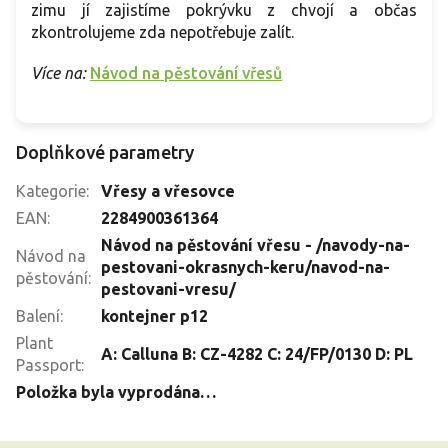
zimu jí zajistíme pokrývku z chvojí a občas
zkontrolujeme zda nepotřebuje zalít.
Více na:
Návod na pěstování vřesů
Doplňkové parametry
Kategorie
:
Vřesy a vřesovce
EAN
:
2284900361364
Návod na pěstování vřesu - /navody-na-
Návod na
pestovani-okrasnych-keru/navod-na-
pěstování
:
pestovani-vresu/
Balení
:
kontejner p12
Plant
A: Calluna B: CZ-4282 C: 24/FP/0130 D: PL
Passport
:
Položka byla vyprodána…