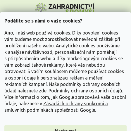
Z
á
p
a
Podělíte se s námi o vaše cookies?
t
Vše o nákupu
í
Ano, i náš web používá cookies. Díky povolení cookies
vám budeme moct zprostředkovat nevšední zážitek při
prohlížení našeho webu. Analytické cookies používáme
Informace pro Vás
k analýze návštěvnosti, personalizační nám pomáhají
s přizpůsobením webu a díky marketingovým cookies se
Kontakujte nás
vám zobrazí takové reklamy, které vás nebudou
otravovat.
S vaším souhlasem můžeme používat cookies
a osobní údaje k personalizaci reklam a měření
reklamních kampaní. Naše podmínky ochrany osobních
údajů naleznete zde:
Podmínky ochrany osobních údajů.
Více informací o tom, jak Google zpracovává vaše osobní
údaje, naleznete v
Zásadách ochrany soukromí a
smluvních podmínkách společnosti Google
.
Vytvořil Shoptet