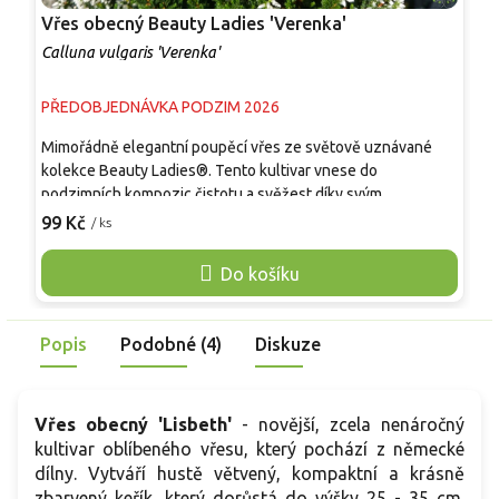
Vřes obecný Beauty Ladies 'Verenka'
V
Calluna vulgaris 'Verenka'
C
PŘEDOBJEDNÁVKA PODZIM 2026
P
Mimořádně elegantní poupěcí vřes ze světově uznávané
R
kolekce Beauty Ladies®. Tento kultivar vnese do
v
podzimních kompozic čistotu a svěžest díky svým
p
sněhobílým poupatům, která vytvářejí dramatický kontrast s
3
99 Kč
9
/ ks
velmi tmavým jehličkovitým olistěním. S výškou okolo 35 cm
v
patří k lehce vyšším odrůdám. Jelikož se jeho květy nikdy
p
Do košíku
plně neotevírají, vyniká nadprůměrnou trvanlivostí na
k
záhonu i v nádobách a je skvělou volbou pro podzimní
l
floristické aranžmá a řez.
v
Popis
Podobné (4)
Diskuze
Vřes obecný 'Lisbeth'
-
novější, zcela nenáročný
kultivar oblíbeného vřesu, který pochází z německé
dílny. Vytváří hustě větvený, kompaktní a krásně
zbarvený keřík, který dorůstá do výšky 25 - 35 cm.