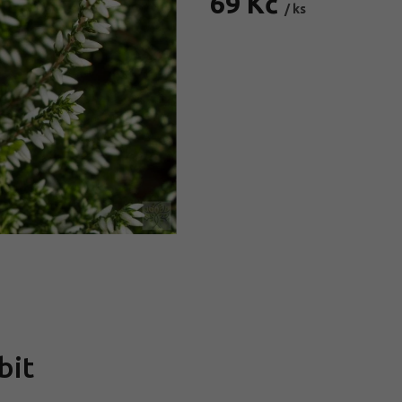
69 Kč
/ ks
Měrná
cena:
bit