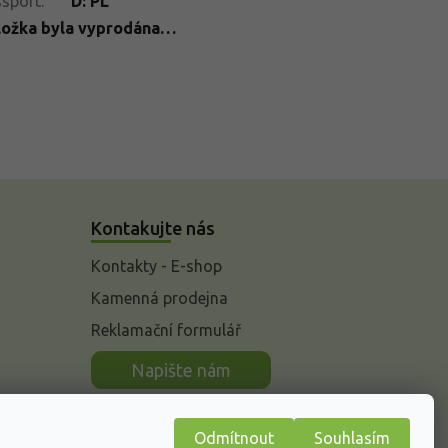
ssport
:
D: PL
ložka byla vyprodána…
Kontakujte nás
Kontakty - E-shop
Kamenná prodejna
Reklamační formulář
n
Napište nám
Odmítnout
Souhlasím