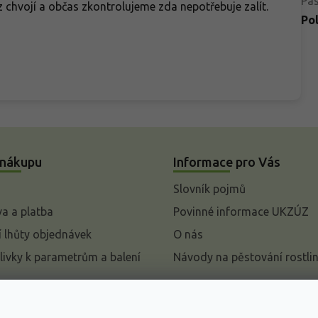
Pa
 chvojí a občas zkontrolujeme zda nepotřebuje zalít.
Po
 nákupu
Informace pro Vás
Slovník pojmů
a a platba
Povinné informace UKZÚZ
 lhůty objednávek
O nás
livky k parametrům a balení
Návody na pěstování rostli
pení od kupní smlouvy
mace