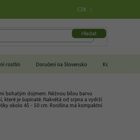
CZK
Hledat
í rostlin
Doručení na Slovensko
Kontakt
velmi bohatým dojmem. Něžnou bílou barvu
, které je šupinaté. Nakvétá od srpna a vydrží
ýšky okolo 45 - 50 cm. Rostlina má kompaktní