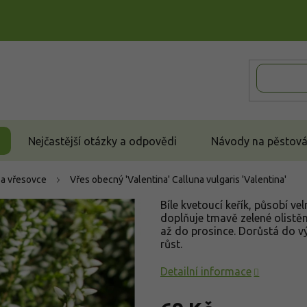
Nejčastější otázky a odpovědi
Návody na pěstován
 a vřesovce
Vřes obecný 'Valentina'
Calluna vulgaris 'Valentina'
Bíle kvetoucí keřík, působí 
doplňuje tmavě zelené olistění
až do prosince. Dorůstá do v
růst.
Detailní informace