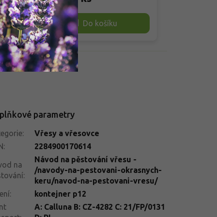
®
poupěcím květům ve výrazných
cm široký. T
jším
červeno růžovýh odstínech. Stejně
listy dávají 
Do košíku
40
jako ostatní zástupci této linie se
poupatům, kte
nikdy
kvítky nikdy plně neotevírají, což jim
a při přízniv
propůjčuje neobyčejnou trvanlivost
prosince. Půs
st
– bez problémů odolávají dešti,
kultivary a d
uje
větru i podzimním mrazíkům a
bílými vřesy, 
udržují si svěží barevnost od konce
zakrslými jeh
léta až do zimního období.
do pietních 
plňkové parametry
egorie
:
Vřesy a vřesovce
N
:
2284900170614
Návod na pěstování vřesu -
vod na
/navody-na-pestovani-okrasnych-
tování
:
keru/navod-na-pestovani-vresu/
ení
:
kontejner p12
nt
A: Calluna B: CZ-4282 C: 21/FP/0131