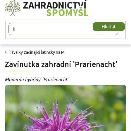
Přejít
na
obsah
Hledat
Trvalky začínající latinsky na M
Zavinutka zahradní 'Prarienacht'
Monarda hybridy ´Prarienacht´