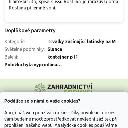
hinito-písčitá, spíše sušší. Rostlina je mrazuvzdorná.
Rostlina příjemně voní.
Doplňkové parametry
Kategorie
:
Trvalky začínající latinsky na M
Světelné podmínky
:
Slunce
Balení
:
kontejner p11
Položka byla vyprodána…
Z
á
p
a
Podělíte se s námi o vaše cookies?
t
Vše o nákupu
í
Ano, i náš web používá cookies. Díky povolení cookies
vám budeme moct zprostředkovat nevšední zážitek při
prohlížení našeho webu. Analytické cookies používáme
Informace pro Vás