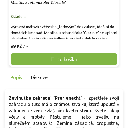
Mentha x rotundifolia 'Glaciale'
M
Skladem
S
Výrazná mátová svěžest s „ledovým“ dozvukem, ideální do
A
domácích limonád. Mentha × rotundifolia 'Glaciale' se uplatní
i
v bylinkové zahradě i na balkoně, protože dobře roste v
r
záhonu i ve větším květináči. Dorůstá přibližně 40–80 cm,
c
99 Kč
9
/ ks
listy se sklízí od května do října a po seříznutí rychle znovu
b
obrůstají. Květy bývají fialové a objevují se v létě, obvykle od
s
Do košíku
června do září. Půda má být humózní, propustná a spíše
č
vlhčí, slunce až polostín. Listy se používají čerstvé do
N
limonád, sirupů, ovocných salátů a k dochucení pečeného
z
Popis
Diskuze
ovoce.
r
k
Zavinutka zahradní ´Prarienacht´
-
zpestřete svojí
zahradu o tuto málo známou trvalku, která upoutá v
záhonech svým zvláštním květenstvím. Květy lákají
včely a motýly. Pěstujeme ji jako trvalku na
slunečném stanovišti. Zemina zásaditá, propustná,