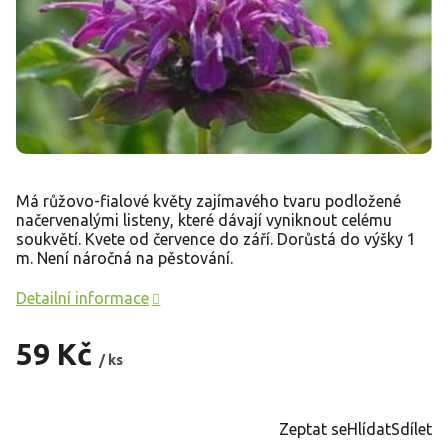
Má růžovo-fialové květy zajímavého tvaru podložené
načervenalými listeny, které dávají vyniknout celému
soukvětí. Kvete od července do září. Dorůstá do výšky 1
m. Není náročná na pěstování.
Detailní informace
59 Kč
/ ks
Měrná
cena:
Zeptat se
Hlídat
Sdílet