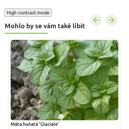
High-contrast mode
Mohlo by se vám také líbit
Máta huňatá 'Glaciale'
M