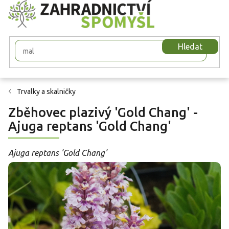
Přejít
na
obsah
Hledat
Trvalky a skalničky
Zběhovec plazivý 'Gold Chang' -
Ajuga reptans 'Gold Chang'
Ajuga reptans 'Gold Chang'