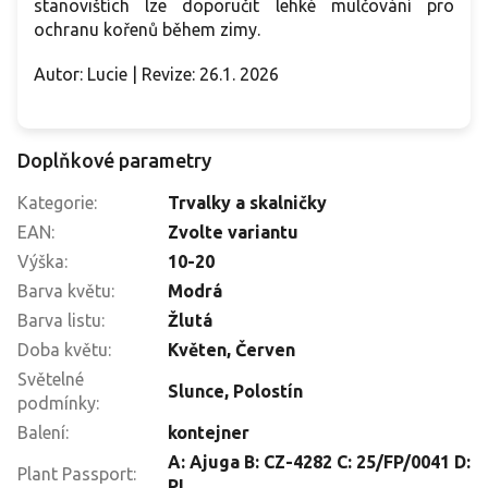
stanovištích lze doporučit lehké mulčování pro
ochranu kořenů během zimy.
Autor: Lucie | Revize: 26.1. 2026
Doplňkové parametry
Kategorie
:
Trvalky a skalničky
EAN
:
Zvolte variantu
Výška
:
10-20
Barva květu
:
Modrá
Barva listu
:
Žlutá
Doba květu
:
Květen
,
Červen
Světelné
Slunce
,
Polostín
podmínky
:
Balení
:
kontejner
A: Ajuga B: CZ-4282 C: 25/FP/0041 D:
Plant Passport
:
PL