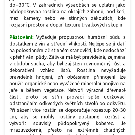
do −30 °C. V zahradních výsadbách se uplatní jako
půdopokryvná rostlina na okrajích záhonů, pod keři,
mezi kameny nebo ve stinných zákoutích, kde
rozjasní prostor a doplní texturu trvalkových skupin.
Pěstování:
Vyžaduje propustnou humózní půdu s
dostatkem živin a střední vlhkostí. Nejlépe se jí daří
na polostinném až stinném stanovišti, kde nedochází
k přehřívání půdy. Zálivka má být pravidelná, zejména
v období sucha, aby byl zajištěn rovnoměrný růst a
dekorativní vzhled listů. Rostlina nevyžaduje
pravidelné hnojení, při občasném přihnojení lze
použít organické nebo vyvážené minerální hnojivo na
jaře a během vegetace. Netvoří výrazné dřevnaté
části, proto se střih provádí spíše udržovací
odstraněním odkvetlých květních stvolů po odkvětu.
Při sázení více rostlin se doporučuje rozestup 20–30
cm, aby se mohly rostliny postupně rozrůst a
vytvořit souvislý půdopokryvný koberec. Je
mrazuvzdorná, přesto na extrémně chladných