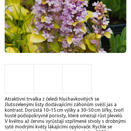
Atraktivní trvalka z čeledi hluchavkovitých se
žlutozelenými listy dodávajícími záhonům svěží jas a
kontrast. Dorůstá 10–15 cm výšky a 30–50 cm šířky, tvoří
husté půdopokryvné porosty, které omezují růst plevelů.
V květnu až červnu vyrůstají vzpřímené stvoly s drobnými
sytě modrými květy lákajícími opylovače. Rychle se