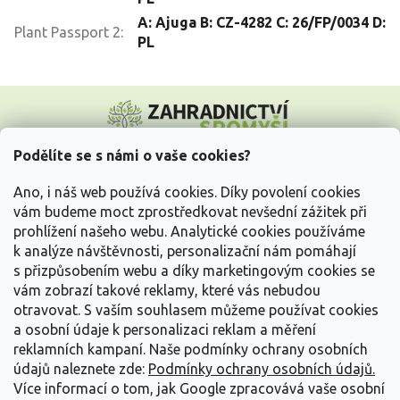
A: Ajuga B: CZ-4282 C: 26/FP/0034 D:
Plant Passport 2
:
PL
Z
á
p
a
Podělíte se s námi o vaše cookies?
t
Vše o nákupu
í
Ano, i náš web používá cookies. Díky povolení cookies
vám budeme moct zprostředkovat nevšední zážitek při
prohlížení našeho webu. Analytické cookies používáme
Informace pro Vás
k analýze návštěvnosti, personalizační nám pomáhají
s přizpůsobením webu a díky marketingovým cookies se
Kontakujte nás
vám zobrazí takové reklamy, které vás nebudou
otravovat.
S vaším souhlasem můžeme používat cookies
a osobní údaje k personalizaci reklam a měření
reklamních kampaní. Naše podmínky ochrany osobních
údajů naleznete zde:
Podmínky ochrany osobních údajů.
Více informací o tom, jak Google zpracovává vaše osobní