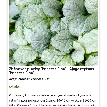
Zběhovec plazivý 'Princess Elsa' - Ajuga reptans
Z
'Princess Elsa'
p
Ajuga reptans 'Princess Elsa'
A
Skladem
S
Poptávaný kultivar s stříbrozelenými až metalickými listy
A
vytváří nízké porosty dorůstající 10–15 cm výšky a 25–30 cm
p
šířky. Plazivý růst rychle pokrývá volné plochy. V dubnu až
z