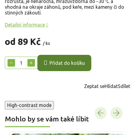
rozrůstá, je nenáročná, mrazuvzdorná do −30 °C a
vhodná na okraje záhonů, pod keře, mezi kameny či do
stinných zákoutí.
Detailní informace
od
89 Kč
/ ks
Měrná
cena:
−
+
Přidat do košíku
Zeptat se
Hlídat
Sdílet
High-contrast mode
Mohlo by se vám také líbit