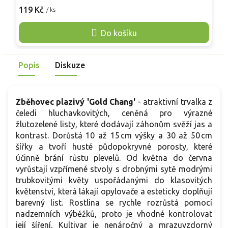
červnu vyrůstají krátké stvoly s modrofialovými trubkovitými
k
119 Kč
1
/ ks
květy, lákajícími opylovače. Stálezelený a mrazuvzdorný,
m
vhodný jako půdopokryvná rostlina do záhonů, pod keře či
V
Do košíku
do skupin trvalek, efektivně omezuje plevel.
R
Popis
Diskuze
Zběhovec plazivý 'Gold Chang'
- atraktivní trvalka z
čeledi hluchavkovitých, ceněná pro výrazné
žlutozelené listy, které dodávají záhonům svěží jas a
kontrast. Dorůstá 10 až 15 cm výšky a 30 až 50 cm
šířky a tvoří husté půdopokryvné porosty, které
účinně brání růstu plevelů. Od května do června
vyrůstají vzpřímené stvoly s drobnými sytě modrými
trubkovitými květy uspořádanými do klasovitých
květenství, která lákají opylovače a esteticky doplňují
barevný list. Rostlina se rychle rozrůstá pomocí
nadzemních výběžků, proto je vhodné kontrolovat
její šíření. Kultivar je nenáročný a mrazuvzdorný