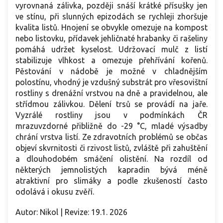
vyrovnaná zálivka, později snáší krátké přísušky jen
ve stínu, při slunných epizodách se rychleji zhoršuje
kvalita listů. Hnojení se obvykle omezuje na kompost
nebo listovku, přídavek jehličnaté hrabanky či rašeliny
pomáhá udržet kyselost. Udržovací mulč z listí
stabilizuje vlhkost a omezuje přehřívání kořenů.
Pěstování v nádobě je možné v chladnějším
polostínu, vhodný je vzdušný substrát pro vřesovištní
rostliny s drenážní vrstvou na dně a pravidelnou, ale
střídmou zálivkou. Dělení trsů se provádí na jaře.
Vyzrálé rostliny jsou v podmínkách ČR
mrazuvzdorné přibližně do -29 °C, mladé výsadby
chrání vrstva listí. Ze zdravotních problémů se občas
objeví skvrnitosti či rzivost listů, zvláště při zahuštění
a dlouhodobém smáčení olistění. Na rozdíl od
některých jemnolistých kapradin bývá méně
atraktivní pro slimáky a podle zkušeností často
odolává i okusu zvěří.
Autor: Nikol | Revize: 19.1. 2026