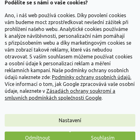
a
Podělíte se s námi o vaše cookies?
t
Vše o nákupu
í
Ano, i náš web používá cookies. Díky povolení cookies
vám budeme moct zprostředkovat nevšední zážitek při
prohlížení našeho webu. Analytické cookies používáme
Informace pro Vás
k analýze návštěvnosti, personalizační nám pomáhají
s přizpůsobením webu a díky marketingovým cookies se
Kontakujte nás
vám zobrazí takové reklamy, které vás nebudou
otravovat.
S vaším souhlasem můžeme používat cookies
a osobní údaje k personalizaci reklam a měření
reklamních kampaní. Naše podmínky ochrany osobních
údajů naleznete zde:
Podmínky ochrany osobních údajů.
Více informací o tom, jak Google zpracovává vaše osobní
údaje, naleznete v
Zásadách ochrany soukromí a
smluvních podmínkách společnosti Google
.
Vytvořil Shoptet
Nastavení
Copyright 2026
Zahradnictví Spomyšl
. Všechna práva
Odmítnout
Souhlasím