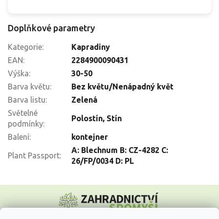
Doplňkové parametry
Kategorie
:
Kapradiny
EAN
:
2284900090431
Výška
:
30-50
Barva květu
:
Bez květu/Nenápadný květ
Barva listu
:
Zelená
Světelné
Polostín
,
Stín
podmínky
:
Balení
:
kontejner
A: Blechnum B: CZ-4282 C:
Plant Passport
:
26/FP/0034 D: PL
Z
á
p