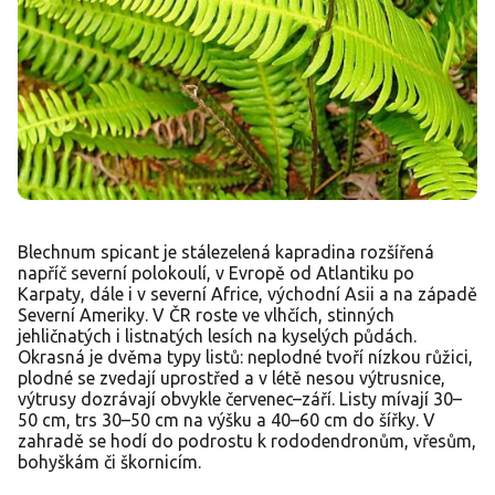
Blechnum spicant je stálezelená kapradina rozšířená
napříč severní polokoulí, v Evropě od Atlantiku po
Karpaty, dále i v severní Africe, východní Asii a na západě
Severní Ameriky. V ČR roste ve vlhčích, stinných
jehličnatých i listnatých lesích na kyselých půdách.
Okrasná je dvěma typy listů: neplodné tvoří nízkou růžici,
plodné se zvedají uprostřed a v létě nesou výtrusnice,
výtrusy dozrávají obvykle červenec–září. Listy mívají 30–
50 cm, trs 30–50 cm na výšku a 40–60 cm do šířky. V
zahradě se hodí do podrostu k rododendronům, vřesům,
bohyškám či škornicím.