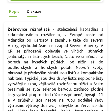
skvělou volbu pro každého pěstitele.
Popis
Diskuze
Žebrovice různolistá
- stálezelená kapradina s
cirkumboreálním rozšířením, v Evropě roste od
Atlantiku po Karpaty a zasahuje také do severní
Afriky, východní Asie a na západ Severní Ameriky. V
ČR se přirozeně objevuje ve vlhčích, stinných
jehličnatých i listnatých lesích, často ve smrčinách a
borech na kyselých půdách, od nížin až do
podhorských a horských poloh. Netvoří květy,
okrasná je především strukturou listů a kompaktním
habitem. Typické jsou dva druhy listů: neplodné listy
vytvářejí nízkou, vějířovitě rozloženou růžici a často
přezimují se sytě zelenou barvou, zatímco plodné
listy vyrůstají uprostřed růžice vzpřímeně, bývají užší
a v průběhu léta nesou na rubu podélné řady
výtrusnic výtrusy dozrávají obvykle od července do