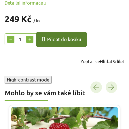
Detailní informace
249 Kč
/ ks
Měrná
cena:
−
+
Přidat do košíku
Zeptat se
Hlídat
Sdílet
High-contrast mode
Mohlo by se vám také líbit