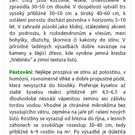
září. Listy jsou kožovité, lesklé, tmavozelené a
zpravidla 30–50 cm dlouhé. V dospělosti vytváří trs
vysoký přibližně 30–50 cm a široký 40–60 cm, k
ustálení porostu dochází pozvolna v horizontu 5–10
let. V zahradě působí jako klidný, stálezelený akcent
do podrostu, k rododendronům a vřesům, mezi
bohyšky, dlužichy, škornice či kakosty do stínu. V
přírodně laděných výsadbách dobře navazuje na
kameny a tlející dřevo, kde vynikne jemná kresba
„hřebínku“ a zimní textura listů.
Pěstování:
Nejlépe prospívá ve stínu až polostínu, v
humózní, rovnoměrně vlhké a dobře propustné půdě,
která nevysychá do hloubky. Preferuje kyselou až
slabě kyselou reakci přibližně pH 4,5–6,5 a
dlouhodobě nesnáší vápenitou zeminu ani zálivku
tvrdou vodou. Vhodné je chráněné mikroklima bez
vysušujícího větru, zejména na jaře při rašení nových
listů. Rostliny se vysazují od března do října, v lesních
záhonech se osvědčuje rozestup 30–40 cm, tedy
přibližně 6–9 rostlin na m². Po výsadbě je důležitá