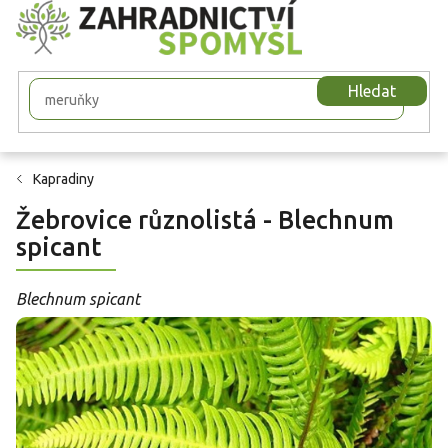
Přejít
na
obsah
Hledat
Kapradiny
Žebrovice různolistá - Blechnum
spicant
Blechnum spicant