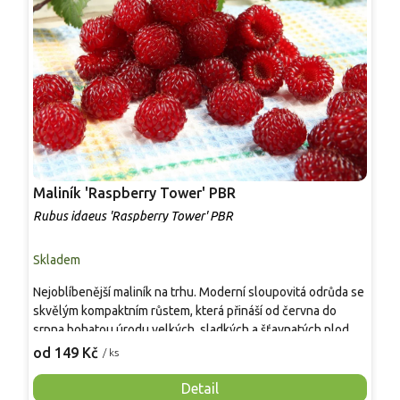
Maliník 'Raspberry Tower' PBR
P
'
Rubus idaeus 'Raspberry Tower' PBR
C
Skladem
S
Nejoblíbenější maliník na trhu. Moderní sloupovitá odrůda se
M
skvělým kompaktním růstem, která přináší od června do
A
srpna bohatou úrodu velkých, sladkých a šťavnatých plodů.
v
Pevné vzpřímené výhony tvoří elegantní habitus bez
j
od 149 Kč
o
/ ks
nutnosti opory, ideální pro nádoby, balkony i malé zahrady.
n
Mrazuvzdornost do −25 °C a spolehlivá vitalita z něj dělají
V
Detail