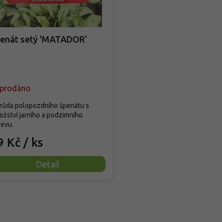
enát setý 'MATADOR'
prodáno
růda polopozdního špenátu s
žství jarního a podzimního
sevu.
9 Kč
/ ks
Detail
O