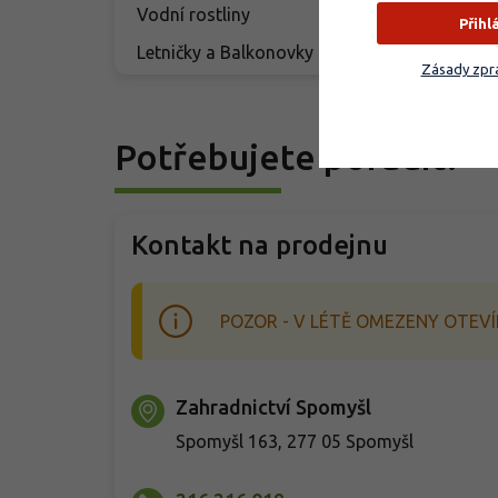
Vodní rostliny
Přihl
Letničky a Balkonovky
Zásady zpra
Potřebujete poradit?
Kontakt na prodejnu
POZOR - V LÉTĚ OMEZENY OTEVÍ
Zahradnictví Spomyšl
Spomyšl 163, 277 05 Spomyšl