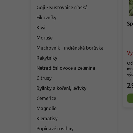
Goji - Kustovnice čínská
Fíkovníky
Šp
Kiwi
Moruše
Muchovník - indiánská borůvka
Vy
Rakytníky
Od
Netradiční ovoce a zelenina
mno
vý
Citrusy
2
Bylinky a koření, léčivky
Čemeřice
Magnolie
Klematisy
Popínavé rostliny