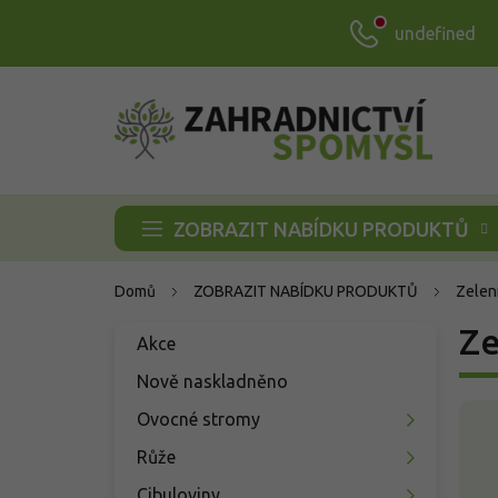
Přejít
undefined
na
obsah
ZOBRAZIT NABÍDKU PRODUKTŮ
Domů
ZOBRAZIT NABÍDKU PRODUKTŮ
Zelen
P
Ze
Přeskočit
Akce
o
kategorie
s
Nově naskladněno
t
V
Ovocné stromy
r
ý
a
Růže
p
n
i
Cibuloviny