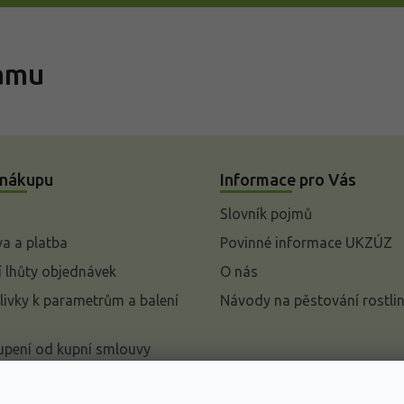
ramu
 nákupu
Informace pro Vás
Slovník pojmů
a a platba
Povinné informace UKZÚZ
 lhůty objednávek
O nás
livky k parametrům a balení
Návody na pěstování rostli
pení od kupní smlouvy
mace