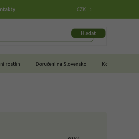
ontakty
CZK
Hledat
í rostlin
Doručení na Slovensko
Kontakt
30
Kč