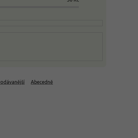
rodávanější
Abecedně