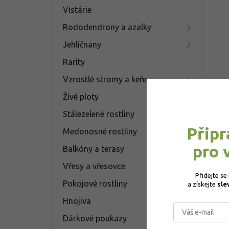
Vistárie
Rododendrony a azalky
Jehličnany
Rarity
Vzrostlé stromy a keře
Živé ploty
Stálezelené rostliny
Připr
Medonosné rostliny
pro 
Balkóny a terasy
Vřesy a vřesovce
Přidejte se
Pokojové rostliny
a získejte 
sle
Hnojiva
Dárkové poukazy