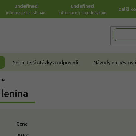
undefined
undefined
další k
informace k rostlinám
informace k objednávkám
Nejčastější otázky a odpovědi
Návody na pěstován
ina
lenina
Cena
29
Kč