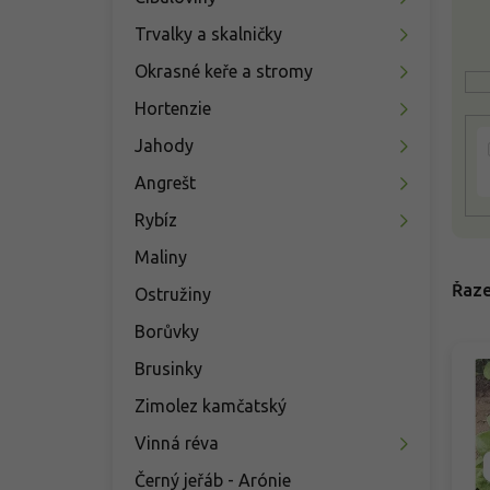
n
s
í
p
Trvalky a skalničky
p
r
Okrasné keře a stromy
a
o
n
d
Hortenzie
e
u
Jahody
l
k
t
Angrešt
ů
Rybíz
Maliny
Řaze
Ostružiny
Borůvky
Brusinky
Zimolez kamčatský
Vinná réva
Černý jeřáb - Arónie