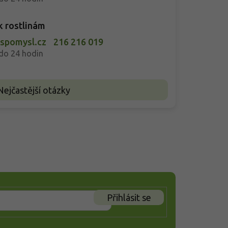
k rostlinám
-spomysl.cz
216 216 019
do 24 hodin
Nejčastější otázky
Přihlásit se