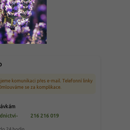
p
jeme komunikaci přes e-mail. Telefonní linky
. Omlouváme se za komplikace.
návkám
nictvi-
216 216 019
do 24 hodin