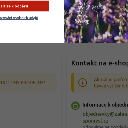
ásit se k odběru
cování osobních údajů
Kontakt na e-sho
Aktuálně preferu
RACÍ DNY PRODEJNY!
bývají vytížené
Informace k objed
objednavky@zahrad
spomysl.cz
odpovíme nejpozději 