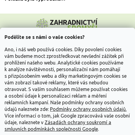
Z
á
p
a
Podělíte se s námi o vaše cookies?
t
Vše o nákupu
í
Ano, i náš web používá cookies. Díky povolení cookies
vám budeme moct zprostředkovat nevšední zážitek při
prohlížení našeho webu. Analytické cookies používáme
Informace pro Vás
k analýze návštěvnosti, personalizační nám pomáhají
s přizpůsobením webu a díky marketingovým cookies se
Kontakujte nás
vám zobrazí takové reklamy, které vás nebudou
otravovat.
S vaším souhlasem můžeme používat cookies
a osobní údaje k personalizaci reklam a měření
reklamních kampaní. Naše podmínky ochrany osobních
údajů naleznete zde:
Podmínky ochrany osobních údajů.
Více informací o tom, jak Google zpracovává vaše osobní
údaje, naleznete v
Zásadách ochrany soukromí a
smluvních podmínkách společnosti Google
.