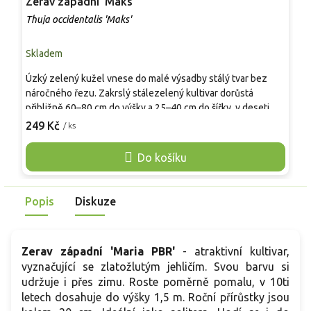
Zerav západní 'Maks'
Z
Thuja occidentalis 'Maks'
T
Skladem
S
Úzký zelený kužel vnese do malé výsadby stálý tvar bez
A
náročného řezu. Zakrslý stálezelený kultivar dorůstá
k
přibližně 60–80 cm do výšky a 25–40 cm do šířky, v deseti
r
letech často jen kolem 30–60 cm podle stanoviště. Roste
249 Kč
/ ks
s
o
pomalu, hustě a pravidelně, s jemným šupinovitým olistěním
s
sytě zelené barvy. V zimě může získat lehce bronzový tón.
Do košíku
l
Hodí se do skalek, vřesovišť, nádob, hrobových výsadeb,
m
nízkých lemů i mezi kameny a zakrslé jehličnany.
Popis
Diskuze
Zerav západní 'Maria PBR'
- atraktivní kultivar,
vyznačující se zlatožlutým jehličím. Svou barvu si
udržuje i přes zimu. Roste poměrně pomalu, v 10ti
letech dosahuje do výšky 1,5 m. Roční přírůstky jsou