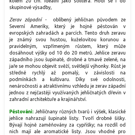
kolem 20 cm. Ideální jako solitera. Hodí se i do
skupinové výsadby,
Zerav západní -
oblíbený jehličnan původem ze
Severní Ameriky, který je hojně pěstován v
evropských zahradách a parcích. Tento druh zeravu
je známý svou hustou, kuželovitou korunou a
pravidelným, vzpřímeným růstem, který může
dosáhnout výšky od 10 do 20 metrů. Jehlice zeravu
západního jsou šupinaté, drobné a tmavě zelené, na
jaře se mohou objevit svěží, světlejší výhonky. Růst je
středně rychlý až pomalý, v závislosti na
podmínkách a kultivaru. Díky své odolnosti,
nenáročnosti a atraktivnímu vzhledu je zerav západní
jednou z nejčastěji využívaných jehličnatých dřevin v
zahradní architektuře a krajinářství.
Pěstování:
Jehličnany různých tvarů i výšek, klasické
jehlice nahrazují šupinaté listy. Tvoří drobné šišky.
Bývají hojně zaměňovány za cypřišky; na rozdíl od
nich mají ale aromatické listy. Jsou vhodné pro