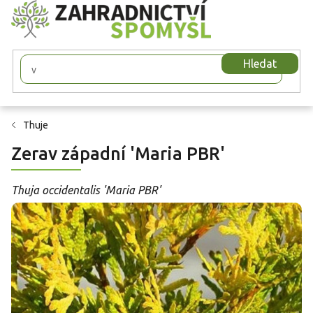
Přejít
na
obsah
Hledat
Thuje
Zerav západní 'Maria PBR'
Thuja occidentalis 'Maria PBR'