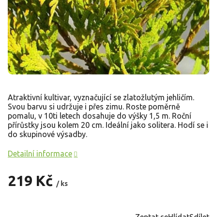
Atraktivní kultivar, vyznačující se zlatožlutým jehličím.
Svou barvu si udržuje i přes zimu. Roste poměrně
pomalu, v 10ti letech dosahuje do výšky 1,5 m. Roční
přírůstky jsou kolem 20 cm. Ideální jako solitera. Hodí se i
do skupinové výsadby.
Detailní informace
219 Kč
/ ks
Měrná
cena:
Zeptat se
Hlídat
Sdílet