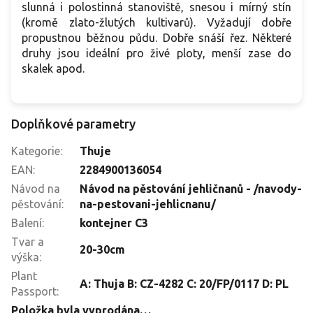
slunná i polostinná stanoviště, snesou i mírný stín
(kromě zlato-žlutých kultivarů). Vyžadují dobře
propustnou běžnou půdu. Dobře snáší řez. Některé
druhy jsou ideální pro živé ploty, menší zase do
skalek apod.
Doplňkové parametry
Kategorie
:
Thuje
EAN
:
2284900136054
Návod na
Návod na pěstování jehličnanů - /navody-
pěstování
:
na-pestovani-jehlicnanu/
Balení
:
kontejner C3
Tvar a
20-30cm
výška
:
Plant
A: Thuja B: CZ-4282 C: 20/FP/0117 D: PL
Passport
:
Položka byla vyprodána…