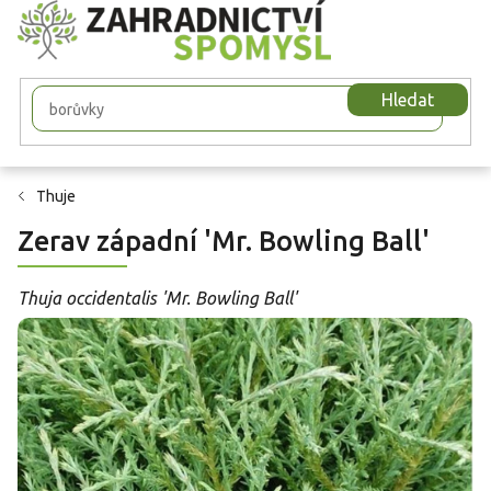
Přejít
na
obsah
Hledat
Thuje
Zerav západní 'Mr. Bowling Ball'
Thuja occidentalis 'Mr. Bowling Ball'