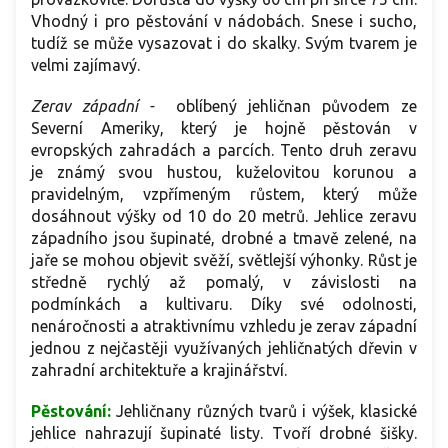
Vhodný i pro pěstování v nádobách. Snese i sucho,
tudíž se může vysazovat i do skalky. Svým tvarem je
velmi zajímavý.
Zerav západní -
oblíbený jehličnan původem ze
Severní Ameriky, který je hojně pěstován v
evropských zahradách a parcích. Tento druh zeravu
je známý svou hustou, kuželovitou korunou a
pravidelným, vzpřímeným růstem, který může
dosáhnout výšky od 10 do 20 metrů. Jehlice zeravu
západního jsou šupinaté, drobné a tmavě zelené, na
jaře se mohou objevit svěží, světlejší výhonky. Růst je
středně rychlý až pomalý, v závislosti na
podmínkách a kultivaru. Díky své odolnosti,
nenáročnosti a atraktivnímu vzhledu je zerav západní
jednou z nejčastěji využívaných jehličnatých dřevin v
zahradní architektuře a krajinářství.
Pěstování:
Jehličnany různých tvarů i výšek, klasické
jehlice nahrazují šupinaté listy. Tvoří drobné šišky.