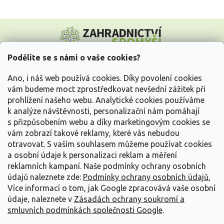
Z
á
p
a
Podělíte se s námi o vaše cookies?
t
Vše o nákupu
í
Ano, i náš web používá cookies. Díky povolení cookies
vám budeme moct zprostředkovat nevšední zážitek při
prohlížení našeho webu. Analytické cookies používáme
Informace pro Vás
k analýze návštěvnosti, personalizační nám pomáhají
s přizpůsobením webu a díky marketingovým cookies se
Kontakujte nás
vám zobrazí takové reklamy, které vás nebudou
otravovat.
S vaším souhlasem můžeme používat cookies
a osobní údaje k personalizaci reklam a měření
reklamních kampaní. Naše podmínky ochrany osobních
údajů naleznete zde:
Podmínky ochrany osobních údajů.
Více informací o tom, jak Google zpracovává vaše osobní
údaje, naleznete v
Zásadách ochrany soukromí a
smluvních podmínkách společnosti Google
.