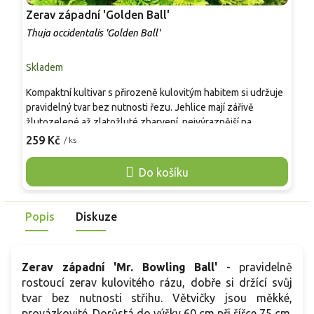
Zerav západní 'Golden Ball'
Z
Thuja occidentalis 'Golden Ball'
T
Skladem
S
Kompaktní kultivar s přirozeně kulovitým habitem si udržuje
V
pravidelný tvar bez nutnosti řezu. Jehlice mají zářivě
v
žlutozelené až zlatožluté zbarvení, nejvýraznější na
z
osluněných částech, zatímco vnitřek keře zůstává svěže
259 Kč
/ ks
j
o
zelený. Roste pomalu, v dospělosti dosahuje asi 1 m výšky a
s
0,8 m šířky. Je velmi mrazuvzdorný, nenáročný a vhodný jako
Do košíku
m
solitér, do skalek, předzahrádek i nádob.
d
m
Popis
Diskuze
Zerav západní 'Mr. Bowling Ball'
- pravidelně
rostoucí zerav kulovitého rázu, dobře si držící svůj
tvar bez nutnosti střihu. Větvičky jsou měkké,
provázkovité. Dorůstá do výšky 60 cm při šířce 75 cm.