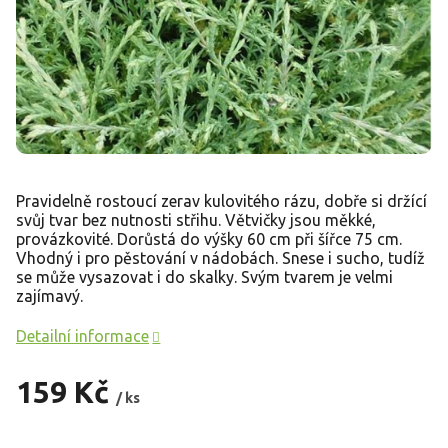
Pravidelně rostoucí zerav kulovitého rázu, dobře si držící
svůj tvar bez nutnosti střihu. Větvičky jsou měkké,
provázkovité. Dorůstá do výšky 60 cm při šířce 75 cm.
Vhodný i pro pěstování v nádobách. Snese i sucho, tudíž
se může vysazovat i do skalky. Svým tvarem je velmi
zajímavý.
Detailní informace
159 Kč
/ ks
Měrná