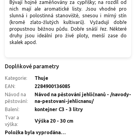
Bývají hojně zaměňovány za cypřišky; na rozdíl od
nich mají ale aromatické listy. Jsou vhodné pro
slunná i polostinná stanoviště, snesou i mírný stín
(kromě zlato-žlutých kultivarů). Vyžadují dobře
propustnou běžnou půdu. Dobře snáší řez. Některé
druhy jsou ideální pro živé ploty, menší zase do
skalek apod.
Doplňkové parametry
Kategorie
:
Thuje
EAN
:
2284900136085
Návod na
Návod na pěstování jehličnanů - /navody-
pěstování
:
na-pestovani-jehlicnanu/
Balení
:
kontejner C3 - 3 litry
Tvar a
Výška 20 - 30 cm
výška
:
Položka byla vyprodána…