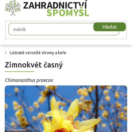
Přejít
na
obsah
Hledat
Listnaté vzrostlé stromy a keře
Zimnokvět časný
Chimonanthus praecox