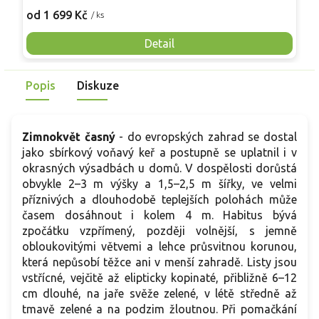
ú
7
rozložitou, lehce převislou korunu a vytváří vzdušný stín.
od 1 699 Kč
/ ks
v
Kvete v červenci až srpnu krémově bílými, silně
m
medonosnými květy v nápadných latách. Po odkvětu tvoří
Detail
L
dekorativní lusky. Je mrazuvzdorný, dlouhověký a vhodný
ž
jako solitéra do zahrad, parků i městských výsadeb.
R
Popis
Diskuze
Zimnokvět časný
- do evropských zahrad se dostal
jako sbírkový voňavý keř a postupně se uplatnil i v
okrasných výsadbách u domů. V dospělosti dorůstá
obvykle 2–3 m výšky a 1,5–2,5 m šířky, ve velmi
příznivých a dlouhodobě teplejších polohách může
časem dosáhnout i kolem 4 m. Habitus bývá
zpočátku vzpřímený, později volnější, s jemně
obloukovitými větvemi a lehce průsvitnou korunou,
která nepůsobí těžce ani v menší zahradě. Listy jsou
vstřícné, vejčitě až elipticky kopinaté, přibližně 6–12
cm dlouhé, na jaře svěže zelené, v létě středně až
tmavě zelené a na podzim žloutnou. Při pomačkání