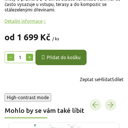
často vysazuje u vstupu, terasy a do kompozic se
stálezelenými dřevinami.
Detailní informace
od
1 699 Kč
/ ks
Měrná
cena:
−
+
Přidat do košíku
Zeptat se
Hlídat
Sdílet
High-contrast mode
Mohlo by se vám také líbit