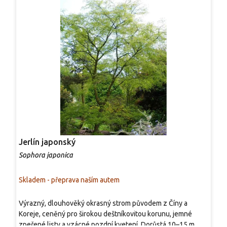
Jerlín japonský
B
Sophora japonica
C
Skladem - přeprava naším autem
S
V
Výrazný, dlouhověký okrasný strom původem z Číny a
s
Koreje, ceněný pro širokou deštníkovitou korunu, jemné
v
zpeřené listy a vzácné pozdní kvetení. Dorůstá 10–15 m, má