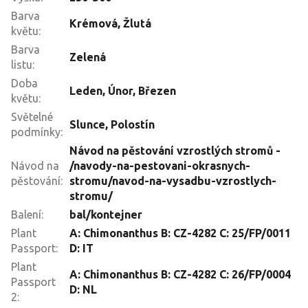
Barva
Krémová
,
Žlutá
květu
:
Barva
Zelená
listu
:
Doba
Leden
,
Únor
,
Březen
květu
:
Světelné
Slunce
,
Polostín
podmínky
:
Návod na pěstování vzrostlých stromů -
Návod na
/navody-na-pestovani-okrasnych-
pěstování
:
stromu/navod-na-vysadbu-vzrostlych-
stromu/
Balení
:
bal/kontejner
Plant
A: Chimonanthus B: CZ-4282 C: 25/FP/0011
Passport
:
D: IT
Plant
A: Chimonanthus B: CZ-4282 C: 26/FP/0004
Passport
D: NL
2
: