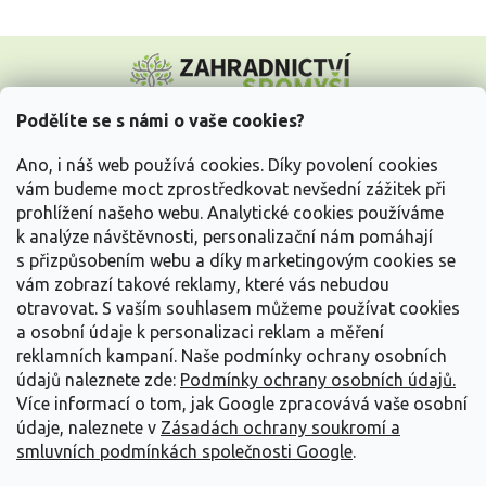
Z
á
p
a
Podělíte se s námi o vaše cookies?
t
Vše o nákupu
í
Ano, i náš web používá cookies. Díky povolení cookies
vám budeme moct zprostředkovat nevšední zážitek při
prohlížení našeho webu. Analytické cookies používáme
Informace pro Vás
k analýze návštěvnosti, personalizační nám pomáhají
s přizpůsobením webu a díky marketingovým cookies se
Kontakujte nás
vám zobrazí takové reklamy, které vás nebudou
otravovat.
S vaším souhlasem můžeme používat cookies
a osobní údaje k personalizaci reklam a měření
reklamních kampaní. Naše podmínky ochrany osobních
údajů naleznete zde:
Podmínky ochrany osobních údajů.
Více informací o tom, jak Google zpracovává vaše osobní
údaje, naleznete v
Zásadách ochrany soukromí a
smluvních podmínkách společnosti Google
.