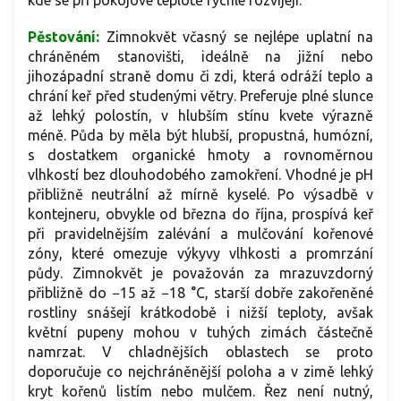
kde se při pokojové teplotě rychle rozvíjejí.
Pěstování:
Zimnokvět včasný se nejlépe uplatní na
chráněném stanovišti, ideálně na jižní nebo
jihozápadní straně domu či zdi, která odráží teplo a
chrání keř před studenými větry. Preferuje plné slunce
až lehký polostín, v hlubším stínu kvete výrazně
méně. Půda by měla být hlubší, propustná, humózní,
s dostatkem organické hmoty a rovnoměrnou
vlhkostí bez dlouhodobého zamokření. Vhodné je pH
přibližně neutrální až mírně kyselé. Po výsadbě v
kontejneru, obvykle od března do října, prospívá keř
při pravidelnějším zalévání a mulčování kořenové
zóny, které omezuje výkyvy vlhkosti a promrzání
půdy. Zimnokvět je považován za mrazuvzdorný
přibližně do −15 až −18 °C, starší dobře zakořeněné
rostliny snášejí krátkodobě i nižší teploty, avšak
květní pupeny mohou v tuhých zimách částečně
namrzat. V chladnějších oblastech se proto
doporučuje co nejchráněnější poloha a v zimě lehký
kryt kořenů listím nebo mulčem. Řez není nutný,