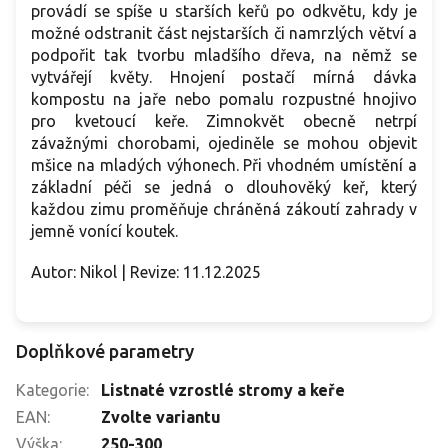
provádí se spíše u starších keřů po odkvětu, kdy je
možné odstranit část nejstarších či namrzlých větví a
podpořit tak tvorbu mladšího dřeva, na němž se
vytvářejí květy. Hnojení postačí mírná dávka
kompostu na jaře nebo pomalu rozpustné hnojivo
pro kvetoucí keře. Zimnokvět obecně netrpí
závažnými chorobami, ojediněle se mohou objevit
mšice na mladých výhonech. Při vhodném umístění a
základní péči se jedná o dlouhověký keř, který
každou zimu proměňuje chráněná zákoutí zahrady v
jemně vonící koutek.
Autor: Nikol | Revize: 11.12.2025
Doplňkové parametry
Kategorie
:
Listnaté vzrostlé stromy a keře
EAN
:
Zvolte variantu
Výška
:
250-300