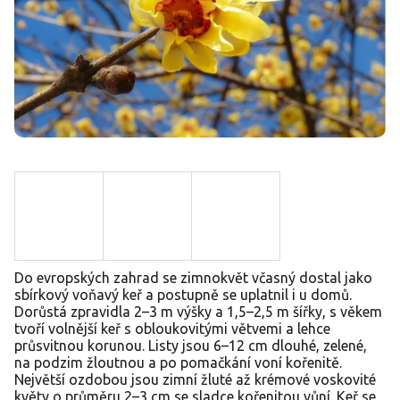
Do evropských zahrad se zimnokvět včasný dostal jako
sbírkový voňavý keř a postupně se uplatnil i u domů.
Dorůstá zpravidla 2–3 m výšky a 1,5–2,5 m šířky, s věkem
tvoří volnější keř s obloukovitými větvemi a lehce
průsvitnou korunou. Listy jsou 6–12 cm dlouhé, zelené,
na podzim žloutnou a po pomačkání voní kořenitě.
Největší ozdobou jsou zimní žluté až krémové voskovité
květy o průměru 2–3 cm se sladce kořenitou vůní. Keř se