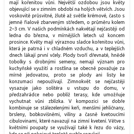
mají kořenitou vůni. Největší ozdobou jsou květy
objevující se v zimním období na holých větvích. Jsou
voskovitě průsvitné, žluté až světle krémové, často s
jemně fialově zbarveným středem, o průměru kolem
2–3 cm. V našich podmínkách nakvétají nejčastěji od
ledna do března, v mírnějších letech už koncem
prosince. Květy mají výraznou sladce kořenitou vůni,
která je patrná i v chladném vzduchu, a v teplejších
dnech lákají první včely. Plody tvoří dřevnaté, hnědé
tobolky s drobnými semeny, nemají význam pro
kuchyňské využití a rostlina se obecně považuje za
mírně jedovatou, proto se plody ani listy ke
konzumaci nepoužívají. Zimnokvět se nejčastěji
vysazuje jako solitéra u vstupu do domu, v
předzahrádce nebo poblíž terasy, kde umožňuje
vychutnat vůni zblízka. V kompozici se dobře
kombinuje se stálezelenými keři, menšími jehličnany,
brsleny, bobkovišněmi, vilíny a časně kvetoucími
cibulovinami, které navazují na zimní kvetení. Větve s
květními poupaty se využívají také k řezu do vázy,