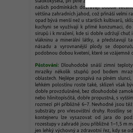
sladkokyselá, při plné zralosti s jemným tón
našich podmínkách dozrávají bobule většin
většina zahradních jahod, což přináší velmi r
opad bývá menší než u starších kultivarů, skl
kuchyni se využívají k přímé konzumaci, d
sirupů i k mražení, kde si dobře udržují chuť
vlákninu a minerální látky, a představují t
násadu a vyrovnanější plody se doporuču
podobnou dobou kvetení, které se vzájemně op
Pěstování:
Dlouhodobě snáší zimní teploty
mrazíky několik stupňů pod bodem mrazu
oblastech. Nejlépe prospívá na plném slunci,
lehkém polostínu roste také, sklizeň však b
dobře provzdušněné, bez dlouhodobě zamokřen
nebo hlinitopísčitá, dobře propustná, s vyšš
rozmezí pH přibližně 6–7. Nevhodné jsou těž
substráty pro vřesovištní druhy. Rostliny se
kontejneru lze vysazovat od jara do po
rozestupy v zahradě jsou přibližně 1–1,5 m me
jen lehký výchovný a zdravotní řez, kdy se od