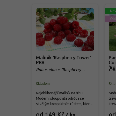
Nov
Obl
Maliník 'Raspberry Tower'
Pam
PBR
Cor
'Ro
Rubus idaeus 'Raspberry
Cor
Tower' PBR
Skladem
Skl
Nejoblíbenější maliník na trhu.
Mohu
Moderní sloupovitá odrůda se
tráv
skvělým kompaktním růstem, která
kter
přináší od června do srpna bohatou
cm. 
od 149 Kč
od
/ ks
úrodu velkých, sladkých a
choc