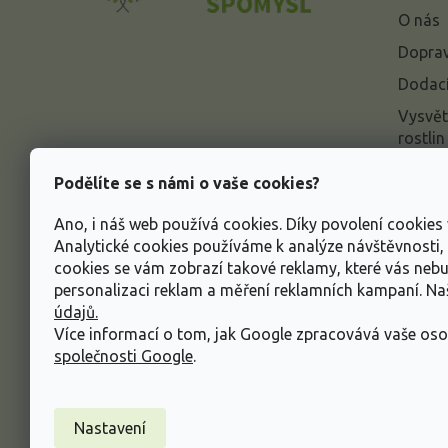
a
O nás
t
í
Doprav
Dodací
Vysvět
rostlin
Odstou
Podělíte se s námi o vaše cookies?
Rekla
Ano, i náš web používá cookies. Díky povolení cookie
Inform
Analytické cookies používáme k analýze návštěvnosti
údajů
cookies se vám zobrazí takové reklamy, které vás neb
Obcho
personalizaci reklam a měření reklamních kampaní. N
údajů.
Více informací o tom, jak Google zpracovává vaše oso
společnosti Google
.
Nastavení