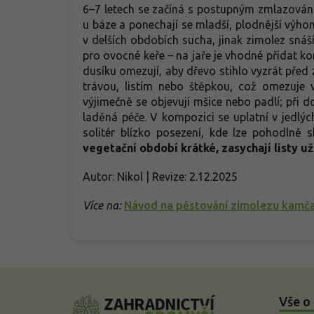
6–7 letech se začíná s postupným zmlazování
u báze a ponechají se mladší, plodnější výhon
v delších obdobích sucha, jinak zimolez sná
pro ovocné keře – na jaře je vhodné přidat ko
dusíku omezují, aby dřevo stihlo vyzrát pře
trávou, listím nebo štěpkou, což omezuje 
výjimečně se objevují mšice nebo padlí; při d
laděná péče. V kompozici se uplatní v jedlýc
solitér blízko posezení, kde lze pohodlně s
vegetační období krátké, zasychají listy u
Autor: Nikol | Revize: 2.12.2025
Více na:
Návod na pěstování zimolezu kamč
Z
á
Vše o
p