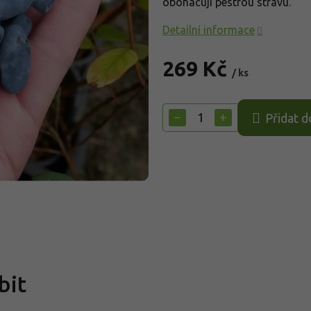
obohacují pestrou stravu.
Detailní informace
269 Kč
/ ks
Měrná
cena:
−
+
Přidat d
bit