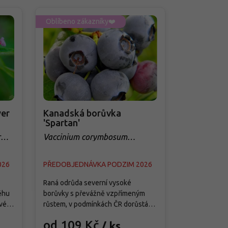
Oblíbeno zákazníky❤️
Oblíbeno zá
er
Kanadská borůvka
Třešeň 'Q
'Spartan'
sloupovit
r
Vaccinium corymbosum
Prunus avi
'Spartan'
026
PŘEDOBJEDNÁVKA PODZIM 2026
PŘEDOBJED
Raná odrůda severní vysoké
Tato moderní
ěhu
borůvky s převážně vzpřímeným
je splněným 
vé
růstem, v podmínkách ČR dorůstá
menších zahra
ete
asi 1,5–1,8 m výšky a 1–1,3 m šířky a
předností je j
od 109 Kč
od 299
/ ks
ě
vytváří středně hustý keř s pevnými
samosprašnos