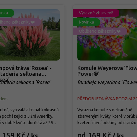
inka
Výrazné zbarvení!
íbeno zákazníky❤️
Novinka
Oblíbeno zákazníky❤️
pová tráva 'Rosea' -
Komule Weyerova 'Flow
taderia selloana
Power®'
sea'
taderia selloana 'Rosea'
Buddleja weyeriana 'Flowe
Power®'
adem
PŘEDOBJEDNÁVKA PODZIM 2
tná, vytrvalá a trsnatá okrasná
Výrazná komule s netradičně
a pocházející z Jižní Ameriky,
zbarvenými květy, které v průb
á v době květu dorůstá až 250
kvetení mění odstíny od oranžo
Od září vytváří bohatá,
přes růžovou až po fialovou. Kv
 159 Kč
od 169 Kč
/ ks
/ ks
holatá květenství světle
od července do září a pravideln