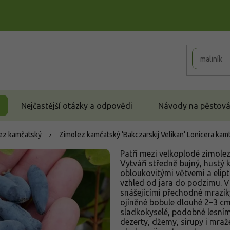
Nejčastější otázky a odpovědi
Návody na pěstován
ez kamčatský
Zimolez kamčatský 'Bakczarskij Velikan'
Lonicera kamt
Patří mezi velkoplodé zimole
Vytváří středně bujný, hustý 
obloukovitými větvemi a elipti
vzhled od jara do podzimu. V
snášejícími přechodné mrazík
ojíněné bobule dlouhé 2–3 cm
sladkokyselé, podobné lesní
dezerty, džemy, sirupy i mra