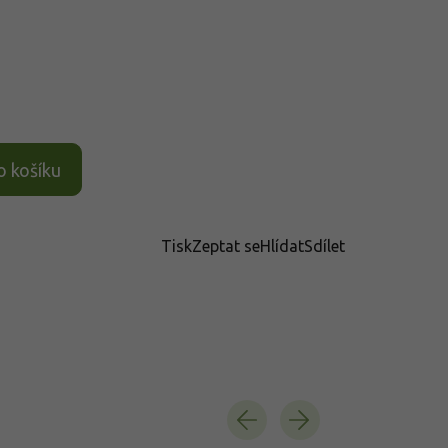
o košíku
Tisk
Zeptat se
Hlídat
Sdílet