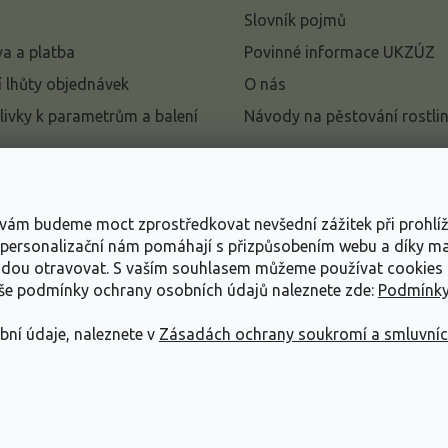
Slovník pojmů
a a platba
Povinné informace UKZÚZ
 lhůty objednávek
O nás
livky k parametrům a balení
Návody na pěstování rostli
pení od kupní smlouvy
mace
s vám budeme moct zprostředkovat nevšední zážitek při prohlí
ace o ochraně osobních
, personalizační nám pomáhají s přizpůsobením webu a díky 
udou otravovat.
S vaším souhlasem můžeme používat cookies 
dní podmínky
aše podmínky ochrany osobních údajů naleznete zde:
Podmínky
bní údaje, naleznete v
Zásadách ochrany soukromí a smluvní