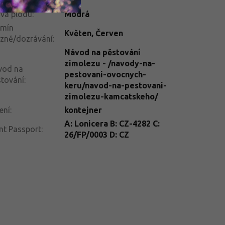
dmínky
:
va plodu
:
Modrá
rmín
Květen
,
Červen
izně/dozrávání
:
Návod na pěstování
zimolezu - /navody-na-
vod na
pestovani-ovocnych-
tování
:
keru/navod-na-pestovani-
zimolezu-kamcatskeho/
ení
:
kontejner
A: Lonicera B: CZ-4282 C:
nt Passport
:
26/FP/0003 D: CZ