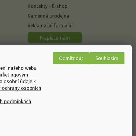
Kontakty - E-shop
Kamenná prodejna
Reklamační formulář
n
Napište nám
Odmítnout
Souhlasím
žení našeho webu.
marketingovým
a osobní údaje k
 ochrany osobních
ch podmínkách