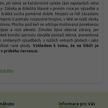
m, při němž se každoročně vyřeže část nejstarších větví
y. Zálivka je důležitá hlavně v prvním roce po výsadbě a
ší krátká sucha poměrně dobře. Hnojení se řídí zásadami
mpost či pomalu rozpustné hnojivo, v létě se vyšší dávky
d zimou. Plocha pod keři se udržuje mulčovaná posekanou
výpar a růst plevelů. Zimolez bývá obecně zdravý, jen
obré kondici porostu obvykle postačí šetrná, preventivně
h smíšených výsadbách, v nižších volných plotech i jako
klízet rané plody.
Vzhledem k tomu, že na Sibiři je
ž v průběhu července.
atského
 nákupu
Informace pro Vás