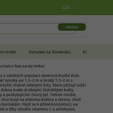
CZK
Hledat
í rostlin
Doručení na Slovensko
Kontakt
schatica 'Bakczarskij Velikan'
zy z odolných populací severovýchodní Asie.
keř vysoký asi 1,5–2 m a široký 1,5–2 m s
ckými, matně zelenými listy, které udržují svěží
 dubnu kvete drobnými žlutobílými květy
y a poskytujícími časný pyl. Temně modré,
 dozrávají na přelomu května a června, chutí
m borůvkám. Hodí se k přímé konzumaci, na
žení a díky obsahu vitaminu C a antokyanů