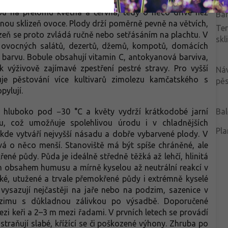
po
em připomínajícím lesní borůvky, bez výrazné hořkosti. V
ou na přelomu května a června, tedy o něco dříve než
Bar
anou sklizeň ovoce. Plody drží poměrně pevně na větvích,
Te
izeň se proto zvládá ručně nebo setřásáním na plachtu. V
skl
o ovocných salátů, dezertů, džemů, kompotů, domácích
 i barvu. Bobule obsahují vitamin C, antokyanová barviva,
ak výživově zajímavé zpestření pestré stravy. Pro vyšší
Ná
je pěstování více kultivarů zimolezu kamčatského s
pěs
ylují.
 hluboko pod −30 °C a květy vydrží krátkodobé jarní
Bal
, což umožňuje spolehlivou úrodu i v chladnějších
Pla
 kde vytváří nejvyšší násadu a dobře vybarvené plody. V
ývá o něco menší. Stanoviště má být spíše chráněné, ale
é půdy. Půda je ideálně středně těžká až lehčí, hlinitá
ím obsahem humusu a mírně kyselou až neutrální reakcí v
ké, utužené a trvale přemokřené půdy i extrémně kyselé
 vysazují nejčastěji na jaře nebo na podzim, sazenice v
dzimu s důkladnou zálivkou po výsadbě. Doporučené
zi keři a 2–3 m mezi řadami. V prvních letech se provádí
straňují slabé, křížící se či poškozené výhony. Zhruba po