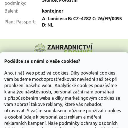
podmínky
:
Balení
:
kontejner
A: Lonicera B: CZ-4282 C: 26/FP/0093
Plant Passport
:
D: NL
Z
á
p
a
Podělíte se s námi o vaše cookies?
t
Vše o nákupu
í
Ano, i náš web používá cookies. Díky povolení cookies
vám budeme moct zprostředkovat nevšední zážitek při
prohlížení našeho webu. Analytické cookies používáme
Informace pro Vás
k analýze návštěvnosti, personalizační nám pomáhají
s přizpůsobením webu a díky marketingovým cookies se
Kontakujte nás
vám zobrazí takové reklamy, které vás nebudou
otravovat.
S vaším souhlasem můžeme používat cookies
a osobní údaje k personalizaci reklam a měření
reklamních kampaní. Naše podmínky ochrany osobních