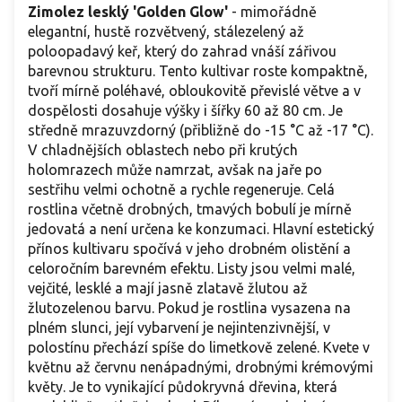
Zimolez lesklý 'Golden Glow'
- mimořádně
elegantní, hustě rozvětvený, stálezelený až
poloopadavý keř, který do zahrad vnáší zářivou
barevnou strukturu. Tento kultivar roste kompaktně,
tvoří mírně poléhavé, obloukovitě převislé větve a v
dospělosti dosahuje výšky i šířky 60 až 80 cm. Je
středně mrazuvzdorný (přibližně do -15 °C až -17 °C).
V chladnějších oblastech nebo při krutých
holomrazech může namrzat, avšak na jaře po
sestřihu velmi ochotně a rychle regeneruje. Celá
rostlina včetně drobných, tmavých bobulí je mírně
jedovatá a není určena ke konzumaci. Hlavní estetický
přínos kultivaru spočívá v jeho drobném olistění a
celoročním barevném efektu. Listy jsou velmi malé,
vejčité, lesklé a mají jasně zlatavě žlutou až
žlutozelenou barvu. Pokud je rostlina vysazena na
plném slunci, její vybarvení je nejintenzivnější, v
polostínu přechází spíše do limetkově zelené. Kvete v
květnu až červnu nenápadnými, drobnými krémovými
květy. Je to vynikající půdokryvná dřevina, která