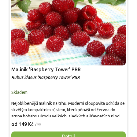
Maliník 'Raspberry Tower' PBR
P
'
Rubus idaeus 'Raspberry Tower' PBR
C
Skladem
S
Nejoblíbenější maliník na trhu. Moderní sloupovitá odrůda se
M
skvělým kompaktním růstem, která přináší od června do
A
srpna bohatou úrodu velkých, sladkých a šťavnatých plodů.
v
Pevné vzpřímené výhony tvoří elegantní habitus bez
j
od 149 Kč
o
/ ks
nutnosti opory, ideální pro nádoby, balkony i malé zahrady.
n
Mrazuvzdornost do −25 °C a spolehlivá vitalita z něj dělají
V
Detail