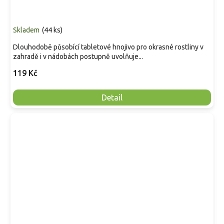
Skladem
(
44 ks
)
Dlouhodobě působící tabletové hnojivo pro okrasné rostliny v
zahradě i v nádobách postupně uvolňuje...
119 Kč
Detail