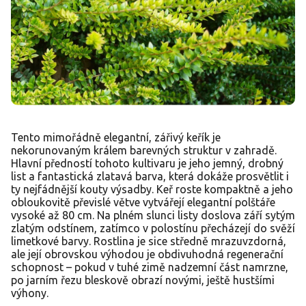
Tento mimořádně elegantní, zářivý keřík je
nekorunovaným králem barevných struktur v zahradě.
Hlavní předností tohoto kultivaru je jeho jemný, drobný
list a fantastická zlatavá barva, která dokáže prosvětlit i
ty nejfádnější kouty výsadby. Keř roste kompaktně a jeho
obloukovitě převislé větve vytvářejí elegantní polštáře
vysoké až 80 cm. Na plném slunci listy doslova září sytým
zlatým odstínem, zatímco v polostínu přecházejí do svěží
limetkové barvy. Rostlina je sice středně mrazuvzdorná,
ale její obrovskou výhodou je obdivuhodná regenerační
schopnost – pokud v tuhé zimě nadzemní část namrzne,
po jarním řezu bleskově obrazí novými, ještě hustšími
výhony.