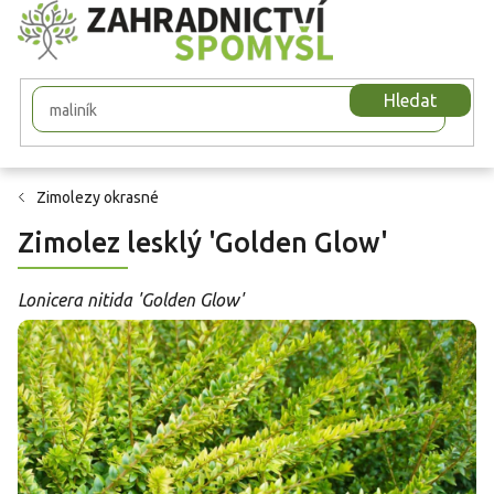
Přejít
na
obsah
Hledat
Zimolezy okrasné
Zimolez lesklý 'Golden Glow'
Lonicera nitida 'Golden Glow'