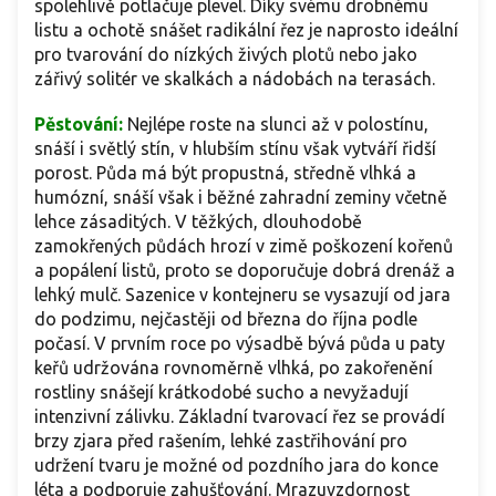
spolehlivě potlačuje plevel. Díky svému drobnému
listu a ochotě snášet radikální řez je naprosto ideální
pro tvarování do nízkých živých plotů nebo jako
zářivý solitér ve skalkách a nádobách na terasách.
Pěstování:
Nejlépe roste na slunci až v polostínu,
snáší i světlý stín, v hlubším stínu však vytváří řidší
porost. Půda má být propustná, středně vlhká a
humózní, snáší však i běžné zahradní zeminy včetně
lehce zásaditých. V těžkých, dlouhodobě
zamokřených půdách hrozí v zimě poškození kořenů
a popálení listů, proto se doporučuje dobrá drenáž a
lehký mulč. Sazenice v kontejneru se vysazují od jara
do podzimu, nejčastěji od března do října podle
počasí. V prvním roce po výsadbě bývá půda u paty
keřů udržována rovnoměrně vlhká, po zakořenění
rostliny snášejí krátkodobé sucho a nevyžadují
intenzivní zálivku. Základní tvarovací řez se provádí
brzy zjara před rašením, lehké zastřihování pro
udržení tvaru je možné od pozdního jara do konce
léta a podporuje zahušťování. Mrazuvzdornost