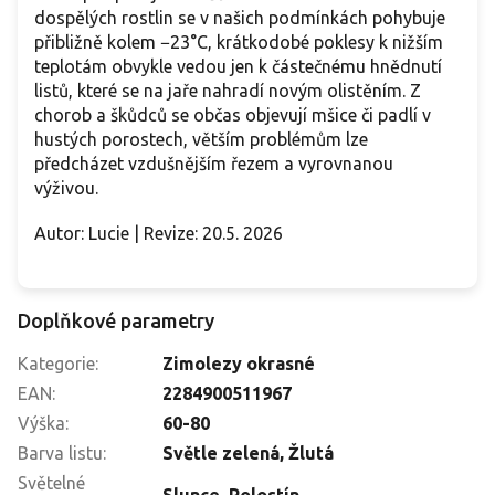
dospělých rostlin se v našich podmínkách pohybuje
přibližně kolem −23°C, krátkodobé poklesy k nižším
teplotám obvykle vedou jen k částečnému hnědnutí
listů, které se na jaře nahradí novým olistěním. Z
chorob a škůdců se občas objevují mšice či padlí v
hustých porostech, větším problémům lze
předcházet vzdušnějším řezem a vyrovnanou
výživou.
Autor: Lucie | Revize: 20.5. 2026
Doplňkové parametry
Kategorie
:
Zimolezy okrasné
EAN
:
2284900511967
Výška
:
60-80
Barva listu
:
Světle zelená, Žlutá
Světelné
Slunce
,
Polostín