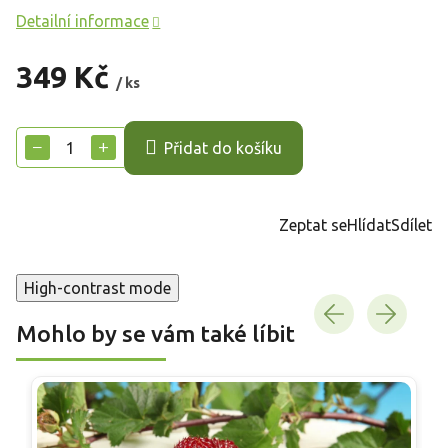
Detailní informace
349 Kč
/ ks
Měrná
cena:
−
+
Přidat do košíku
Zeptat se
Hlídat
Sdílet
High-contrast mode
Mohlo by se vám také líbit