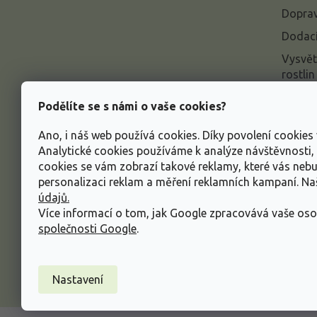
í
Doprav
Dodací
Vysvět
rostlin
Odstou
Podělíte se s námi o vaše cookies?
Rekla
Ano, i náš web používá cookies. Díky povolení cookie
Inform
Analytické cookies používáme k analýze návštěvnosti
údajů
cookies se vám zobrazí takové reklamy, které vás neb
Obcho
personalizaci reklam a měření reklamních kampaní. N
údajů.
Více informací o tom, jak Google zpracovává vaše oso
společnosti Google
.
Nastavení
Copyright 2026
Zahradnictví Spomyšl
. Všechna p