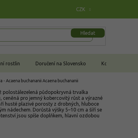
CZK
Hledat
í rostlin
Doručení na Slovensko
Kontakt
 - Acaena buchananii
Acaena buchananii
 až polostálezelená půdopokryvná trvalka
, ceněná pro jemný kobercovitý růst a výrazné
ří husté plazivé porosty z drobných, hluboce
itým nádechem. Dorůstá výšky 5–10 cm a šíří se
ětenství jsou spíše doplňkem, hlavní ozdobou