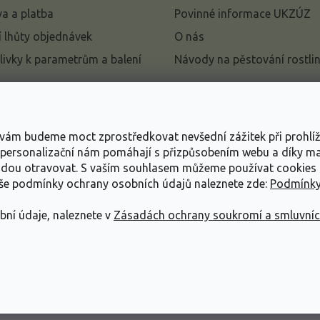
a a platba
Povinné informace UKZÚZ
 lhůty objednávek
O nás
livky k parametrům a balení
Návody na pěstování rostli
pení od kupní smlouvy
mace
s vám budeme moct zprostředkovat nevšední zážitek při prohlí
ace o ochraně osobních
, personalizační nám pomáhají s přizpůsobením webu a díky 
udou otravovat.
S vaším souhlasem můžeme používat cookies 
dní podmínky
aše podmínky ochrany osobních údajů naleznete zde:
Podmínky
bní údaje, naleznete v
Zásadách ochrany soukromí a smluvní
ráva vyhrazena.