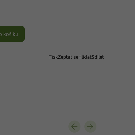
o košíku
Tisk
Zeptat se
Hlídat
Sdílet