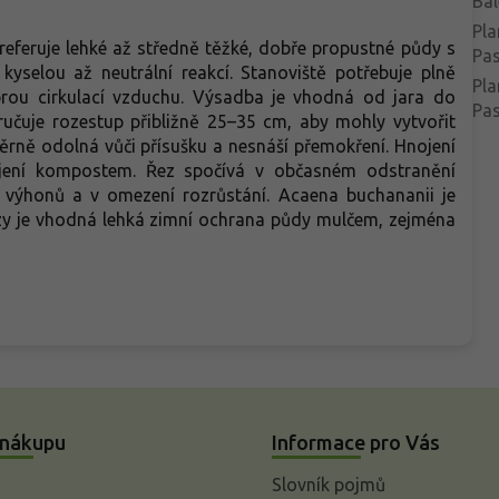
Bal
Pla
eferuje lehké až středně těžké, dobře propustné půdy s
Pa
kyselou až neutrální reakcí. Stanoviště potřebuje plně
Pla
brou cirkulací vzduchu. Výsadba je vhodná od jara do
Pas
ručuje rozestup přibližně 25–35 cm, aby mohly vytvořit
ěrně odolná vůči přísušku a nesnáší přemokření. Hnojení
nojení kompostem. Řez spočívá v občasném odstranění
 výhonů a v omezení rozrůstání. Acaena buchananii je
zy je vhodná lehká zimní ochrana půdy mulčem, zejména
 nákupu
Informace pro Vás
Slovník pojmů