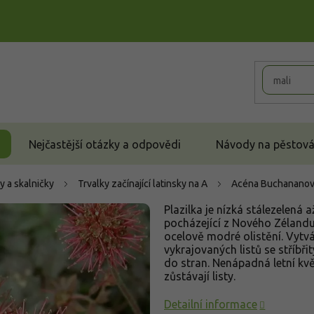
Nejčastější otázky a odpovědi
Návody na pěstován
y a skalničky
Trvalky začínající latinsky na A
Acéna Buchananova
Plazilka je nízká stálezelená
pocházející z Nového Zélandu
ocelově modré olistění. Vytvá
vykrajovaných listů se stříbř
do stran. Nenápadná letní kv
zůstávají listy.
Detailní informace