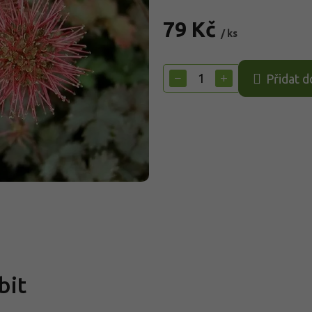
79 Kč
/ ks
Měrná
cena:
−
+
Přidat d
bit