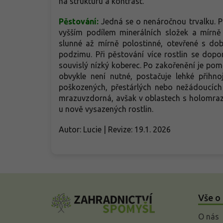
na strukturu a kontrast.
Pěstování:
Jedná se o nenáročnou trvalku. Pr
vyšším podílem minerálních složek a mírně 
slunné až mírně polostinné, otevřené s do
podzimu. Při pěstování více rostlin se dopo
souvislý nízký koberec. Po zakořenění je pom
obvykle není nutné, postačuje lehké přih
poškozených, přestárlých nebo nežádoucích
mrazuvzdorná, avšak v oblastech s holomra
u nově vysazených rostlin.
Autor: Lucie | Revize: 19.1. 2026
Z
á
Vše o
p
a
O nás
t