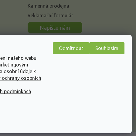
Kamenná prodejna
Reklamační formulář
n
Napište nám
Odmítnout
Souhlasím
žení našeho webu.
marketingovým
a osobní údaje k
 ochrany osobních
ch podmínkách
Vytvořil Shoptet