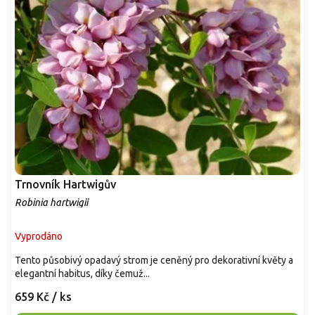
Trnovník Hartwigův
Robinia hartwigii
Vyprodáno
Tento působivý opadavý strom je ceněný pro dekorativní květy a
elegantní habitus, díky čemuž...
659 Kč
/ ks