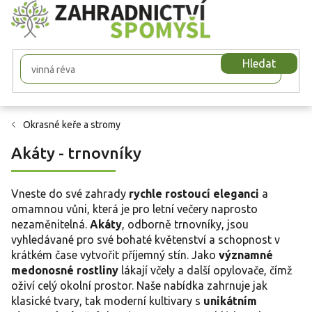
Přejít
na
obsah
Hledat
Okrasné keře a stromy
Akáty - trnovníky
Vneste do své zahrady
rychle rostoucí eleganci
a
omamnou vůni, která je pro letní večery naprosto
nezaměnitelná.
Akáty
, odborně trnovníky, jsou
vyhledávané pro své bohaté květenství a schopnost v
krátkém čase vytvořit příjemný stín. Jako
významné
medonosné rostliny
lákají včely a další opylovače, čímž
oživí celý okolní prostor. Naše nabídka zahrnuje jak
klasické tvary, tak moderní kultivary s
unikátním