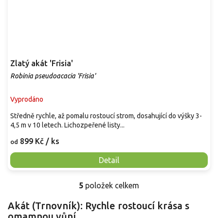
Zlatý akát 'Frisia'
Robinia pseudoacacia 'Frisia'
Vyprodáno
Středně rychle, až pomalu rostoucí strom, dosahující do výšky 3-
4,5 m v 10 letech. Lichozpeřené listy...
899 Kč
/ ks
od
Detail
5
položek celkem
O
v
Akát (Trnovník): Rychle rostoucí krása s
l
omamnou vůní
á