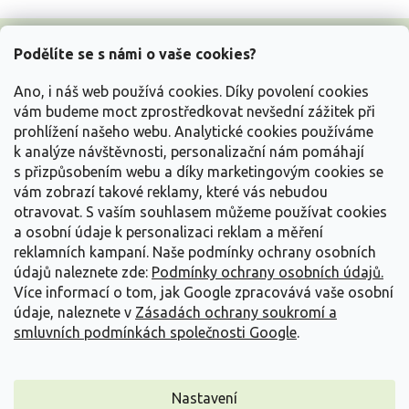
Z
á
Podělíte se s námi o vaše cookies?
p
a
Ano, i náš web používá cookies. Díky povolení cookies
t
vám budeme moct zprostředkovat nevšední zážitek při
í
prohlížení našeho webu. Analytické cookies používáme
Vše o nákupu
k analýze návštěvnosti, personalizační nám pomáhají
s přizpůsobením webu a díky marketingovým cookies se
vám zobrazí takové reklamy, které vás nebudou
Informace pro Vás
otravovat.
S vaším souhlasem můžeme používat cookies
a osobní údaje k personalizaci reklam a měření
Kontakujte nás
reklamních kampaní. Naše podmínky ochrany osobních
údajů naleznete zde:
Podmínky ochrany osobních údajů.
Více informací o tom, jak Google zpracovává vaše osobní
údaje, naleznete v
Zásadách ochrany soukromí a
smluvních podmínkách společnosti Google
.
Nastavení