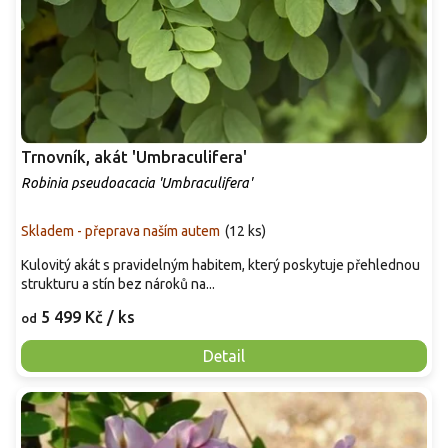
Trnovník, akát 'Umbraculifera'
Robinia pseudoacacia 'Umbraculifera'
Skladem - přeprava naším autem
(
12 ks
)
Kulovitý akát s pravidelným habitem, který poskytuje přehlednou
strukturu a stín bez nároků na...
5 499 Kč
/ ks
od
Detail