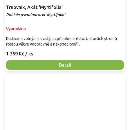
Trnovník, Akát 'Myrtifolia'
Robinia pseudoacacia 'Myrtifolia'
Vyprodáno
Kultivar s volným a svislým způsobem růstu. U starších stromů
rostou větve vodorovně a nakonec tvoří...
1 359 Kč
/ ks
Detail