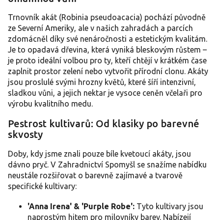
d
a
Trnovník akát (Robinia pseudoacacia) pochází původně
c
ze Severní Ameriky, ale v našich zahradách a parcích
í
zdomácněl díky své nenáročnosti a estetickým kvalitám.
p
Je to opadavá dřevina, která vyniká bleskovým růstem –
r
je proto ideální volbou pro ty, kteří chtějí v krátkém čase
v
zaplnit prostor zelení nebo vytvořit přírodní clonu. Akáty
k
y
jsou proslulé svými hrozny květů, které šíří intenzivní,
v
sladkou vůni, a jejich nektar je vysoce ceněn včelaři pro
ý
výrobu kvalitního medu.
p
i
Pestrost kultivarů: Od klasiky po barevné
s
skvosty
u
Doby, kdy jsme znali pouze bíle kvetoucí akáty, jsou
dávno pryč. V Zahradnictví Spomyšl se snažíme nabídku
neustále rozšiřovat o barevně zajímavé a tvarově
specifické kultivary:
'Anna Irena' & 'Purple Robe':
Tyto kultivary jsou
naprostým hitem pro milovníky barev. Nabízejí