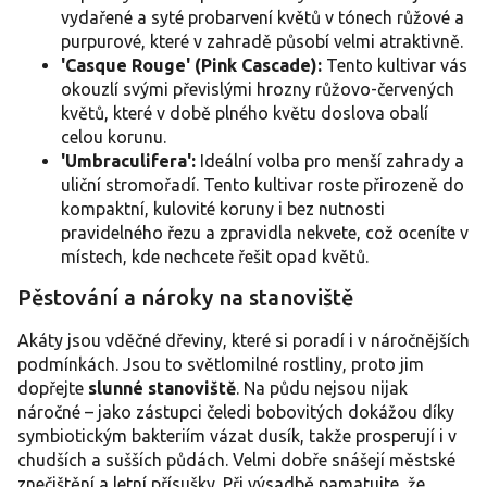
vydařené a syté probarvení květů v tónech růžové a
purpurové, které v zahradě působí velmi atraktivně.
'Casque Rouge' (Pink Cascade):
Tento kultivar vás
okouzlí svými převislými hrozny růžovo-červených
květů, které v době plného květu doslova obalí
celou korunu.
'Umbraculifera':
Ideální volba pro menší zahrady a
uliční stromořadí. Tento kultivar roste přirozeně do
kompaktní, kulovité koruny i bez nutnosti
pravidelného řezu a zpravidla nekvete, což oceníte v
místech, kde nechcete řešit opad květů.
Pěstování a nároky na stanoviště
Akáty jsou vděčné dřeviny, které si poradí i v náročnějších
podmínkách. Jsou to světlomilné rostliny, proto jim
dopřejte
slunné stanoviště
. Na půdu nejsou nijak
náročné – jako zástupci čeledi bobovitých dokážou díky
symbiotickým bakteriím vázat dusík, takže prosperují i v
chudších a sušších půdách. Velmi dobře snášejí městské
znečištění a letní přísušky. Při výsadbě pamatujte, že