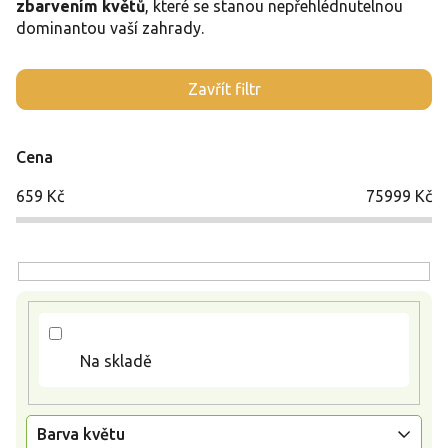
zbarvením květů
, které se stanou nepřehlédnutelnou
dominantou vaší zahrady.
V
Zavřít filtr
ý
p
i
Cena
s
p
659
Kč
75999
Kč
r
o
d
u
k
t
ů
Na skladě
Barva květu