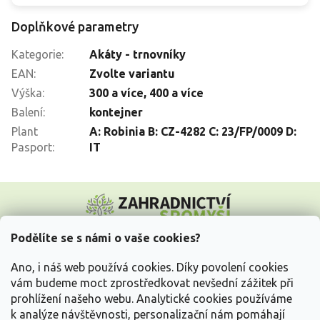
Doplňkové parametry
Kategorie
:
Akáty - trnovníky
EAN
:
Zvolte variantu
Výška
:
300 a více
,
400 a více
Balení
:
kontejner
Plant
A: Robinia B: CZ-4282 C: 23/FP/0009 D:
Pasport
:
IT
Z
á
p
a
Podělíte se s námi o vaše cookies?
t
Vše o nákupu
í
Ano, i náš web používá cookies. Díky povolení cookies
vám budeme moct zprostředkovat nevšední zážitek při
prohlížení našeho webu. Analytické cookies používáme
Informace pro Vás
k analýze návštěvnosti, personalizační nám pomáhají