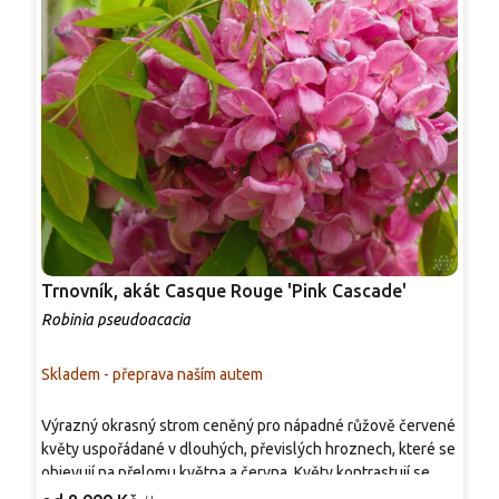
Trnovník, akát Casque Rouge 'Pink Cascade'
T
Robinia pseudoacacia
R
Skladem - přeprava naším autem
S
A
Výrazný okrasný strom ceněný pro nápadné růžově červené
j
květy uspořádané v dlouhých, převislých hroznech, které se
T
objevují na přelomu května a června. Květy kontrastují se
s
1
svěže zelenými, zpeřenými listy a působí dekorativně i z