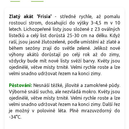
Zlatý akát 'Frisia'
- středně rychle, až pomalu
rostoucí strom, dosahující do výšky 3-4,5 m v 10
letech. Lichozpeřené listy jsou složené z 23 oválných
lístečků a celý list dorůstá 25-30 cm na délku. Když
raší, jsou jasně žlutozelené, podle umístění až zlaté a
během sezóny zrají do světle zelené. Jelikož nové
výhony akátů dorůstají po celý rok až do zimy,
vždycky bude mít nové listy svěží barvy. Květy jsou
ojedinělé, větve místy trnité. Velmi rychle roste a lze
velmi snadno udržovat řezem na konci zimy.
Pěstování:
Nesnáší těžké, jílovité a zamokřené půdy.
Výborně snáší sucho, ale nezvládá mokro. Květy jsou
ojedinělé, větve místy trnité. Velmi rychle roste a lze
velmi snadno udržovat řezem na konci zimy. Další řez
je možný v polovině léta. Plně mrazuvzdorný do
-34°C.