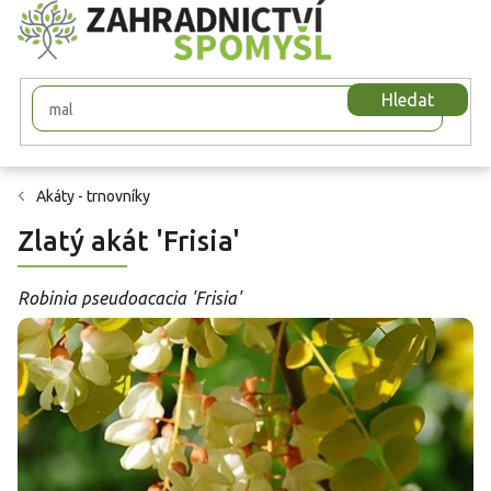
Přejít
na
obsah
Hledat
Akáty - trnovníky
Zlatý akát 'Frisia'
Robinia pseudoacacia 'Frisia'