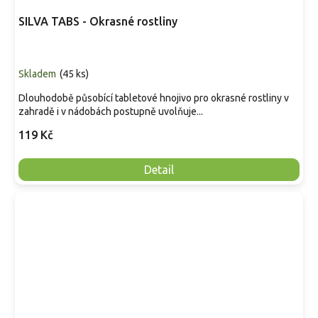
SILVA TABS - Okrasné rostliny
Skladem
(
45 ks
)
Dlouhodobě působící tabletové hnojivo pro okrasné rostliny v
zahradě i v nádobách postupně uvolňuje...
119 Kč
Detail