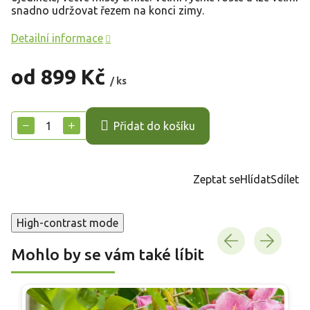
snadno udržovat řezem na konci zimy.
Detailní informace
od
899 Kč
/ ks
Měrná
cena:
−
+
Přidat do košíku
Zeptat se
Hlídat
Sdílet
High-contrast mode
Mohlo by se vám také líbit