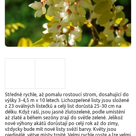
Středně rychle, až pomalu rostoucí strom, dosahující do
výšky 3-4,5 m v 10 letech. Lichozpeřené listy jsou složené
z 23 oválných lístečků a celý list dorůstá 25-30 cm na
délku. Když raší, jsou jasně žlutozelené, podle umístění
až zlaté a během sezóny zrají do světle zelené. Jelikož
nové výhony akátů dorůstají po celý rok až do zimy,
vždycky bude mít nové listy svěží barvy. Květy jsou
ojedinělé, větve místy trnité. Velmi rychle roste a lze velmi