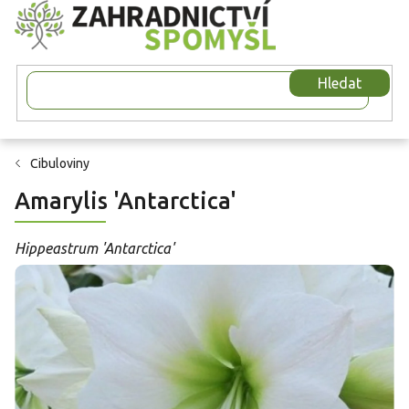
Přejít
na
obsah
Hledat
Cibuloviny
Amarylis 'Antarctica'
Hippeastrum 'Antarctica'