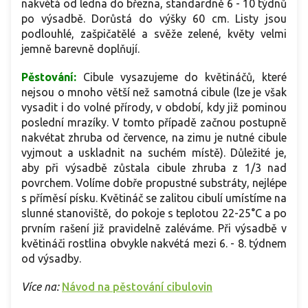
nakvétá od ledna do března, standardně 6 - 10 týdnů
po výsadbě. Dorůstá do výšky 60 cm. Listy jsou
podlouhlé, zašpičatělé a svěže zelené, květy velmi
jemně barevně doplňují.
Pěstování:
Cibule vysazujeme do květináčů, které
nejsou o mnoho větší než samotná cibule (lze je však
vysadit i do volné přírody, v období, kdy již pominou
poslední mrazíky. V tomto případě začnou postupně
nakvétat zhruba od července, na zimu je nutné cibule
vyjmout a uskladnit na suchém místě). Důležité je,
aby při výsadbě zůstala cibule zhruba z 1/3 nad
povrchem. Volíme dobře propustné substráty, nejlépe
s příměsí písku. Květináč se zalitou cibulí umístíme na
slunné stanoviště, do pokoje s teplotou 22-25°C a po
prvním rašení již pravidelně zaléváme. Při výsadbě v
květináči rostlina obvykle nakvétá mezi 6. - 8. týdnem
od výsadby.
Více na:
Návod na pěstování cibulovin