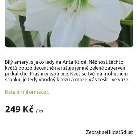
Bílý amarylis jako ledy na Antarktidě. Něžnost těchto
květů pouze decentně narušuje jemně zelené zabarvení
při kalichu. Prašníky jsou bílé. Květ se tyčí na mohutném
stonku, je tedy vhodný k řezu a může Vás těšit i ve váze.
Detailní informace
249 Kč
/ ks
Měrná
cena:
Zeptat se
Hlídat
Sdílet