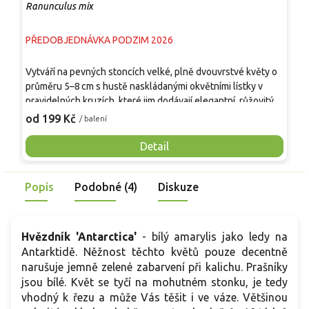
Ranunculus mix
S
PŘEDOBJEDNÁVKA PODZIM 2026
P
T
Vytváří na pevných stoncích velké, plně dvouvrstvé květy o
s
průměru 5–8 cm s hustě naskládanými okvětními lístky v
k
pravidelných kruzích, které jim dodávají elegantní, růžovitý
z
9
vzhled. Listy jsou tmavě zelené a jemně členěné, tvoří
od 199 Kč
/ balení
r
kompaktní bazální růžici. Rostlina dorůstá 30–40 cm, kvete
d
postupně od dubna do června a nabízí dlouhou sezónu
Detail
p
barev v záhonech i nádobách. Hodí se do skupinových i
plošných výsadeb, dobře kombinovatelná s trvalkami i jinými
Popis
Podobné (4)
Diskuze
cibulovinami, je vhodná také k řezu do vázy.
Hvězdník 'Antarctica'
- bílý amarylis jako ledy na
Antarktidě. Něžnost těchto květů pouze decentně
narušuje jemně zelené zabarvení při kalichu. Prašníky
jsou bílé. Květ se tyčí na mohutném stonku, je tedy
vhodný k řezu a může Vás těšit i ve váze. Většinou