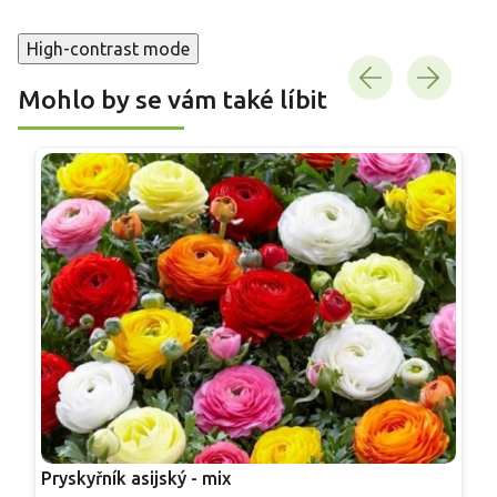
High-contrast mode
Mohlo by se vám také líbit
Pryskyřník asijský - mix
R