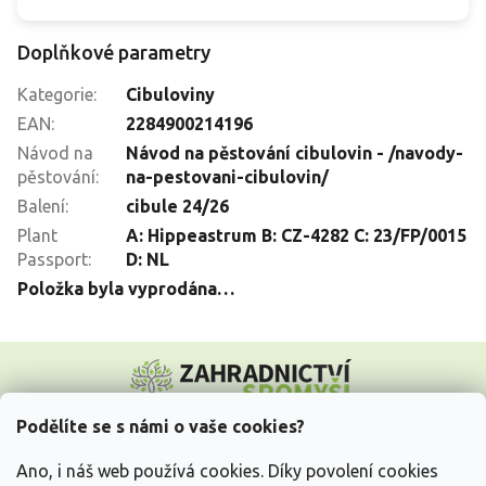
Doplňkové parametry
Kategorie
:
Cibuloviny
EAN
:
2284900214196
Návod na
Návod na pěstování cibulovin - /navody-
pěstování
:
na-pestovani-cibulovin/
Balení
:
cibule 24/26
Plant
A: Hippeastrum B: CZ-4282 C: 23/FP/0015
Passport
:
D: NL
Položka byla vyprodána…
Z
á
p
a
Podělíte se s námi o vaše cookies?
t
Vše o nákupu
í
Ano, i náš web používá cookies. Díky povolení cookies