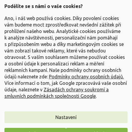
a
Podělíte se s námi o vaše cookies?
t
Vše o nákupu
í
Ano, i náš web používá cookies. Díky povolení cookies
vám budeme moct zprostředkovat nevšední zážitek při
prohlížení našeho webu. Analytické cookies používáme
Informace pro Vás
k analýze návštěvnosti, personalizační nám pomáhají
s přizpůsobením webu a díky marketingovým cookies se
Kontakujte nás
vám zobrazí takové reklamy, které vás nebudou
otravovat.
S vaším souhlasem můžeme používat cookies
a osobní údaje k personalizaci reklam a měření
reklamních kampaní. Naše podmínky ochrany osobních
údajů naleznete zde:
Podmínky ochrany osobních údajů.
Více informací o tom, jak Google zpracovává vaše osobní
údaje, naleznete v
Zásadách ochrany soukromí a
smluvních podmínkách společnosti Google
.
Vytvořil Shoptet
Nastavení
Copyright 2026
Zahradnictví Spomyšl
. Všechna práva