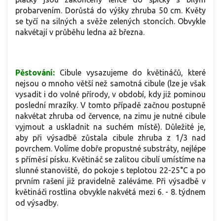
probarvením. Dorůstá do výšky zhruba 50 cm. Květy
se tyčí na silných a svěže zelených stoncích. Obvykle
nakvétají v průběhu ledna až března.
Pěstování:
Cibule vysazujeme do květináčů, které
nejsou o mnoho větší než samotná cibule (lze je však
vysadit i do volné přírody, v období, kdy již pominou
poslední mrazíky. V tomto případě začnou postupně
nakvétat zhruba od července, na zimu je nutné cibule
vyjmout a uskladnit na suchém místě). Důležité je,
aby při výsadbě zůstala cibule zhruba z 1/3 nad
povrchem. Volíme dobře propustné substráty, nejlépe
s příměsí písku. Květináč se zalitou cibulí umístíme na
slunné stanoviště, do pokoje s teplotou 22-25°C a po
prvním rašení již pravidelně zaléváme. Při výsadbě v
květináči rostlina obvykle nakvétá mezi 6. - 8. týdnem
od výsadby.