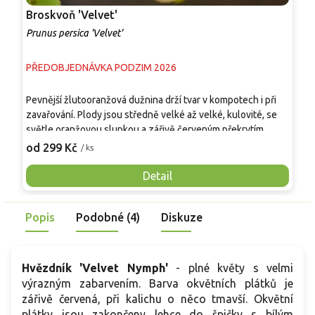
Broskvoň 'Velvet'
D
V
Prunus persica 'Velvet'
H
PŘEDOBJEDNÁVKA PODZIM 2026
S
H
Pevnější žlutooranžová dužnina drží tvar v kompotech i při
(
zavařování. Plody jsou středně velké až velké, kulovité, se
n
světle oranžovou slupkou a zářivě červeným překrytím
T
2
zhruba na polovině povrchu. Chuť je sladce navinulá,
od 299 Kč
/ ks
a
šťavnatá a aromatická. Dužnina z větší části přiléhá k pecce,
p
proto se výborně hodí pro kuchyňské zpracování. Strom
Detail
h
roste středně bujně, plodí pravidelně a díky samosprašnosti
p
nepotřebuje opylovače. Odrůda je dobře odolná vůči mrazu
v
Popis
Podobné (4)
Diskuze
a kadeřavosti.
Hvězdník 'Velvet Nymph'
- plné květy s velmi
výrazným zabarvením. Barva okvětních plátků je
zářivě červená, při kalichu o něco tmavší. Okvětní
plátky jsou zakončeny lehce do špičky s bílým