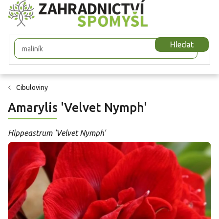
Přejít
na
obsah
Hledat
Cibuloviny
Amarylis 'Velvet Nymph'
Hippeastrum 'Velvet Nymph'