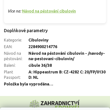
Více na:
Návod na pěstování cibulovin
Doplňkové parametry
Kategorie
:
Cibuloviny
EAN
:
2284900214776
Návod na
Návod na pěstování cibulovin - /navody-
pěstování
:
na-pestovani-cibulovin/
Balení
:
cibule 36/38
Plant
A: Hippeastrum B: CZ-4282 C: 20/FP/0130
Passport
:
D: NL
Položka byla vyprodána…
Z
á
p