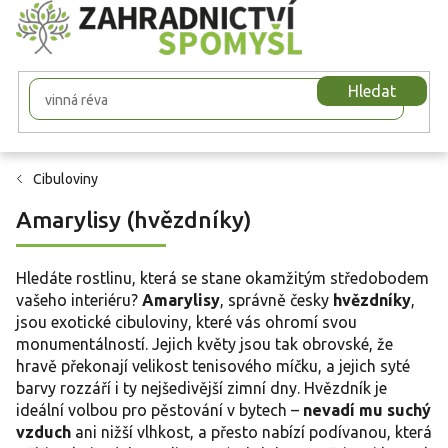
Přejít
na
obsah
Hledat
Cibuloviny
Amarylisy (hvězdníky)
Hledáte rostlinu, která se stane okamžitým středobodem
vašeho interiéru?
Amarylisy
, správně česky
hvězdníky
,
jsou exotické cibuloviny, které vás ohromí svou
monumentálností. Jejich květy jsou tak obrovské, že
hravě překonají velikost tenisového míčku, a jejich syté
barvy rozzáří i ty nejšedivější zimní dny. Hvězdník je
ideální volbou pro pěstování v bytech –
nevadí mu suchý
vzduch
ani nižší vlhkost, a přesto nabízí podívanou, která