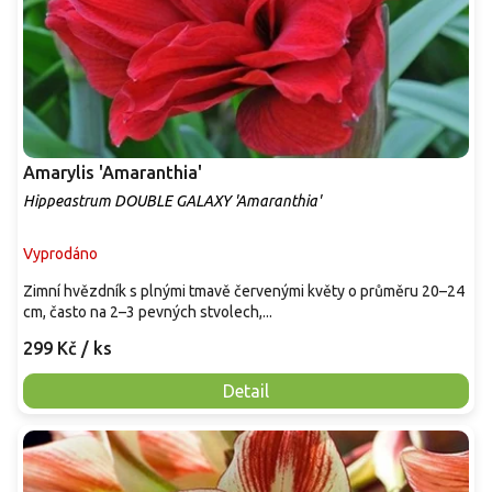
Amarylis 'Amaranthia'
Hippeastrum DOUBLE GALAXY 'Amaranthia'
Vyprodáno
Zimní hvězdník s plnými tmavě červenými květy o průměru 20–24
cm, často na 2–3 pevných stvolech,...
299 Kč
/ ks
Detail