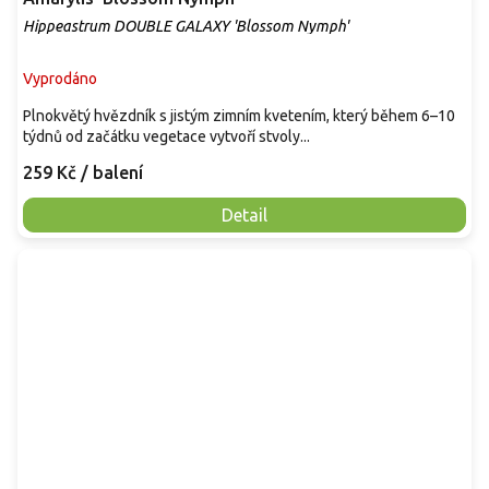
Hippeastrum DOUBLE GALAXY 'Blossom Nymph'
Vyprodáno
Plnokvětý hvězdník s jistým zimním kvetením, který během 6–10
týdnů od začátku vegetace vytvoří stvoly...
259 Kč
/ balení
Detail