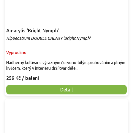
Amarylis 'Bright Nymph'
Hippeastrum DOUBLE GALAXY 'Bright Nymph'
Vyprodáno
Nádherný kultivar s výrazným červeno-bílým pruhováním a plným
květem, který v interiéru drží tvar déle...
259 Kč
/ balení
Detail