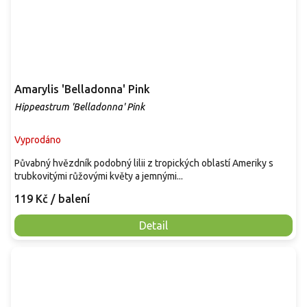
Amarylis 'Belladonna' Pink
Hippeastrum 'Belladonna' Pink
Vyprodáno
Půvabný hvězdník podobný lilii z tropických oblastí Ameriky s
trubkovitými růžovými květy a jemnými...
119 Kč
/ balení
Detail