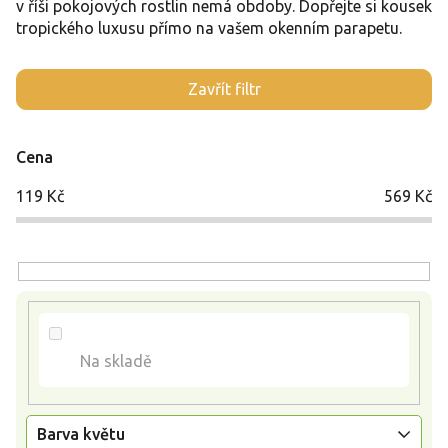
v říši pokojových rostlin nemá obdoby. Dopřejte si kousek
tropického luxusu přímo na vašem okenním parapetu.
V
Zavřít filtr
ý
p
i
Cena
s
p
119
Kč
569
Kč
r
o
d
u
k
t
ů
Na skladě
Barva květu