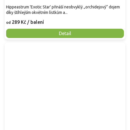
Hippeastrum 'Exotic Star' přináší neobvyklý „orchidejový“ dojem
díky štíhlejším okvětním lístkům a...
289 Kč
/ balení
od
Detail