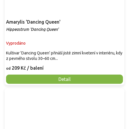
Amarylis 'Dancing Queen'
Hippeastrum 'Dancing Queen'
Vyprodáno
Kultivar 'Dancing Queen' přináší jisté zimní kvetení v interiéru, kdy
z pevného stvolu 30–60 cm...
209 Kč
/ balení
od
Detail