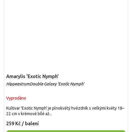
Amarylis 'Exotic Nymph'
HippeastrumDouble Galaxy 'Exotic Nymph'
Vyprodáno
Kultivar 'Exotic Nymph' je plnokvětý hvězdník s velkými květy 18–
22 cm v krémově bílé až...
259 Kč
/ balení