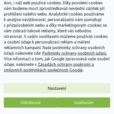
Ano, i náš web používá cookies. Díky povolení cookies
vám budeme moct zprostředkovat nevšední zážitek při
prohlížení našeho webu. Analytické cookies používáme
k analýze návštěvnosti, personalizační nám pomáhají
s přizpůsobením webu a díky marketingovým cookies se
vám zobrazí takové reklamy, které vás nebudou
otravovat.
S vaším souhlasem můžeme používat cookies
a osobní údaje k personalizaci reklam a měření
reklamních kampaní. Naše podmínky ochrany osobních
údajů naleznete zde:
Podmínky ochrany osobních údajů.
Více informací o tom, jak Google zpracovává vaše osobní
údaje, naleznete v
Zásadách ochrany soukromí a
smluvních podmínkách společnosti Google
.
Amarylis 'Giant Amadeus'
Nastavení
HippeastrumDouble Galaxy 'Giant Amadeus'
Odmítnout
Souhlasím
Vyprodáno
Máme pro vás malý dárek
Nádherný kultivar 'Giant Amadeus' je plnokvětý hvězdník s květy