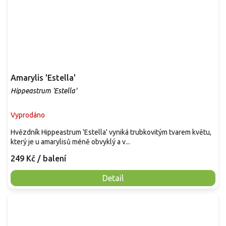
Amarylis 'Estella'
Hippeastrum 'Estella'
Vyprodáno
Hvězdník Hippeastrum 'Estella' vyniká trubkovitým tvarem květu,
který je u amarylisů méně obvyklý a v...
249 Kč
/ balení
Detail