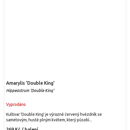
Amarylis 'Double King'
Hippeastrum 'Double King'
Vyprodáno
Kultivar 'Double King' je výrazně červený hvězdník se
sametovým, hustě plným květem, který působí...
269 Kč
/ balení