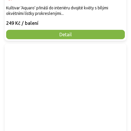
Kultivar 'Aquaro' přináší do interiéru dvojité květy s bílými
okvětními lístky prokreslenými...
249 Kč
/ balení
Detail