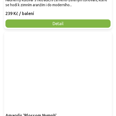
Nádherný kultivar s netradiční červeno-zeleným tónování, které
se hodí k zimním aranžím i do moderního...
239 Kč
/ balení
Detail
Amarylis 'Blossom Nymph'