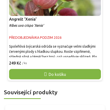
Angrešt 'Xenia'
A
Ribes uva crispa 'Xenia'
R
PŘEDOBJEDNÁVKA PODZIM 2026
P
Spolehlivá švýcarská odrůda se vyznačuje velmi sladkými
O
červenými plody s hladkou slupkou. Roste vzpřímeně,
c
středně silně a téměř bez trnů, což usnadňuje sklizeň. Plody
m
jsou střední až větší, oválné až kulovité, dozrávají brzy – již
u
249 Kč
2
/ ks
koncem června. Mají jemnou, sladce navinulou chuť a hodí
n
se k přímému konzumu i na džemy či koláče. Obsahují
d
Do košíku
vitamín C a rostlina výborně odolává padlí.
p
m
p
Související produkty