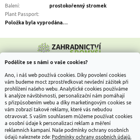
Balení
:
prostokořenný stromek
Plant Passport
:
Položka byla vyprodána…
Z
á
p
a
Podělíte se s námi o vaše cookies?
t
Vše o nákupu
í
Ano, i náš web používá cookies. Díky povolení cookies
vám budeme moct zprostředkovat nevšední zážitek při
prohlížení našeho webu. Analytické cookies používáme
Informace pro Vás
k analýze návštěvnosti, personalizační nám pomáhají
s přizpůsobením webu a díky marketingovým cookies se
Kontakujte nás
vám zobrazí takové reklamy, které vás nebudou
otravovat.
S vaším souhlasem můžeme používat cookies
a osobní údaje k personalizaci reklam a měření
reklamních kampaní. Naše podmínky ochrany osobních
údajů naleznete zde:
Podmínky ochrany osobních údajů.