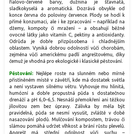
fialovo-červené barvy, dužnina je šťavnatá,
sladkokyselá a aromatická. Dozrává obvykle od
konce června do poloviny července. Plody se hodí k
přímé konzumaci, ale i ke zpracování – například na
džemy, kompoty či mražení – a obsahují běžné
ovocné látky jako vitamín C, pektiny a antioxidanty.
Odrůda je dobře přizpůsobena i chladnějším
oblastem. Vyniká dobrou odolností vůči chorobám,
zejména vůči americkému padlí angreštovému, díky
čemuž je vhodná pro ekologické i klasické pěstování.
Pěstování:
Nejlépe roste na slunném nebo mírně
přistíněném místě v závětří, kde má dostatek světla
a není vystaven silnému větru. Vyhovuje mu hlinitá,
humózní a dobře propustná půda s dostatečnou
drenáží a pH 6,0–6,5. Nesnáší přemokření ani těžkou
jílovitou zem bez úpravy. Zálivka by měla být
pravidelná, půda se nesmí vysušit, zvláště v době
nasazování plodů. Mulčování kompostem, trávou či
slámou pomáhá udržet vlhkost a brání růstu plevelů.
Angrešt má střední odolnost vůči suchu –