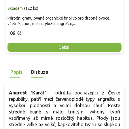
Skladem
(
122 ks
)
Přírodní granulované organické hnojivo pro drobné ovoce,
včetně jahod, malin, rybízu, angreštu,...
109 Kč
Detail
Popis
Diskuze
Angrešt 'Karát'
- odrůda pocházející z České
republiky, patří mezi červenoplodé typy angreštu s
vysokou plodností a velmi dobrou chutí. Roste
středně bujně s málo trnitými výhony, tvoří
vzpřímený až mírně rozložitý habitus. Plody jsou
středně velké až velké, kapkovitého tvaru se slupkou