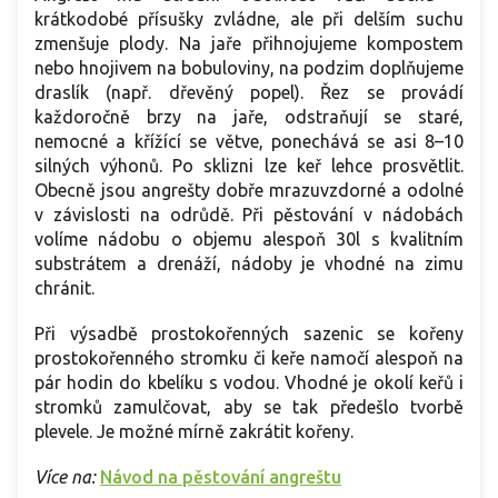
krátkodobé přísušky zvládne, ale při delším suchu
zmenšuje plody. Na jaře přihnojujeme kompostem
nebo hnojivem na bobuloviny, na podzim doplňujeme
draslík (např. dřevěný popel). Řez se provádí
každoročně brzy na jaře, odstraňují se staré,
nemocné a křížící se větve, ponechává se asi 8–10
silných výhonů. Po sklizni lze keř lehce prosvětlit.
Obecně jsou angrešty dobře mrazuvzdorné a odolné
v závislosti na odrůdě. Při pěstování v nádobách
volíme nádobu o objemu alespoň 30l s kvalitním
substrátem a drenáží, nádoby je vhodné na zimu
chránit.
Při výsadbě prostokořenných sazenic se kořeny
prostokořenného stromku či keře namočí alespoň na
pár hodin do kbelíku s vodou. Vhodné je okolí keřů i
stromků zamulčovat, aby se tak předešlo tvorbě
plevele. Je možné mírně zakrátit kořeny.
Více na:
Návod na pěstování angreštu