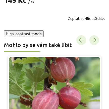
149 Kč
/ ks
Měrná
cena:
Zeptat se
Hlídat
Sdílet
High-contrast mode
Mohlo by se vám také líbit