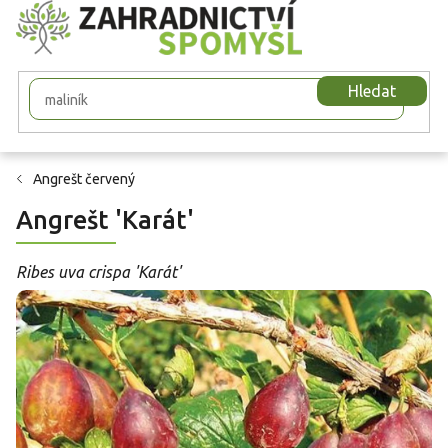
Přejít
na
obsah
Hledat
Angrešt červený
Angrešt 'Karát'
Ribes uva crispa 'Karát'