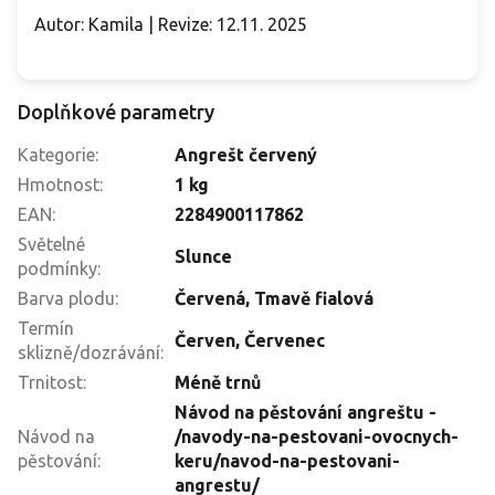
Autor: Kamila | Revize: 12.11. 2025
Doplňkové parametry
Kategorie
:
Angrešt červený
Hmotnost
:
1 kg
EAN
:
2284900117862
Světelné
Slunce
podmínky
:
Barva plodu
:
Červená
,
Tmavě fialová
Termín
Červen
,
Červenec
sklizně/dozrávání
:
Trnitost
:
Méně trnů
Návod na pěstování angreštu -
Návod na
/navody-na-pestovani-ovocnych-
pěstování
:
keru/navod-na-pestovani-
angrestu/