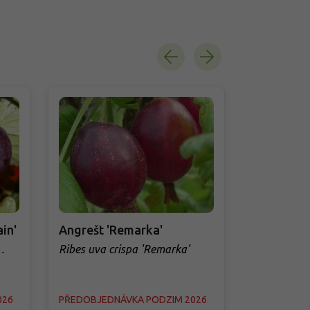
in'
Angrešt 'Remarka'
Angrešt 'C
Ribes uva crispa 'Remarka'
Ribes uva c
026
PŘEDOBJEDNÁVKA PODZIM 2026
PŘEDOBJED