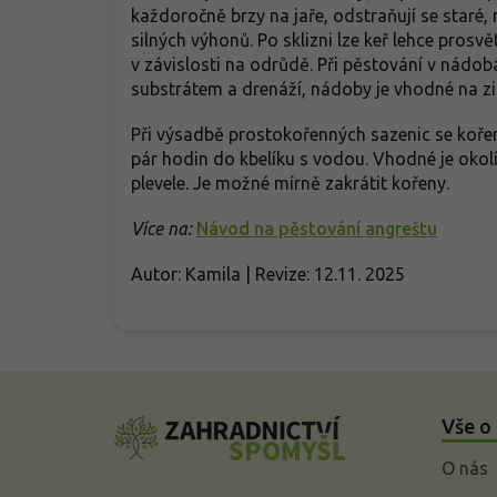
každoročně brzy na jaře, odstraňují se staré,
silných výhonů. Po sklizni lze keř lehce pros
v závislosti na odrůdě. Při pěstování v nádo
substrátem a drenáží, nádoby je vhodné na zi
Při výsadbě prostokořenných sazenic se koře
pár hodin do kbelíku s vodou. Vhodné je okolí
plevele. Je možné mírně zakrátit kořeny.
Více na:
Návod na pěstování angreštu
Autor: Kamila | Revize: 12.11. 2025
Z
á
Vše o
p
a
O nás
t