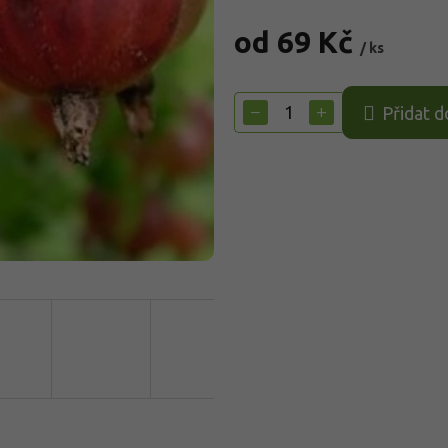
od
69 Kč
/ ks
Měrná
cena:
−
+
Přidat d