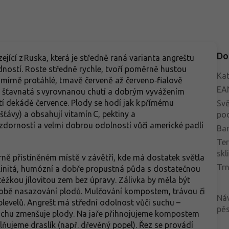
Do
jící z Ruska, která je středně raná varianta angreštu
ností. Roste středně rychle, tvoří poměrně hustou
Kat
 mírně protáhlé, tmavě červeně až červeno‑fialově
EA
na šťavnatá s vyrovnanou chutí a dobrým vyvážením
etí dekádě července. Plody se hodí jak k přímému
Svě
ťávy) a obsahují vitamín C, pektiny a
po
dorností a velmi dobrou odolností vůči americké padlí
Bar
Te
skl
ně přistíněném místě v závětří, kde má dostatek světla
Trn
hlinitá, humózní a dobře propustná půda s dostatečnou
těžkou jílovitou zem bez úpravy. Zálivka by měla být
 době nasazování plodů. Mulčování kompostem, trávou či
Ná
levelů. Angrešt má střední odolnost vůči suchu –
pěs
suchu zmenšuje plody. Na jaře přihnojujeme kompostem
ujeme draslík (např. dřevěný popel). Řez se provádí