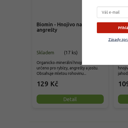
–23 %
Biomin - Hnojivo na rybízy a
Agr
Přihl
angrešty
ovo
Zásady zpra
Skladem
(
17 ks
)
Skla
Organicko‑minerální hnojivo Biomin je
Příro
určeno pro rybízy, angrešty a jostu.
hnoji
Obsahuje mletou rohovinu...
jahod,
129 Kč
10
Detail