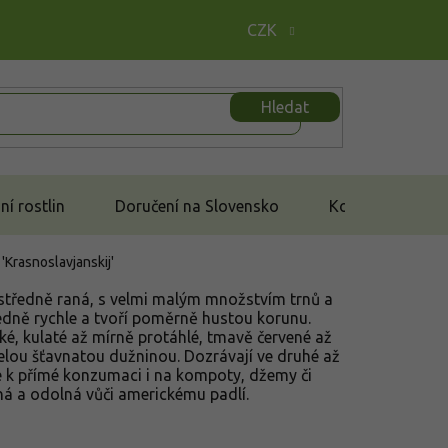
CZK
Hledat
í rostlin
Doručení na Slovensko
Kontakt
 'Krasnoslavjanskij'
středně raná, s velmi malým množstvím trnů a
edně rychle a tvoří poměrně hustou korunu.
ké, kulaté až mírně protáhlé, tmavě červené až
selou šťavnatou dužninou. Dozrávají ve druhé až
se k přímé konzumaci i na kompoty, džemy či
á a odolná vůči americkému padlí.