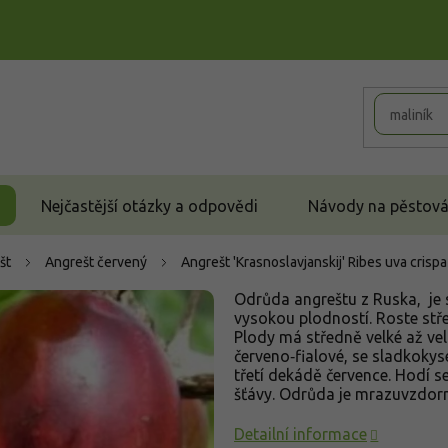
Nejčastější otázky a odpovědi
Návody na pěstován
št
Angrešt červený
Angrešt 'Krasnoslavjanskij'
Ribes uva crispa
Odrůda angreštu z Ruska, je 
vysokou plodností. Roste stř
Plody má středně velké až vel
červeno‑fialové, se sladkoky
třetí dekádě července. Hodí 
šťávy. Odrůda je mrazuvzdorn
Detailní informace