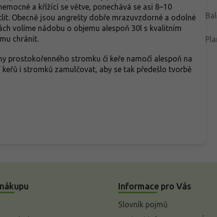
 nemocné a křížící se větve, ponechává se asi 8–10
Bal
větlit. Obecně jsou angrešty dobře mrazuvzdorné a odolné
bách volíme nádobu o objemu alespoň 30l s kvalitním
mu chránit.
Pla
ny prostokořenného stromku či keře namočí alespoň na
 keřů i stromků zamulčovat, aby se tak předešlo tvorbě
 nákupu
Informace pro Vás
Slovník pojmů