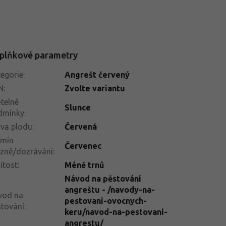
plňkové parametry
egorie
:
Angrešt červený
N
:
Zvolte variantu
telné
Slunce
dmínky
:
va plodu
:
Červená
rmín
Červenec
izně/dozrávání
:
itost
:
Méně trnů
Návod na pěstování
angreštu - /navody-na-
vod na
pestovani-ovocnych-
tování
:
keru/navod-na-pestovani-
angrestu/