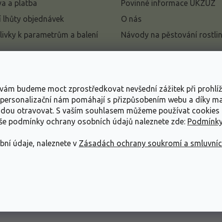
a a platba
Povinné informace UKZÚZ
 lhůty objednávek
O nás
livky k parametrům a balení
Návody na pěstování rostli
pení od kupní smlouvy
mace
s vám budeme moct zprostředkovat nevšední zážitek při prohlí
ace o ochraně osobních
, personalizační nám pomáhají s přizpůsobením webu a díky 
udou otravovat.
S vaším souhlasem můžeme používat cookies 
dní podmínky
aše podmínky ochrany osobních údajů naleznete zde:
Podmínky
bní údaje, naleznete v
Zásadách ochrany soukromí a smluvní
ráva vyhrazena.