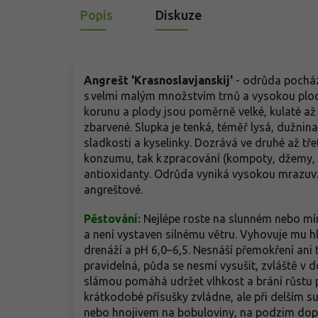
Popis
Diskuze
Angrešt 'Krasnoslavjanskij'
- odrůda pocháze
s velmi malým množstvím trnů a vysokou plod
korunu a plody jsou poměrně velké, kulaté až
zbarvené. Slupka je tenká, téměř lysá, dužni
sladkosti a kyselinky. Dozrává ve druhé až tř
konzumu, tak k zpracování (kompoty, džemy, š
antioxidanty. Odrůda vyniká vysokou mrazuvz
angreštové.
Pěstování:
Nejlépe roste na slunném nebo mír
a není vystaven silnému větru. Vyhovuje mu 
drenáží a pH 6,0–6,5. Nesnáší přemokření ani 
pravidelná, půda se nesmí vysušit, zvláště v
slámou pomáhá udržet vlhkost a brání růstu p
krátkodobé přísušky zvládne, ale při delším 
nebo hnojivem na bobuloviny, na podzim doplň