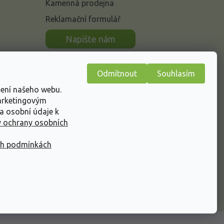
Kamenná prodejna
Reklamační formulář
n
Napište nám
Odmítnout
Souhlasím
žení našeho webu.
marketingovým
a osobní údaje k
 ochrany osobních
ch podmínkách
Vytvořil Shoptet