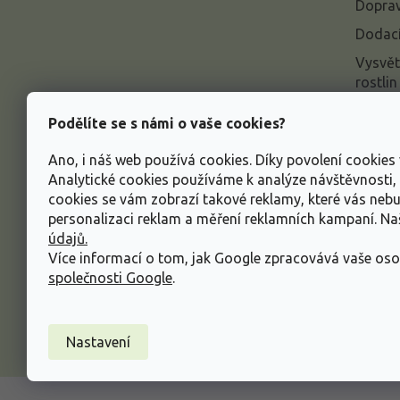
í
Doprav
Dodací
Vysvět
rostlin
Odstou
Podělíte se s námi o vaše cookies?
Rekla
Ano, i náš web používá cookies. Díky povolení cookie
Inform
Analytické cookies používáme k analýze návštěvnosti
údajů
cookies se vám zobrazí takové reklamy, které vás neb
Obcho
personalizaci reklam a měření reklamních kampaní. N
údajů.
Více informací o tom, jak Google zpracovává vaše oso
společnosti Google
.
Nastavení
Copyright 2026
Zahradnictví Spomyšl
. Všechna p