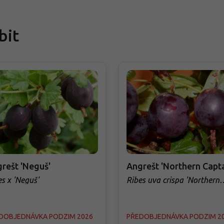
bit
rešt 'Neguš'
Angrešt 'Northern Capta
es x 'Neguš'
Ribes uva crispa 'Northern
Captain'
DOBJEDNÁVKA PODZIM 2026
PŘEDOBJEDNÁVKA PODZIM 2