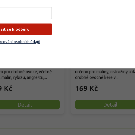
–35 %
obio Trumf pro drobné
Biomin - Hnojivo na mali
ásit se k odběru
ce
ostružiny
cování osobních údajů
dem
(
124 ks
)
Vyprodáno
dní granulované organické
Organicko‑minerální hnojivo Bio
vo pro drobné ovoce, včetně
určeno pro maliny, ostružiny a da
 malin, rybízu, angreštu,...
drobné ovocné keře v...
9 Kč
169 Kč
Detail
Detail