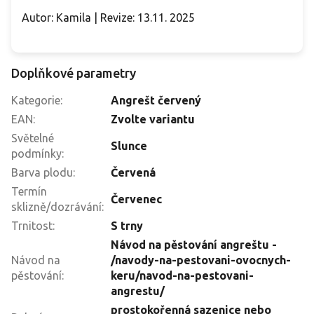
Autor: Kamila | Revize: 13.11. 2025
Doplňkové parametry
Kategorie
:
Angrešt červený
EAN
:
Zvolte variantu
Světelné
Slunce
podmínky
:
Barva plodu
:
Červená
Termín
Červenec
sklizně/dozrávání
:
Trnitost
:
S trny
Návod na pěstování angreštu -
Návod na
/navody-na-pestovani-ovocnych-
pěstování
:
keru/navod-na-pestovani-
angrestu/
prostokořenná sazenice nebo