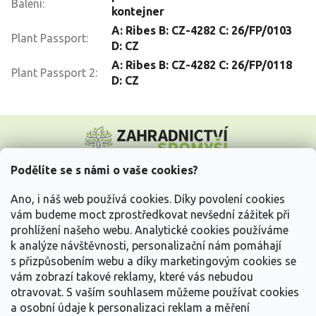
Balení
:
kontejner
A: Ribes B: CZ-4282 C: 26/FP/0103
Plant Passport
:
D: CZ
A: Ribes B: CZ-4282 C: 26/FP/0118
Plant Passport 2
:
D: CZ
Z
á
p
a
Podělíte se s námi o vaše cookies?
t
Vše o nákupu
í
Ano, i náš web používá cookies. Díky povolení cookies
vám budeme moct zprostředkovat nevšední zážitek při
prohlížení našeho webu. Analytické cookies používáme
Informace pro Vás
k analýze návštěvnosti, personalizační nám pomáhají
s přizpůsobením webu a díky marketingovým cookies se
Kontakujte nás
vám zobrazí takové reklamy, které vás nebudou
otravovat.
S vaším souhlasem můžeme používat cookies
a osobní údaje k personalizaci reklam a měření