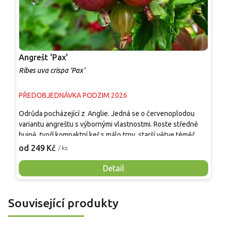
Angrešt 'Pax'
A
Ribes uva crispa 'Pax'
R
PŘEDOBJEDNÁVKA PODZIM 2026
P
Odrůda pocházející z Anglie. Jedná se o červenoplodou
O
variantu angreštu s výbornými vlastnostmi. Roste středně
a
bujně, tvoří kompaktní keř s málo trny, starší větve téměř
r
beztrnné. Plody velké až velmi velké, kulovité až mírně
m
od 249 Kč
o
/ ks
oválné, tmavě červené, sladkokyselé až mírně navinulé,
o
dozrávají v červenci. Vhodné k přímé konzumaci i zpracování,
v
Detail
obsahují vitamín C, pektiny a antioxidanty. Odolná mrazu a
z
americkému padlí, nenáročná na půdu.
O
c
Související produkty