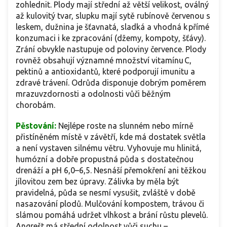
zohlednit. Plody mají střední až větší velikost, oválný
až kulovitý tvar, slupku mají sytě rubínově červenou s
leskem, dužnina je šťavnatá, sladká a vhodná k přímé
konzumaci i ke zpracování (džemy, kompoty, šťávy).
Zrání obvykle nastupuje od poloviny července. Plody
rovněž obsahují významné množství vitamínu C,
pektinů a antioxidantů, které podporují imunitu a
zdravé trávení. Odrůda disponuje dobrým poměrem
mrazuvzdornosti a odolnosti vůči běžným
chorobám.
Pěstování:
Nejlépe roste na slunném nebo mírně
přistíněném místě v závětří, kde má dostatek světla
a není vystaven silnému větru. Vyhovuje mu hlinitá,
humózní a dobře propustná půda s dostatečnou
drenáží a pH 6,0–6,5. Nesnáší přemokření ani těžkou
jílovitou zem bez úpravy. Zálivka by měla být
pravidelná, půda se nesmí vysušit, zvláště v době
nasazování plodů. Mulčování kompostem, trávou či
slámou pomáhá udržet vlhkost a brání růstu plevelů.
Angrešt má střední odolnost vůči suchu –