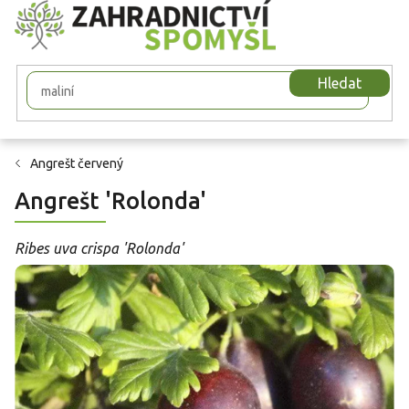
Přejít
na
obsah
Hledat
Angrešt červený
Angrešt 'Rolonda'
Ribes uva crispa 'Rolonda'