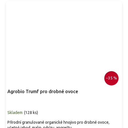
–35 %
Agrobio Trumf pro drobné ovoce
Skladem
(
128 ks
)
Přírodní granulované organické hnojivo pro drobné ovoce,
včetně jahod, malin, rybízu, angreštu,...