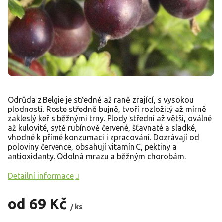
Odrůda z Belgie je středně až raně zrající, s vysokou
plodností. Roste středně bujně, tvoří rozložitý až mírně
zakleslý keř s běžnými trny. Plody střední až větší, oválné
až kulovité, sytě rubínově červené, šťavnaté a sladké,
vhodné k přímé konzumaci i zpracování. Dozrávají od
poloviny července, obsahují vitamín C, pektiny a
antioxidanty. Odolná mrazu a běžným chorobám.
Detailní informace
od
69 Kč
/ ks
Měrná