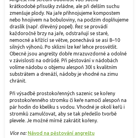
krátkodobé přísušky zvládne, ale při delším suchu
zmenšuje plody. Na jaře přihnojujeme kompostem
nebo hnojivem na bobuloviny, na podzim doplňujeme
draslík (např. dřevěný popel). Řez se provádí
každoročně brzy na jaře, odstraňují se staré,
nemocné a křížící se větve, ponechává se asi 8–10
silných výhonů. Po sklizni lze keř lehce prosvětlit.
Obecně jsou angrešty dobře mrazuvzdorné a odolné
v závislosti na odrůdě. Při pěstování v nádobách
volíme nádobu o objemu alespoň 30l s kvalitním
substrátem a drenáží, nádoby je vhodné na zimu
chránit.
Při výsadbě prostokořenných sazenic se kořeny
prostokořenného stromku či keře namočí alespoň na
pár hodin do kbelíku s vodou. Vhodné je okolí keřů i
stromků zamulčovat, aby se tak předešlo tvorbě
plevele. Je možné mírně zakrátit kořeny.
Více na:
Návod na pěstování angreštu