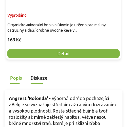
Vyprodáno
Organicko‑minerální hnojivo Biomin je určeno pro maliny,
ostružiny a další drobné ovocné keře v...
169 Kč
Detail
Popis
Diskuze
Angrešt 'Rolonda'
- výborná odrůda pocházející
z Belgie se vyznačuje středním až raným dozráváním
a vysokou plodností. Roste středně bujně a tvoří
rozložitý až mírně zakleslý habitus, větve nesou
běžné množství trnů, které je při sklizni třeba