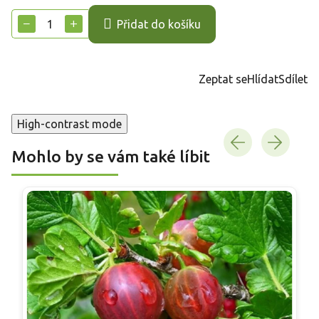
cena:
−
+
Přidat do košíku
Zeptat se
Hlídat
Sdílet
High-contrast mode
Mohlo by se vám také líbit