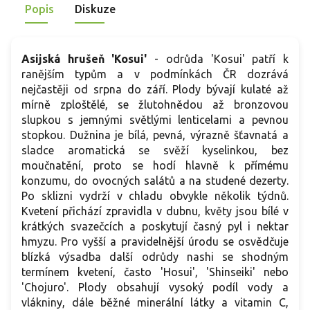
Popis
Diskuze
Asijská hrušeň 'Kosui'
- odrůda 'Kosui' patří k
ranějším typům a v podmínkách ČR dozrává
nejčastěji od srpna do září. Plody bývají kulaté až
mírně zploštělé, se žlutohnědou až bronzovou
slupkou s jemnými světlými lenticelami a pevnou
stopkou. Dužnina je bílá, pevná, výrazně šťavnatá a
sladce aromatická se svěží kyselinkou, bez
moučnatění, proto se hodí hlavně k přímému
konzumu, do ovocných salátů a na studené dezerty.
Po sklizni vydrží v chladu obvykle několik týdnů.
Kvetení přichází zpravidla v dubnu, květy jsou bílé v
krátkých svazečcích a poskytují časný pyl i nektar
hmyzu. Pro vyšší a pravidelnější úrodu se osvědčuje
blízká výsadba další odrůdy nashi se shodným
termínem kvetení, často 'Hosui', 'Shinseiki' nebo
'Chojuro'. Plody obsahují vysoký podíl vody a
vlákniny, dále běžné minerální látky a vitamin C,