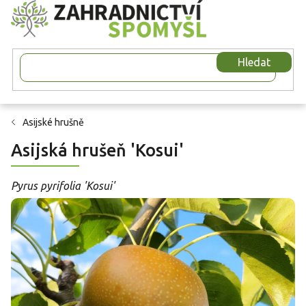
Přejít
na
obsah
Hledat
Asijské hrušně
Asijská hrušeň 'Kosui'
Pyrus pyrifolia 'Kosui'