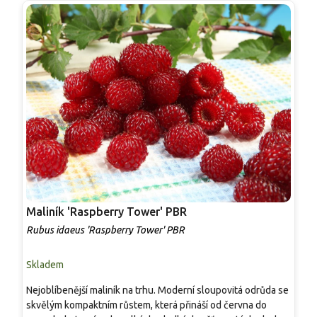
Maliník 'Raspberry Tower' PBR
P
'
Rubus idaeus 'Raspberry Tower' PBR
C
Skladem
S
Nejoblíbenější maliník na trhu. Moderní sloupovitá odrůda se
M
skvělým kompaktním růstem, která přináší od června do
A