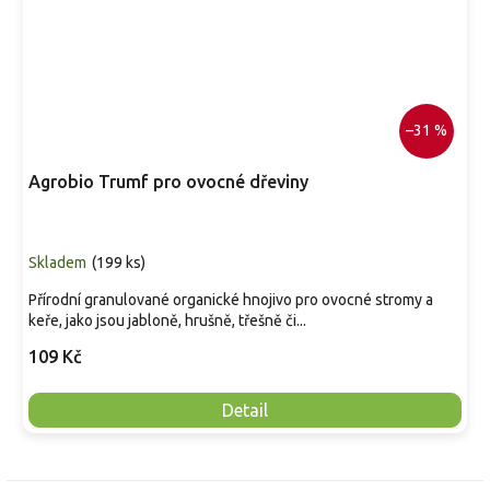
–31 %
Agrobio Trumf pro ovocné dřeviny
Skladem
(
199 ks
)
Přírodní granulované organické hnojivo pro ovocné stromy a
keře, jako jsou jabloně, hrušně, třešně či...
109 Kč
Detail