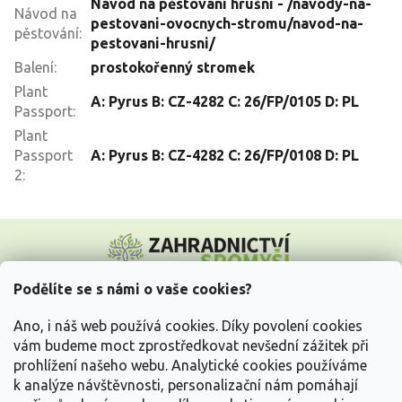
Návod na pěstování hrušní - /navody-na-
Návod na
pestovani-ovocnych-stromu/navod-na-
pěstování
:
pestovani-hrusni/
Balení
:
prostokořenný stromek
Plant
A: Pyrus B: CZ-4282 C: 26/FP/0105 D: PL
Passport
:
Plant
Passport
A: Pyrus B: CZ-4282 C: 26/FP/0108 D: PL
2
:
Z
á
p
a
Podělíte se s námi o vaše cookies?
t
Vše o nákupu
í
Ano, i náš web používá cookies. Díky povolení cookies
vám budeme moct zprostředkovat nevšední zážitek při
prohlížení našeho webu. Analytické cookies používáme
Informace pro Vás
k analýze návštěvnosti, personalizační nám pomáhají