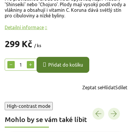
'Shinseiki' nebo 'Chojuro'. Plody mají vysoký podíl vody a
vlákniny a obsahují i vitamin C. Koruna dává světlý stín
pro cibuloviny a nízké byliny.
Detailní informace
299 Kč
/ ks
Měrná
cena:
−
+
Přidat do košíku
Zeptat se
Hlídat
Sdílet
High-contrast mode
Mohlo by se vám také líbit