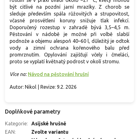
být citlivé na pozdní jarní mrazíky. Z chorob se
sleduje především spála růžovitých a strupovitost,
včasné prosvětlení koruny snižuje tlak infekcí.
Doporučený rozestup v zahradě bývá 3,5–4,5 m.
Pěstování v nádobě je možné při volbě slabší
podnože a objemu alespoň 40–60 l, důležitý je odtok
vody a zimní ochrana kořenového balu před
promrznutím. Opylování zajišťují včely i čmeláci,
proto se vyplatí květnatý podrost v okolí stromu.
Více na:
Návod na pěstování hrušní
Autor: Nikol | Revize: 9.2. 2026
Doplňkové parametry
Kategorie
:
Asijské hrušně
EAN
:
Zvolte variantu