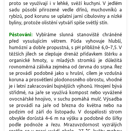
proto se využívají i v lehké, svěží kuchyni. V jedlém
sadu působí přirozeně vedle dřínů, muchovníků a
rybízů, pod korunu se uplatní jarní cibuloviny a nízké
byliny, protože olistění vytváří spíše světlý stín.
Pěstování:
Vybíráme slunná stanoviště chráněné
před vysušujícím větrem. Půda vyhovuje hlubší,
humózní a dobře propustná, s pH přibližně 6,0–7,5. V
těžších jílech se zlepšuje drenáž přídavkem štěrku a
organické hmoty, u mladých stromků je důležitá
rovnoměrná zálivka zejména od června do srpna. Řez
se provádí podobně jako u hrušní, cílem je vzdušná
koruna a prosvětlení plodonosného obrostu, vhodné
je i letní zakracování bujnějších výhonů. Hnojení bývá
střídmé, na jaře se využívá kompost nebo vyvážené
ovocnářské hnojivo, v suchu pomáhá mulč. Výsadba
se provádí na jaře od března do května nebo na
podzim od září do listopadu. V dospělosti strom
obvykle dorůstá 4–6 m na výšku a podobně do šířky
podle podnože a řezu. Mrazuvzdornost vyzrálých
rostlin se v praxi uvádí okolo −27 °C, květy mohou