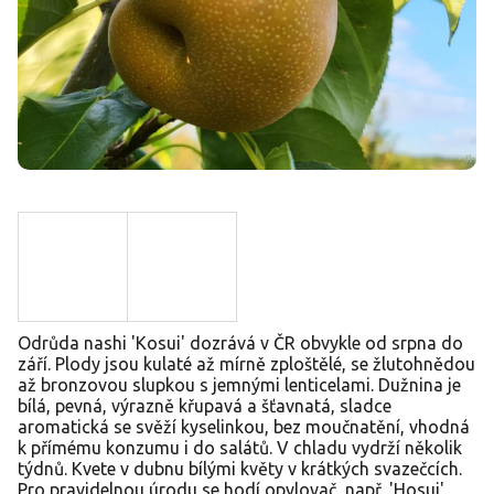
Odrůda nashi 'Kosui' dozrává v ČR obvykle od srpna do
září. Plody jsou kulaté až mírně zploštělé, se žlutohnědou
až bronzovou slupkou s jemnými lenticelami. Dužnina je
bílá, pevná, výrazně křupavá a šťavnatá, sladce
aromatická se svěží kyselinkou, bez moučnatění, vhodná
k přímému konzumu i do salátů. V chladu vydrží několik
týdnů. Kvete v dubnu bílými květy v krátkých svazečcích.
Pro pravidelnou úrodu se hodí opylovač, např. 'Hosui',