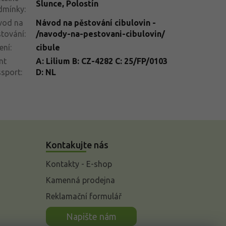
Slunce
,
Polostín
dmínky
:
vod na
Návod na pěstování cibulovin -
tování
:
/navody-na-pestovani-cibulovin/
ení
:
cibule
nt
A: Lilium B: CZ-4282 C: 25/FP/0103
ssport
:
D: NL
Kontakujte nás
Kontakty - E-shop
Kamenná prodejna
Reklamační formulář
n
Napište nám