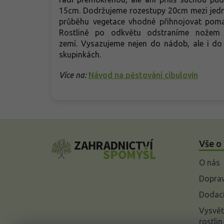
15cm. Dodržujeme rozestupy 20cm mezi jednotl
průběhu vegetace vhodné přihnojovat pomal
Rostlině po odkvětu odstraníme nožem 
zemí. Vysazujeme nejen do nádob, ale i do 
skupinkách.
Více na:
Návod na pěstování cibulovin
Z
á
Vše o
p
a
O nás
t
í
Doprav
Dodací
Vysvět
rostlin