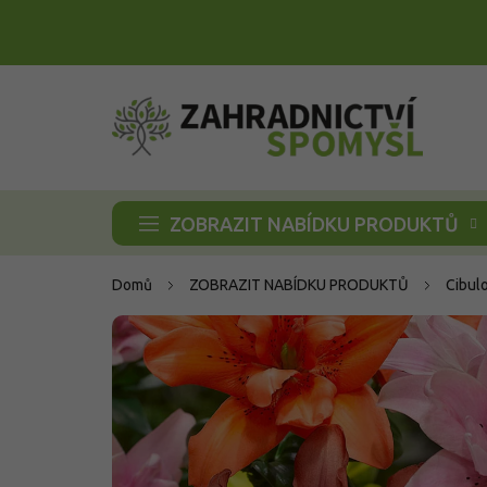
Přejít
na
obsah
ZOBRAZIT NABÍDKU PRODUKTŮ
Domů
ZOBRAZIT NABÍDKU PRODUKTŮ
Cibul