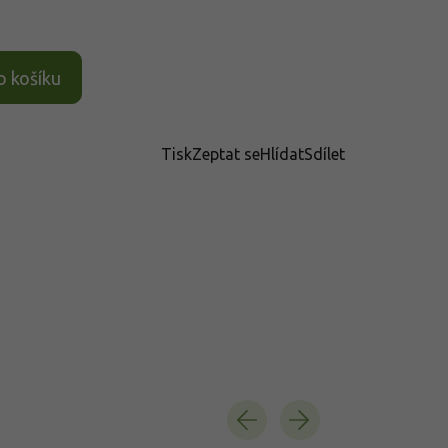
o košíku
Tisk
Zeptat se
Hlídat
Sdílet