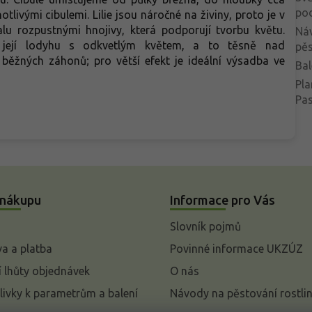
po
ivými cibulemi. Lilie jsou náročné na živiny, proto je v
u rozpustnými hnojivy, která podporují tvorbu květu.
Ná
její lodyhu s odkvetlým květem, a to těsně nad
pěs
běžných záhonů; pro větší efekt je ideální výsadba ve
Bal
Pla
Pa
 nákupu
Informace pro Vás
Slovník pojmů
a a platba
Povinné informace UKZÚZ
 lhůty objednávek
O nás
livky k parametrům a balení
Návody na pěstování rostli