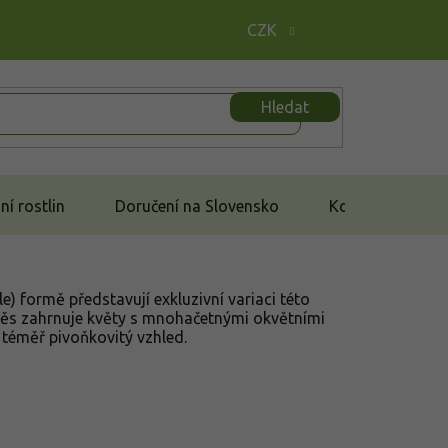
CZK
Hledat
í rostlin
Doručení na Slovensko
Kontakt
le) formě představují exkluzivní variaci této
Směs zahrnuje květy s mnohačetnými okvětními
, téměř pivoňkovitý vzhled.