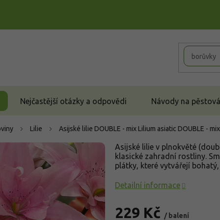
Nejčastější otázky a odpovědi
Návody na pěstován
oviny
Lilie
Asijské lilie DOUBLE - mix
Lilium asiatic DOUBLE - mix
Asijské lilie v plnokvěté (doub
klasické zahradní rostliny. 
plátky, které vytvářejí bohatý
Detailní informace
229 Kč
/ balení