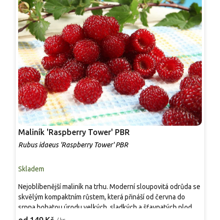
Maliník 'Raspberry Tower' PBR
P
'
Rubus idaeus 'Raspberry Tower' PBR
C
Skladem
S
Nejoblíbenější maliník na trhu. Moderní sloupovitá odrůda se
M
skvělým kompaktním růstem, která přináší od června do
A
srpna bohatou úrodu velkých, sladkých a šťavnatých plodů.
v
Pevné vzpřímené výhony tvoří elegantní habitus bez
j
/ ks