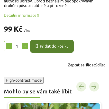
nutnosti údržby. Oproti běžnějším půdopokryvným
druhům působí subtilně a přirozeně.
Detailní informace
99 Kč
/ ks
Měrná
cena:
−
+
Přidat do košíku
Zeptat se
Hlídat
Sdílet
High-contrast mode
Mohlo by se vám také líbit