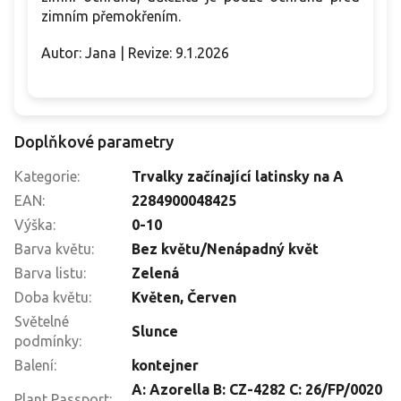
zimním přemokřením.
Autor: Jana | Revize: 9.1.2026
Doplňkové parametry
Kategorie
:
Trvalky začínající latinsky na A
EAN
:
2284900048425
Výška
:
0-10
Barva květu
:
Bez květu/Nenápadný květ
Barva listu
:
Zelená
Doba květu
:
Květen
,
Červen
Světelné
Slunce
podmínky
:
Balení
:
kontejner
A: Azorella B: CZ-4282 C: 26/FP/0020
Plant Passport
: