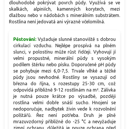
dlouhodobě pokrývat povrch půdy. Využívá se ve
skalkách, alpiniích, kamenných korytech, mezi
dlažbou nebo v nádobách s minerálním substrátem.
Rostlina není jedovatá ani výrazně včelomilná.
Pěstování:
Vyžaduje slunné stanoviště s dobrou
cirkulací vzduchu. Nejlépe prospívá na plném
slunci, v polostínu může růst řidčeji. Vyhovují jí
velmi propustné, minerální půdy s vysokým
podílem štěrku nebo písku. Doporučené pH půdy
se pohybuje mezi 6,0-7,5. Trvale vlhké a těžké
půdy jsou nevhodné. Rostliny se vysazují od
března do října, s rozestupy 25-30 cm, což
odpovídá přibližně 9-12 rostlinám na m². Zálivka
je nutná pouze krátce po výsadbě, později
rostlina velmi dobře snáší sucho. Hnojení se
nedoporučuje, nadbytek živin vede k rozvolnění
polštářů. Řez není potřeba. Druh je plně
mrazuvzdorný přibližně do -25 °C a nevyžaduje
zimní ochranu, důležitá je pouze ochrana před