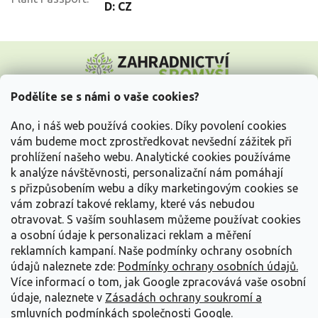
D: CZ
Z
á
p
a
Podělíte se s námi o vaše cookies?
t
Vše o nákupu
í
Ano, i náš web používá cookies. Díky povolení cookies
vám budeme moct zprostředkovat nevšední zážitek při
prohlížení našeho webu. Analytické cookies používáme
Informace pro Vás
k analýze návštěvnosti, personalizační nám pomáhají
s přizpůsobením webu a díky marketingovým cookies se
Kontakujte nás
vám zobrazí takové reklamy, které vás nebudou
otravovat.
S vaším souhlasem můžeme používat cookies
a osobní údaje k personalizaci reklam a měření
reklamních kampaní. Naše podmínky ochrany osobních
údajů naleznete zde:
Podmínky ochrany osobních údajů.
Více informací o tom, jak Google zpracovává vaše osobní
údaje, naleznete v
Zásadách ochrany soukromí a
smluvních podmínkách společnosti Google
.