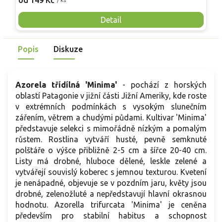
od 149 Kč
o
nutnosti opory, ideální pro nádoby, balkony i malé zahrady.
n
Mrazuvzdornost do −25 °C a spolehlivá vitalita z něj dělají
V
Detail
skvělou volbu pro každého pěstitele.
Popis
Diskuze
Azorela třídílná 'Minima'
-
pochází z horských
oblastí Patagonie v jižní části Jižní Ameriky, kde roste
v extrémních podmínkách s vysokým slunečním
zářením, větrem a chudými půdami. Kultivar 'Minima'
představuje selekci s mimořádně nízkým a pomalým
růstem. Rostlina vytváří husté, pevně semknuté
polštáře o výšce přibližně 2-5 cm a šířce 20-40 cm.
Listy má drobné, hluboce dělené, leskle zelené a
vytvářejí souvislý koberec s jemnou texturou. Kvetení
je nenápadné, objevuje se v pozdním jaru, květy jsou
drobné, zelenožluté a nepředstavují hlavní okrasnou
hodnotu. Azorella trifurcata 'Minima' je ceněna
především pro stabilní habitus a schopnost