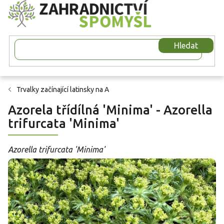
Přejít
na
obsah
Hledat
Trvalky začínající latinsky na A
Azorela třídílná 'Minima' - Azorella
trifurcata 'Minima'
Azorella trifurcata 'Minima'