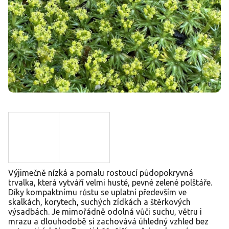
Výjimečně nízká a pomalu rostoucí půdopokryvná
trvalka, která vytváří velmi husté, pevné zelené polštáře.
Díky kompaktnímu růstu se uplatní především ve
skalkách, korytech, suchých zídkách a štěrkových
výsadbách. Je mimořádně odolná vůči suchu, větru i
mrazu a dlouhodobě si zachovává úhledný vzhled bez