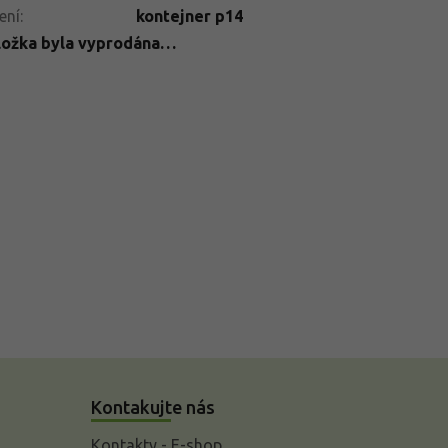
ení
:
kontejner p14
ložka byla vyprodána…
Kontakujte nás
Kontakty - E-shop