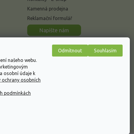
Kamenná prodejna
Reklamační formulář
n
Napište nám
Odmítnout
Souhlasím
žení našeho webu.
marketingovým
a osobní údaje k
 ochrany osobních
ch podmínkách