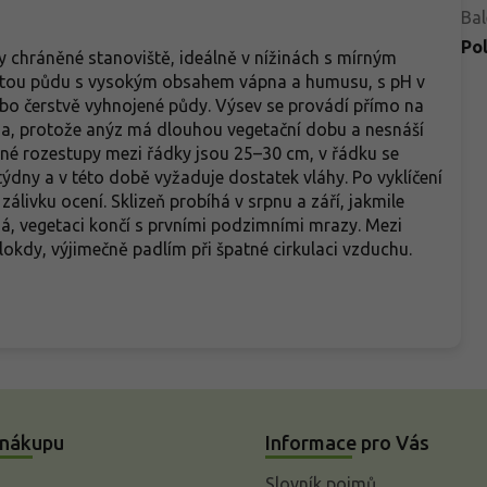
Bal
Po
y chráněné stanoviště, ideálně v nížinách s mírným
ísčitou půdu s vysokým obsahem vápna a humusu, s pH v
bo čerstvě vyhnojené půdy. Výsev se provádí přímo na
a, protože anýz má dlouhou vegetační dobu a nesnáší
né rozestupy mezi řádky jsou 25–30 cm, v řádku se
 týdny a v této době vyžaduje dostatek vláhy. Po vyklíčení
 zálivku ocení. Sklizeň probíhá v srpnu a září, jakmile
á, vegetaci končí s prvními podzimními mrazy. Mezi
okdy, výjimečně padlím při špatné cirkulaci vzduchu.
 nákupu
Informace pro Vás
Slovník pojmů