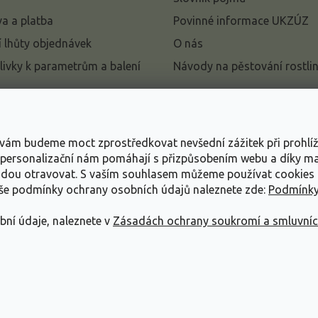
a a platba
Povinné informace UKZÚZ
 lhůty objednávek
O nás
livky k parametrům a balení
Návody na pěstování rostli
pení od kupní smlouvy
mace
s vám budeme moct zprostředkovat nevšední zážitek při prohlí
ace o ochraně osobních
, personalizační nám pomáhají s přizpůsobením webu a díky 
udou otravovat.
S vaším souhlasem můžeme používat cookies 
dní podmínky
aše podmínky ochrany osobních údajů naleznete zde:
Podmínky
bní údaje, naleznete v
Zásadách ochrany soukromí a smluvní