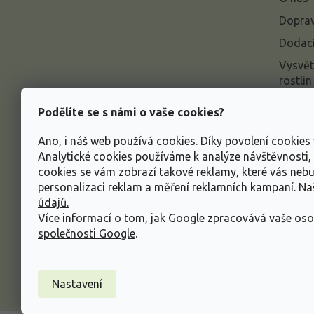
t
í
Doprav
Dodací
Vysvět
rostlin
Odstou
Podělíte se s námi o vaše cookies?
Rekla
Ano, i náš web používá cookies. Díky povolení cookie
Inform
Analytické cookies používáme k analýze návštěvnosti
údajů
cookies se vám zobrazí takové reklamy, které vás neb
Obcho
personalizaci reklam a měření reklamních kampaní. N
údajů.
Více informací o tom, jak Google zpracovává vaše oso
společnosti Google
.
Nastavení