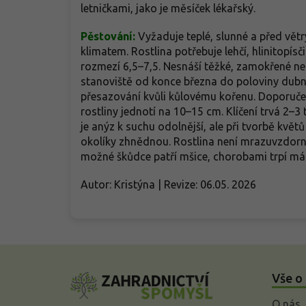
letničkami, jako je měsíček lékařský.
Pěstování:
Vyžaduje teplé, slunné a před větr
klimatem. Rostlina potřebuje lehčí, hlinitop
rozmezí 6,5–7,5. Nesnáší těžké, zamokřené ne
stanoviště od konce března do poloviny dubn
přesazování kvůli kůlovému kořenu. Doporuče
rostliny jednotí na 10–15 cm. Klíčení trvá 2–3
je anýz k suchu odolnější, ale při tvorbě květů
okolíky zhnědnou. Rostlina není mrazuvzdorn
možné škůdce patří mšice, chorobami trpí mál
Autor: Kristýna | Revize: 06.05. 2026
Z
á
Vše o
p
a
O nás