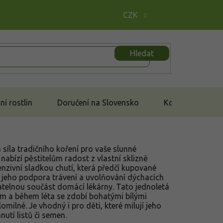
CZK
Hledat
í rostlin
Doručení na Slovensko
Kontakt
síla tradičního koření pro vaše slunné
nabízí pěstitelům radost z vlastní sklizně
enzivní sladkou chutí, která předčí kupované
e jeho podpora trávení a uvolňování dýchacích
datelnou součást domácí lékárny. Tato jednoletá
m a během léta se zdobí bohatými bílými
omilné. Je vhodný i pro děti, které milují jeho
utí listů či semen.