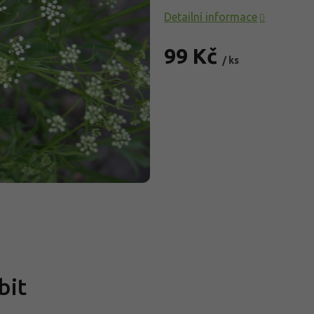
Detailní informace
99 Kč
/ ks
Měrná
cena:
bit