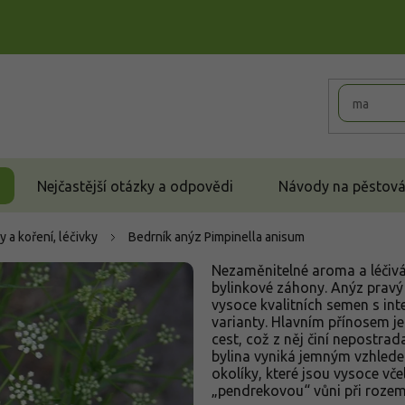
Nejčastější otázky a odpovědi
Návody na pěstován
y a koření, léčivky
Bedrník anýz
Pimpinella anisum
Nezaměnitelné aroma a léčivá 
bylinkové záhony. Anýz pravý 
vysoce kvalitních semen s int
varianty. Hlavním přínosem j
cest, což z něj činí nepostra
bylina vyniká jemným vzhlede
okolíky, které jsou vysoce včel
„pendrekovou“ vůni při rozemn