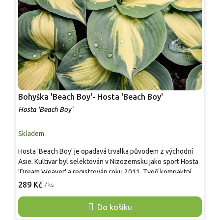
Bohyška 'Beach Boy'- Hosta 'Beach Boy'
B
Hosta 'Beach Boy'
H
Skladem
S
Hosta 'Beach Boy' je opadavá trvalka původem z východní
H
Asie. Kultivar byl selektován v Nizozemsku jako sport Hosta
d
'Dream Weaver' a registrován roku 2011. Tvoří kompaktní trs
4
asi 40–50 cm vysoký a 70–90 cm široký. Listy jsou široce
s
289 Kč
2
/ ks
srdčité, velmi silné, výrazně žilkované, se žlutozeleným až
z
krémovým středem a modrozeleným lemem. Od června do
l
Do košíku
září nese stvoly 60–70 cm s bílými, nálevkovitými květy,
s