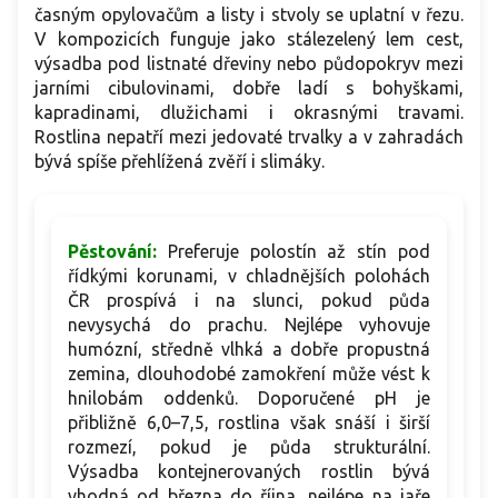
časným opylovačům a listy i stvoly se uplatní v řezu.
V kompozicích funguje jako stálezelený lem cest,
výsadba pod listnaté dřeviny nebo půdopokryv mezi
jarními cibulovinami, dobře ladí s bohyškami,
kapradinami, dlužichami i okrasnými travami.
Rostlina nepatří mezi jedovaté trvalky a v zahradách
bývá spíše přehlížená zvěří i slimáky.
Pěstování:
Preferuje polostín až stín pod
řídkými korunami, v chladnějších polohách
ČR prospívá i na slunci, pokud půda
nevysychá do prachu. Nejlépe vyhovuje
humózní, středně vlhká a dobře propustná
zemina, dlouhodobé zamokření může vést k
hnilobám oddenků. Doporučené pH je
přibližně 6,0–7,5, rostlina však snáší i širší
rozmezí, pokud je půda strukturální.
Výsadba kontejnerovaných rostlin bývá
vhodná od března do října, nejlépe na jaře