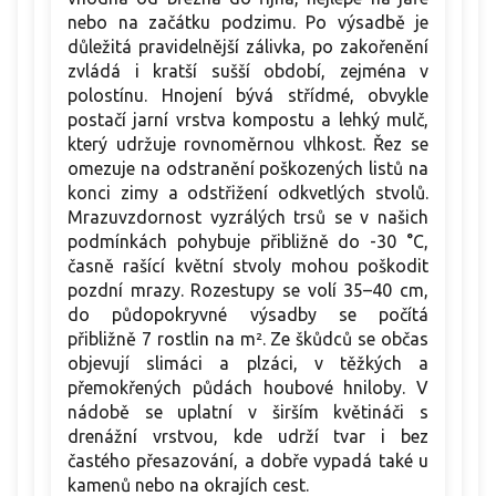
nebo na začátku podzimu. Po výsadbě je
důležitá pravidelnější zálivka, po zakořenění
zvládá i kratší sušší období, zejména v
polostínu. Hnojení bývá střídmé, obvykle
postačí jarní vrstva kompostu a lehký mulč,
který udržuje rovnoměrnou vlhkost. Řez se
omezuje na odstranění poškozených listů na
konci zimy a odstřižení odkvetlých stvolů.
Mrazuvzdornost vyzrálých trsů se v našich
podmínkách pohybuje přibližně do -30 °C,
časně rašící květní stvoly mohou poškodit
pozdní mrazy. Rozestupy se volí 35–40 cm,
do půdopokryvné výsadby se počítá
přibližně 7 rostlin na m². Ze škůdců se občas
objevují slimáci a plzáci, v těžkých a
přemokřených půdách houbové hniloby. V
nádobě se uplatní v širším květináči s
drenážní vrstvou, kde udrží tvar i bez
častého přesazování, a dobře vypadá také u
kamenů nebo na okrajích cest.