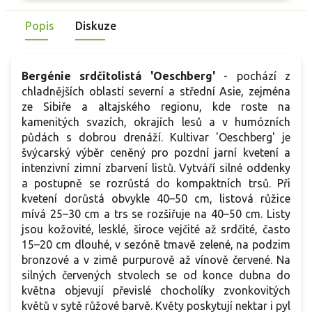
navštěvovanými opylovači. Bez trnů, obvykle nejedovatá pro
b
lidi, po požití může dráždit domácí zvířata. Vhodná do
n
Popis
Diskuze
podrostu dřevin i do nádob, ladí s kapradinami a dlužichami.
Bergénie srdčitolistá 'Oeschberg'
- pochází z
chladnějších oblastí severní a střední Asie, zejména
ze Sibiře a altajského regionu, kde roste na
kamenitých svazích, okrajích lesů a v humózních
půdách s dobrou drenáží. Kultivar 'Oeschberg' je
švýcarský výběr ceněný pro pozdní jarní kvetení a
intenzivní zimní zbarvení listů. Vytváří silné oddenky
a postupně se rozrůstá do kompaktních trsů. Při
kvetení dorůstá obvykle 40–50 cm, listová růžice
mívá 25–30 cm a trs se rozšiřuje na 40–50 cm. Listy
jsou kožovité, lesklé, široce vejčité až srdčité, často
15–20 cm dlouhé, v sezóně tmavě zelené, na podzim
bronzové a v zimě purpurově až vínově červené. Na
silných červených stvolech se od konce dubna do
května objevují převislé chocholíky zvonkovitých
květů v sytě růžové barvě. Květy poskytují nektar i pyl