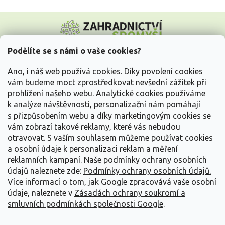
Z
á
p
a
Podělíte se s námi o vaše cookies?
t
Vše o nákupu
í
Ano, i náš web používá cookies. Díky povolení cookies
vám budeme moct zprostředkovat nevšední zážitek při
prohlížení našeho webu. Analytické cookies používáme
Informace pro Vás
k analýze návštěvnosti, personalizační nám pomáhají
s přizpůsobením webu a díky marketingovým cookies se
Kontakujte nás
vám zobrazí takové reklamy, které vás nebudou
otravovat.
S vaším souhlasem můžeme používat cookies
a osobní údaje k personalizaci reklam a měření
reklamních kampaní. Naše podmínky ochrany osobních
údajů naleznete zde:
Podmínky ochrany osobních údajů.
Více informací o tom, jak Google zpracovává vaše osobní
údaje, naleznete v
Zásadách ochrany soukromí a
smluvních podmínkách společnosti Google
.