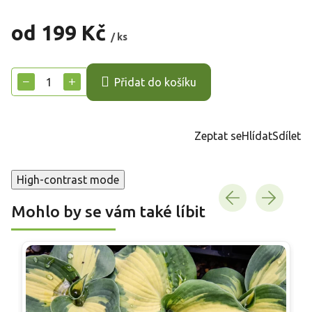
od
199 Kč
/ ks
Měrná
cena:
−
+
Přidat do košíku
Zeptat se
Hlídat
Sdílet
High-contrast mode
Mohlo by se vám také líbit