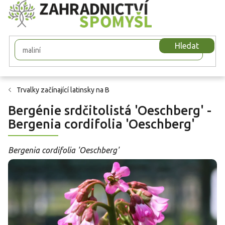
Přejít
na
obsah
Hledat
Trvalky začínající latinsky na B
Bergénie srdčitolistá 'Oeschberg' -
Bergenia cordifolia 'Oeschberg'
Bergenia cordifolia 'Oeschberg'