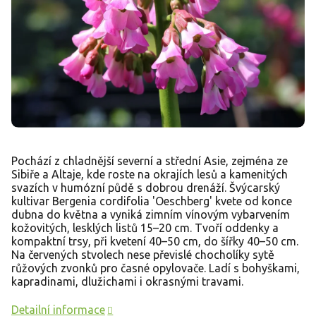
Pochází z chladnější severní a střední Asie, zejména ze
Sibiře a Altaje, kde roste na okrajích lesů a kamenitých
svazích v humózní půdě s dobrou drenáží. Švýcarský
kultivar Bergenia cordifolia 'Oeschberg' kvete od konce
dubna do května a vyniká zimním vínovým vybarvením
kožovitých, lesklých listů 15–20 cm. Tvoří oddenky a
kompaktní trsy, při kvetení 40–50 cm, do šířky 40–50 cm.
Na červených stvolech nese převislé chocholíky sytě
růžových zvonků pro časné opylovače. Ladí s bohyškami,
kapradinami, dlužichami i okrasnými travami.
Detailní informace