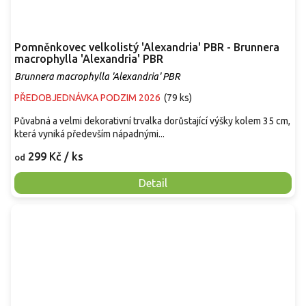
Pomněnkovec velkolistý 'Alexandria' PBR - Brunnera
macrophylla 'Alexandria' PBR
Brunnera macrophylla 'Alexandria' PBR
PŘEDOBJEDNÁVKA PODZIM 2026
(
79 ks
)
Půvabná a velmi dekorativní trvalka dorůstající výšky kolem 35 cm,
která vyniká především nápadnými...
299 Kč
/ ks
od
Detail