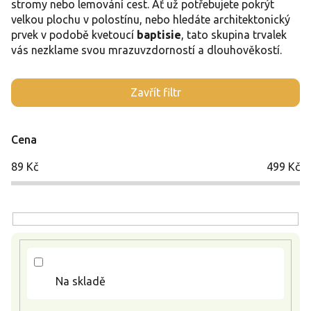
stromy nebo lemování cest. Ať už potřebujete pokrýt
velkou plochu v polostínu, nebo hledáte architektonický
prvek v podobě kvetoucí
baptisie
, tato skupina trvalek
vás nezklame svou mrazuvzdorností a dlouhověkostí.
V
Zavřít filtr
ý
p
i
Cena
s
p
89
Kč
499
Kč
r
o
d
u
k
t
ů
Na skladě