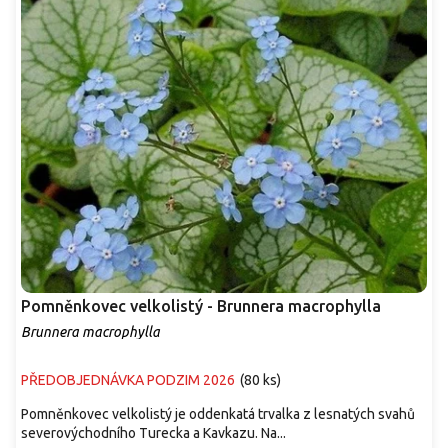
Pomněnkovec velkolistý - Brunnera macrophylla
Brunnera macrophylla
PŘEDOBJEDNÁVKA PODZIM 2026
(
80 ks
)
Pomněnkovec velkolistý je oddenkatá trvalka z lesnatých svahů
severovýchodního Turecka a Kavkazu. Na...