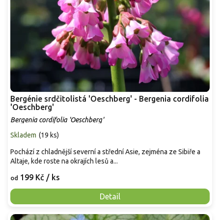
Bergénie srdčitolistá 'Oeschberg' - Bergenia cordifolia
'Oeschberg'
Bergenia cordifolia 'Oeschberg'
Skladem
(
19 ks
)
Pochází z chladnější severní a střední Asie, zejména ze Sibiře a
Altaje, kde roste na okrajích lesů a...
199 Kč
/ ks
od
Detail