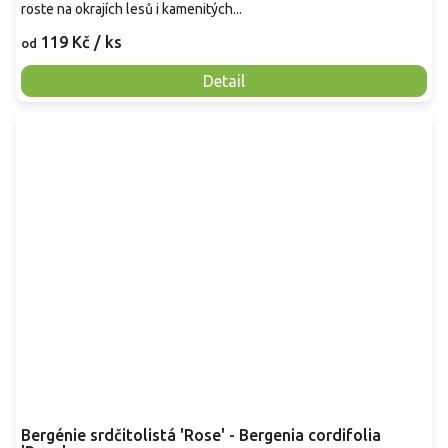
roste na okrajích lesů i kamenitých...
119 Kč
/ ks
od
Detail
Bergénie srdčitolistá 'Rose' - Bergenia cordifolia