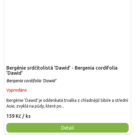
Bergénie srdčitolistá 'Dawid' - Bergenia cordifolia
'Dawid'
Bergenia cordifolia 'Dawid'
Vyprodáno
Bergénie ‘Dawid’ je oddenkatá trvalka z chladnější Sibiře a střední
Asie, zvyklá na půdy, které po...
159 Kč
/ ks
Detail