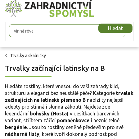
Přejít
na
obsah
Hledat
Trvalky a skalničky
Trvalky začínající latinsky na B
Hledáte rostliny, které vnesou do vaší zahrady klid,
strukturu a eleganci bez neustálé péče? Kategorie
trvalek
začínajících na latinské písmeno B
nabízí ty nejlepší
adepty pro stinná i slunná zákoutí. Najdete zde
legendární
bohyšky (Hosta)
v desítkách barevných
variant, stříbrem zářící
pomněnkovce
i nezničitelné
bergénie
. Jsou to rostliny ceněné především pro své
nádherné listy
, které tvoří dokonalý podrost pod