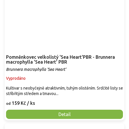
Pomněnkovec velkolistý 'Sea Heart'PBR - Brunnera
macrophylla 'Sea Heart' PBR
Brunnera macrophylla 'Sea Heart'
Vyprodáno
Kultivar s neobyčejně atraktivním, tuhým olistěním. Srdčité listy se
stříbřitým středem a tmavou...
159 Kč
/ ks
od
Detail