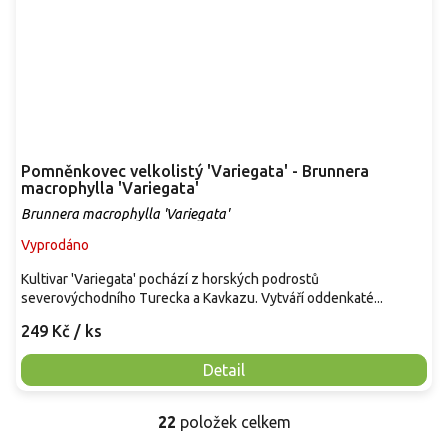
Pomněnkovec velkolistý 'Variegata' - Brunnera
macrophylla 'Variegata'
Brunnera macrophylla 'Variegata'
Vyprodáno
Kultivar 'Variegata' pochází z horských podrostů
severovýchodního Turecka a Kavkazu. Vytváří oddenkaté...
249 Kč
/ ks
Detail
22
položek celkem
O