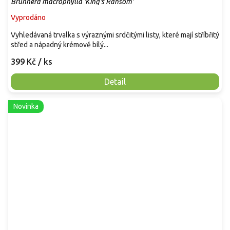
Brunnera macrophylla 'King's Ransom'
Vyprodáno
Vyhledávaná trvalka s výraznými srdčitými listy, které mají stříbřitý
střed a nápadný krémově bílý...
399 Kč
/ ks
Detail
Novinka