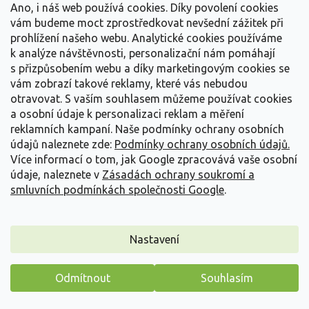
Ano, i náš web používá cookies. Díky povolení cookies
zvlněná
'Shadowland® Wheee'
nebo úzkolistá
vám budeme moct zprostředkovat nevšední zážitek při
'Silly String'
.
prohlížení našeho webu. Analytické cookies používáme
Pomněnkovce (Brunnera) – stříbrný jas:
Kultivary
k analýze návštěvnosti, personalizační nám pomáhají
jako
'Looking Glass'
,
'Alexander's Great'
nebo
s přizpůsobením webu a díky marketingovým cookies se
'Silver Heart'
doslova rozzáří stín svými
vám zobrazí takové reklamy, které vás nebudou
metalickými listy, které doplňují drobné blankytně
otravovat.
S vaším souhlasem můžeme používat cookies
modré kvítky.
a osobní údaje k personalizaci reklam a měření
Baptisie (Baptisia) – modrý unikát:
Tato odolná
reklamních kampaní. Naše podmínky ochrany osobních
trvalka (např.
'Indigo Skies'
nebo
'Bright Blue'
)
údajů naleznete zde:
Podmínky ochrany osobních údajů.
připomíná vlčí bob, ale je mnohem dlouhověkovější
Více informací o tom, jak Google zpracovává vaše osobní
a lépe snáší sucho.
údaje, naleznete v
Zásadách ochrany soukromí a
Bergénie (Bergenia) – nezničitelná klasika:
smluvních podmínkách společnosti Google
.
Stálezelená
B. cordifolia
a její kultivary jako
'Angel
Kiss'
nebo
'Oeschberg'
jsou ceněny pro časné jarní
květy a listy, které se na podzim barví do vínových
tónů.
Nastavení
🐌 TIP PRO PĚSTITELE BOHYŠEK
Odmítnout
Souhlasím
Největším nepřítelem bohyšek jsou slimáci. Pokud s
Máme pro vás malý dárek