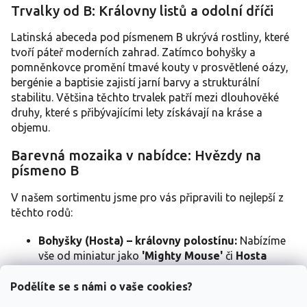
v
Trvalky od B: Královny listů a odolní dříči
l
á
Latinská abeceda pod písmenem B ukrývá rostliny, které
d
a
tvoří páteř moderních zahrad. Zatímco bohyšky a
c
pomněnkovce promění tmavé kouty v prosvětlené oázy,
í
bergénie a baptisie zajistí jarní barvy a strukturální
p
stabilitu. Většina těchto trvalek patří mezi dlouhověké
r
druhy, které s přibývajícími lety získávají na kráse a
v
objemu.
k
y
Barevná mozaika v nabídce: Hvězdy na
v
ý
písmeno B
p
i
V našem sortimentu jsme pro vás připravili to nejlepší z
s
těchto rodů:
u
Bohyšky (Hosta) – královny polostínu:
Nabízíme
vše od miniatur jako
'Mighty Mouse'
či
Hosta
minor
, přes střední klasiku
'So Sweet'
a
'June'
, až
po giganty jako
'Sum and Substance'
nebo
Podělíte se s námi o vaše cookies?
'Liberty'
. Milovníky neobvyklých tvarů nadchne