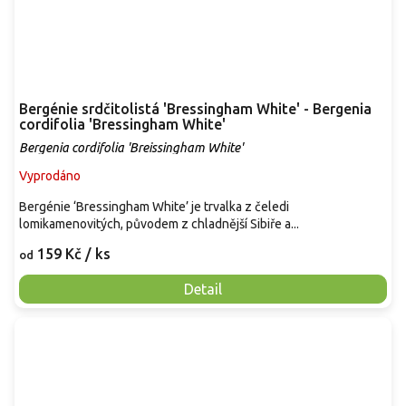
Bergénie srdčitolistá 'Bressingham White' - Bergenia
cordifolia 'Bressingham White'
Bergenia cordifolia 'Breissingham White'
Vyprodáno
Bergénie ‘Bressingham White’ je trvalka z čeledi
lomikamenovitých, původem z chladnější Sibiře a...
159 Kč
/ ks
od
Detail