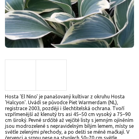
Hosta 'El Nino' je panašovaný kultivar z okruhu Hosta
'Halcyon'. Uvádí se původce Piet Warmerdam (NL),
registrace 2003, později i šlechtitelská ochrana. Tvoří
vzpřímenější až klenutý trs asi 45–50 cm vysoký a 75–90
cm široký. Pevné srdčité až vejčité listy s jemným ojíněním
jsou modrozelené s nepravidelným bílým lemem, místy se
světle zelenými přechody, a po dešti se méně mačkají. V
červenci a srpnu nese na stvolech 50–70 cm světle