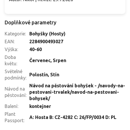
Doplňkové parametry
Kategorie
:
Bohyšky (Hosty)
EAN
:
2284900493027
Výška
:
40-60
Doba
Červenec
,
Srpen
květu
:
Světelné
Polostín
,
Stín
podmínky
:
Návod na pěstování bohyšek - /navody-na-
Návod na
pestovani-trvalek/navod-na-pestovani-
pěstování
:
bohysek/
Balení
:
kontejner
Plant
A: Hosta B: CZ-4282 C: 26/FP/0034 D: PL
Passport
: