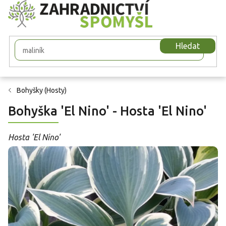
Přejít
na
obsah
Hledat
Bohyšky (Hosty)
Bohyška 'El Nino' - Hosta 'El Nino'
Hosta 'El Nino'