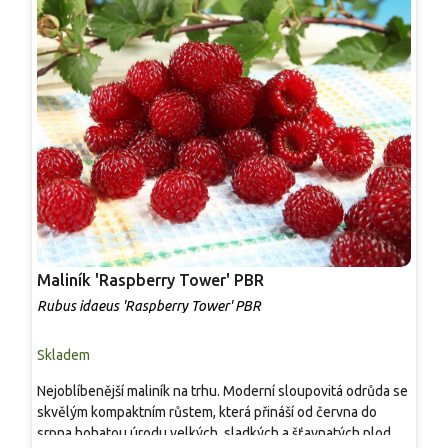
Maliník 'Raspberry Tower' PBR
P
'
Rubus idaeus 'Raspberry Tower' PBR
C
Skladem
S
Nejoblíbenější maliník na trhu. Moderní sloupovitá odrůda se
M
skvělým kompaktním růstem, která přináší od června do
A
srpna bohatou úrodu velkých, sladkých a šťavnatých plodů.
v