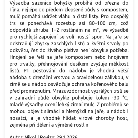
Výsadba sazenice bohyšky probíhá od března do
října, nejlépe do předem zlepšené půdy s kompostem,
mulč pomáhá udržet vláhu a čisté listy. Pro dospělý
trs se ponechává rozestup asi 80–100 cm, což
odpovídá zhruba 1–2 rostlinám na m², ve výsadbě
pro rychlejší zapojení se volí hustší spon. Na jaře se
odstraňují zbytky zaschlých listů a květní stvoly po
odkvětu, řez do živého pletiva není obvykle potřeba.
Hnojení se řeší na jaře kompostem nebo hnojivem
pro trvalky, přehnojování dusíkem zvyšuje měkkost
listů. Při pěstování do nádoby je vhodná větší
nádoba s drenážní vrstvou a pravidelnou zálivkou, v
zimě se u nádob osvědčuje ochrana kořenového balu
před promrznutím. Mrazuvzdornost vyzrálých trsů se
v zahradní půdě obvykle pohybuje kolem -30 °C,
mladé výsadby ocení lehký zimní mulč. Z problémů se
mohou objevit slimáci a hlemýždi na jaře, u nádob i
nosatci, a je vhodné hlídat virové choroby host,
zejména při dělení a výměně rostlin.
Autor: Nikol | Revize: 29.1.2026