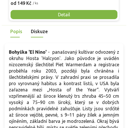
Pevné vzpřímené výhony tvoří elegantní habitus bez
j
od 149 Kč
o
/ ks
nutnosti opory, ideální pro nádoby, balkony i malé zahrady.
n
Mrazuvzdornost do −25 °C a spolehlivá vitalita z něj dělají
V
Detail
skvělou volbu pro každého pěstitele.
Popis
Diskuze
Bohyška 'El Nino'
-
panašovaný kultivar odvozený z
okruhu Hosta 'Halcyon'. Jako původce je uváděn
nizozemský šlechtitel Piet Warmerdam a registrace
proběhla roku 2003, později byla chráněna i
šlechtitelskými právy. V zahradní praxi se prosadila
pro vyrovnaný habitus a kontrast listů, v USA byla
zařazena mezi „Hosta of the Year“. Vytváří
vzpřímenější až široce klenutý trs zhruba 45–50 cm
vysoký a 75–90 cm široký, který se v dobrých
podmínkách pravidelně zahušťuje. Listy jsou srdčité
až široce vejčité, pevné, s 9–11 páry žilek a jemným
ojíněním, základní barva je modrozelená. Okraj bývá
nepravidelně bílý, místy se světle zelenými přechody,