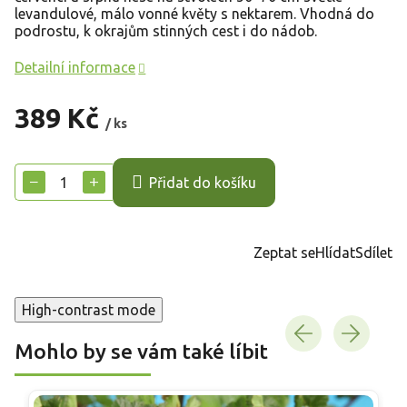
levandulové, málo vonné květy s nektarem. Vhodná do
podrostu, k okrajům stinných cest i do nádob.
Detailní informace
389 Kč
/ ks
Měrná
cena:
−
+
Přidat do košíku
Zeptat se
Hlídat
Sdílet
High-contrast mode
Mohlo by se vám také líbit