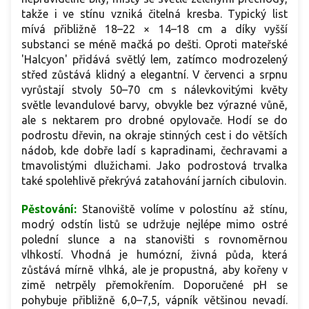
takže i ve stínu vzniká čitelná kresba. Typický list
mívá přibližně 18–22 × 14–18 cm a díky vyšší
substanci se méně mačká po dešti. Oproti mateřské
'Halcyon' přidává světlý lem, zatímco modrozelený
střed zůstává klidný a elegantní. V červenci a srpnu
vyrůstají stvoly 50–70 cm s nálevkovitými květy
světle levandulové barvy, obvykle bez výrazné vůně,
ale s nektarem pro drobné opylovače. Hodí se do
podrostu dřevin, na okraje stinných cest i do větších
nádob, kde dobře ladí s kapradinami, čechravami a
tmavolistými dlužichami. Jako podrostová trvalka
také spolehlivě překrývá zatahování jarních cibulovin.
Pěstování:
Stanoviště volíme v polostínu až stínu,
modrý odstín listů se udržuje nejlépe mimo ostré
polední slunce a na stanovišti s rovnoměrnou
vlhkostí. Vhodná je humózní, živná půda, která
zůstává mírně vlhká, ale je propustná, aby kořeny v
zimě netrpěly přemokřením. Doporučené pH se
pohybuje přibližně 6,0–7,5, vápník většinou nevadí.