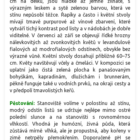
cm na délku, jsou hladké až jemně žilnaté, s
výrazným leskem a sytě zelenou barvou, která ve
stínu nepůsobí těžce. Řapíky a často i květní stvoly
mívají tmavě purpurové až vínové zbarvení, které
vytváří tichý kontrast pod listy a v nádobách je dobře
viditelné. V červenci až září se objevují řídké hrozny
nálevkovitých až zvonkovitých květů v levandulově
fialových až modrofialových odstínech, obvykle bez
výrazné vůně. Květní stvoly dosahují přibližně 60–75
cm. Květy navštěvují včely a čmeláci. V kompozici se
uplatní jako čistá zelená plocha k panašovaným
bohyškám, kapradinám, dlužichám i brunnerám,
pěkně funguje také u vodních prvků, na okraji cesty a
v předpolí tmavolistých keřů.
Pěstování:
Stanoviště volíme v polostínu až stínu,
modrý odstín listů se udržuje nejlépe mimo ostré
polední slunce a na stanovišti s rovnoměrnou
vlhkostí. Vhodná je humózní, živná půda, která
zůstává mírně vlhká, ale je propustná, aby kořeny v
zimě netrpěly přemokřením. Doporučené pH se