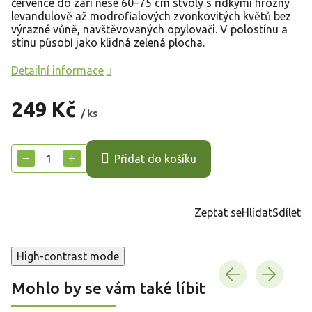
července do září nese 60–75 cm stvoly s řídkými hrozny
levandulově až modrofialových zvonkovitých květů bez
výrazné vůně, navštěvovaných opylovači. V polostínu a
stínu působí jako klidná zelená plocha.
Detailní informace
249 Kč
/ ks
Měrná
cena:
−
+
Přidat do košíku
Zeptat se
Hlídat
Sdílet
High-contrast mode
Mohlo by se vám také líbit