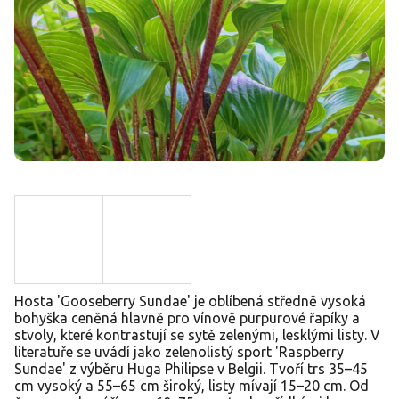
Hosta 'Gooseberry Sundae' je oblíbená středně vysoká
bohyška ceněná hlavně pro vínově purpurové řapíky a
stvoly, které kontrastují se sytě zelenými, lesklými listy. V
literatuře se uvádí jako zelenolistý sport 'Raspberry
Sundae' z výběru Huga Philipse v Belgii. Tvoří trs 35–45
cm vysoký a 55–65 cm široký, listy mívají 15–20 cm. Od