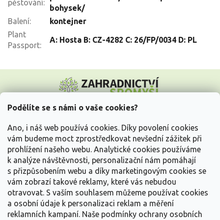
pěstování
:
bohysek/
Balení
:
kontejner
Plant
A: Hosta B: CZ-4282 C: 26/FP/0034 D: PL
Passport
:
Z
á
p
a
Podělíte se s námi o vaše cookies?
t
Vše o nákupu
í
Ano, i náš web používá cookies. Díky povolení cookies
vám budeme moct zprostředkovat nevšední zážitek při
prohlížení našeho webu. Analytické cookies používáme
Informace pro Vás
k analýze návštěvnosti, personalizační nám pomáhají
s přizpůsobením webu a díky marketingovým cookies se
Kontakujte nás
vám zobrazí takové reklamy, které vás nebudou
otravovat.
S vaším souhlasem můžeme používat cookies
a osobní údaje k personalizaci reklam a měření
reklamních kampaní. Naše podmínky ochrany osobních