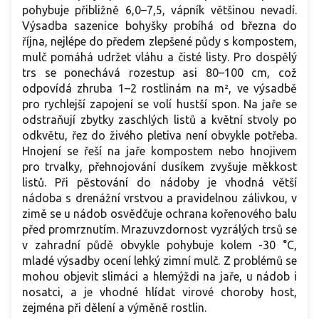
pohybuje přibližně 6,0–7,5, vápník většinou nevadí.
Výsadba sazenice bohyšky probíhá od března do
října, nejlépe do předem zlepšené půdy s kompostem,
mulč pomáhá udržet vláhu a čisté listy. Pro dospělý
trs se ponechává rozestup asi 80–100 cm, což
odpovídá zhruba 1–2 rostlinám na m², ve výsadbě
pro rychlejší zapojení se volí hustší spon. Na jaře se
odstraňují zbytky zaschlých listů a květní stvoly po
odkvětu, řez do živého pletiva není obvykle potřeba.
Hnojení se řeší na jaře kompostem nebo hnojivem
pro trvalky, přehnojování dusíkem zvyšuje měkkost
listů. Při pěstování do nádoby je vhodná větší
nádoba s drenážní vrstvou a pravidelnou zálivkou, v
zimě se u nádob osvědčuje ochrana kořenového balu
před promrznutím. Mrazuvzdornost vyzrálých trsů se
v zahradní půdě obvykle pohybuje kolem -30 °C,
mladé výsadby ocení lehký zimní mulč. Z problémů se
mohou objevit slimáci a hlemýždi na jaře, u nádob i
nosatci, a je vhodné hlídat virové choroby host,
zejména při dělení a výměně rostlin.