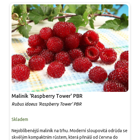
Maliník 'Raspberry Tower' PBR
P
'
Rubus idaeus 'Raspberry Tower' PBR
C
Skladem
S
Nejoblíbenější maliník na trhu. Moderní sloupovitá odrůda se
M
skvělým kompaktním růstem, která přináší od června do
A