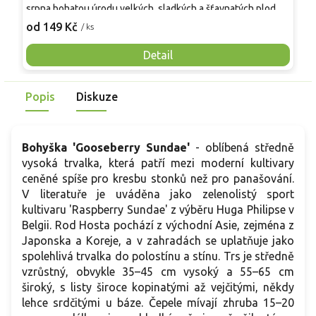
srpna bohatou úrodu velkých, sladkých a šťavnatých plodů.
v
Pevné vzpřímené výhony tvoří elegantní habitus bez
j
od 149 Kč
o
/ ks
nutnosti opory, ideální pro nádoby, balkony i malé zahrady.
n
Mrazuvzdornost do −25 °C a spolehlivá vitalita z něj dělají
V
Detail
skvělou volbu pro každého pěstitele.
Popis
Diskuze
Bohyška 'Gooseberry Sundae'
- oblíbená středně
vysoká trvalka, která patří mezi moderní kultivary
ceněné spíše pro kresbu stonků než pro panašování.
V literatuře je uváděna jako zelenolistý sport
kultivaru 'Raspberry Sundae' z výběru Huga Philipse v
Belgii. Rod Hosta pochází z východní Asie, zejména z
Japonska a Koreje, a v zahradách se uplatňuje jako
spolehlivá trvalka do polostínu a stínu. Trs je středně
vzrůstný, obvykle 35–45 cm vysoký a 55–65 cm
široký, s listy široce kopinatými až vejčitými, někdy
lehce srdčitými u báze. Čepele mívají zhruba 15–20