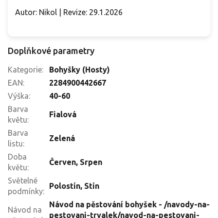
Autor: Nikol | Revize: 29.1.2026
Doplňkové parametry
Kategorie
:
Bohyšky (Hosty)
EAN
:
2284900442667
Výška
:
40-60
Barva
Fialová
květu
:
Barva
Zelená
listu
:
Doba
Červen
,
Srpen
květu
:
Světelné
Polostín
,
Stín
podmínky
:
Návod na pěstování bohyšek - /navody-na-
Návod na
pestovani-trvalek/navod-na-pestovani-