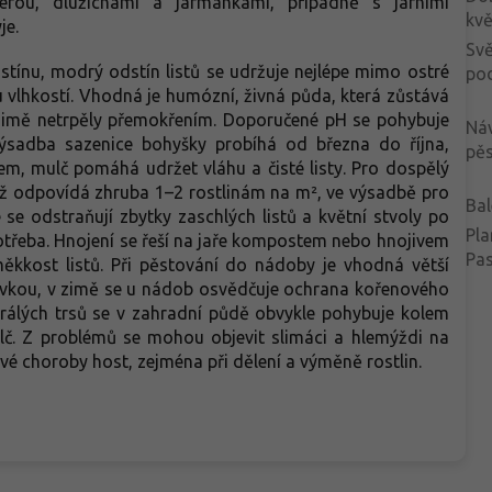
nerou, dlužichami a jarmankami, případně s jarními
kvě
je.
Svě
 stínu, modrý odstín listů se udržuje nejlépe mimo ostré
po
 vlhkostí. Vhodná je humózní, živná půda, která zůstává
v zimě netrpěly přemokřením. Doporučené pH se pohybuje
Ná
 Výsadba sazenice bohyšky probíhá od března do října,
pěs
m, mulč pomáhá udržet vláhu a čisté listy. Pro dospělý
ož odpovídá zhruba 1–2 rostlinám na m², ve výsadbě pro
Bal
e se odstraňují zbytky zaschlých listů a květní stvoly po
Pla
potřeba. Hnojení se řeší na jaře kompostem nebo hnojivem
Pa
měkkost listů. Při pěstování do nádoby je vhodná větší
livkou, v zimě se u nádob osvědčuje ochrana kořenového
rálých trsů se v zahradní půdě obvykle pohybuje kolem
lč. Z problémů se mohou objevit slimáci a hlemýždi na
rové choroby host, zejména při dělení a výměně rostlin.