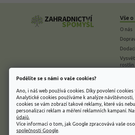
Z
á
Vše o
p
a
O nás
t
í
Doprav
Dodací
Vysvět
rostlin
Odstou
Podělíte se s námi o vaše cookies?
Rekla
Ano, i náš web používá cookies. Díky povolení cookie
Inform
Analytické cookies používáme k analýze návštěvnosti
údajů
cookies se vám zobrazí takové reklamy, které vás neb
Obcho
personalizaci reklam a měření reklamních kampaní. N
údajů.
Více informací o tom, jak Google zpracovává vaše oso
společnosti Google
.