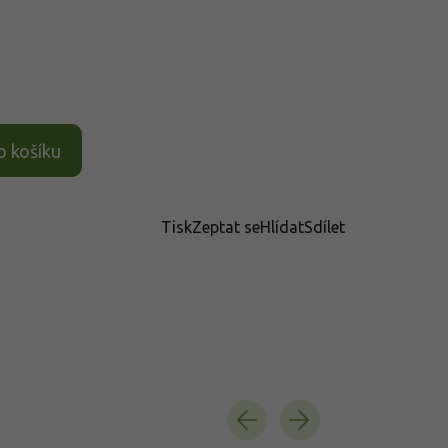
o košíku
Tisk
Zeptat se
Hlídat
Sdílet