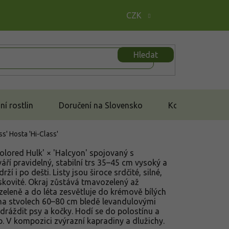
CZK
Hledat
í rostlin
Doručení na Slovensko
Kontakt
ss'
Hosta 'Hi-Class'
Colored Hulk' × 'Halcyon' spojovaný s
áří pravidelný, stabilní trs 35–45 cm vysoký a
ží i po dešti. Listy jsou široce srdčité, silné,
skovité. Okraj zůstává tmavozelený až
zeleně a do léta zesvětluje do krémově bílých
 na stvolech 60–80 cm bledě levandulovými
 dráždit psy a kočky. Hodí se do polostínu a
. V kompozici zvýrazní kapradiny a dlužichy.