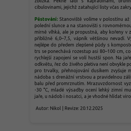
zblízka. Pěkně ladí s kapradinami, brun
cibulovinami, jejichž zatahující listy včas zakry
Pěstování:
Stanoviště volíme v polostínu až
polední slunce a na stanovišti s rovnoměrnou
mírně vlhká, ale je propustná, aby kořeny 
přibližně 6,0–7,5, vápník většinou nevadí.
nejlépe do předem zlepšené půdy s komposte
trs se ponechává rozestup asi 80–100 cm, c
rychlejší zapojení se volí hustší spon. Na jař
odkvětu, řez do živého pletiva není obvykle 
pro trvalky, přehnojování dusíkem zvyšuje 
nádoba s drenážní vrstvou a pravidelnou zá
balu před promrznutím. Mrazuvzdornost vyz
-30 °C, mladé výsadby ocení lehký zimní mu
jaře, u nádob i nosatci, a je vhodné hlídat vi
Autor: Nikol | Revize: 20.12.2025