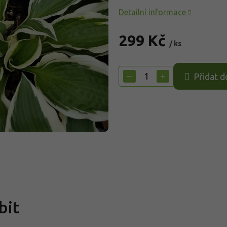
Detailní informace
299 Kč
/ ks
Měrná
cena:
−
+
Přidat d
bit