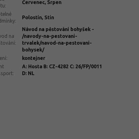
Červenec
,
Srpen
tu
:
telné
Polostín
,
Stín
dmínky
:
Návod na pěstování bohyšek -
vod na
/navody-na-pestovani-
tování
:
trvalek/navod-na-pestovani-
bohysek/
ení
:
kontejner
nt
A: Hosta B: CZ-4282 C: 26/FP/0011
ssport
:
D: NL