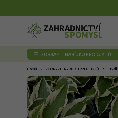
Přejít
na
obsah
ZOBRAZIT NABÍDKU PRODUKTŮ
Domů
ZOBRAZIT NABÍDKU PRODUKTŮ
Trvalk