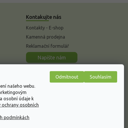
Kontakujte nás
Kontakty - E-shop
Kamenná prodejna
Reklamační formulář
n
Napište nám
Odmítnout
Souhlasím
žení našeho webu.
marketingovým
a osobní údaje k
 ochrany osobních
ch podmínkách