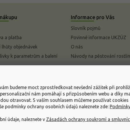
 nákupu
Informace pro Vás
Slovník pojmů
a a platba
Povinné informace UKZÚZ
 lhůty objednávek
O nás
livky k parametrům a balení
Návody na pěstování rostli
pení od kupní smlouvy
mace
s vám budeme moct zprostředkovat nevšední zážitek při prohlí
ace o ochraně osobních
, personalizační nám pomáhají s přizpůsobením webu a díky 
udou otravovat.
S vaším souhlasem můžeme používat cookies 
dní podmínky
aše podmínky ochrany osobních údajů naleznete zde:
Podmínky
bní údaje, naleznete v
Zásadách ochrany soukromí a smluvní