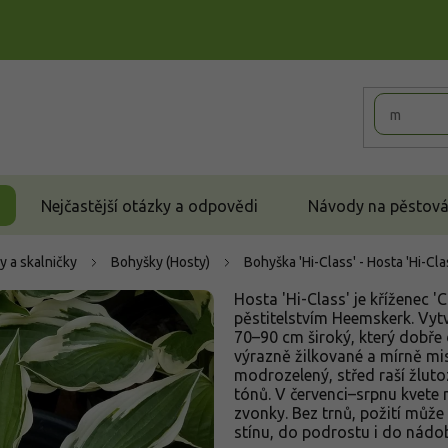
Nejčastější otázky a odpovědi
Návody na pěstován
y a skalničky
Bohyšky (Hosty)
Bohyška 'Hi-Class' - Hosta 'Hi-Cla
Hosta 'Hi-Class' je kříženec '
pěstitelstvím Heemskerk. Vytv
70–90 cm široký, který dobře dr
výrazně žilkované a mírně mi
modrozelený, střed raší žluto
tónů. V červenci–srpnu kvete
zvonky. Bez trnů, požití může
stínu, do podrostu i do nádob