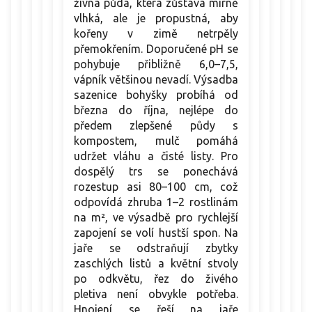
živná půda, která zůstává mírně
vlhká, ale je propustná, aby
kořeny v zimě netrpěly
přemokřením. Doporučené pH se
pohybuje přibližně 6,0–7,5,
vápník většinou nevadí. Výsadba
sazenice bohyšky probíhá od
března do října, nejlépe do
předem zlepšené půdy s
kompostem, mulč pomáhá
udržet vláhu a čisté listy. Pro
dospělý trs se ponechává
rozestup asi 80–100 cm, což
odpovídá zhruba 1–2 rostlinám
na m², ve výsadbě pro rychlejší
zapojení se volí hustší spon. Na
jaře se odstraňují zbytky
zaschlých listů a květní stvoly
po odkvětu, řez do živého
pletiva není obvykle potřeba.
Hnojení se řeší na jaře