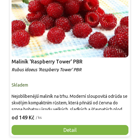
Maliník 'Raspberry Tower' PBR
P
'
Rubus idaeus 'Raspberry Tower' PBR
C
Skladem
S
Nejoblíbenější maliník na trhu. Moderní sloupovitá odrůda se
M
skvělým kompaktním růstem, která přináší od června do
A
srpna bohatou úrodu velkých, sladkých a šťavnatých plodů.
v
Pevné vzpřímené výhony tvoří elegantní habitus bez
j
od 149 Kč
o
/ ks
nutnosti opory, ideální pro nádoby, balkony i malé zahrady.
n
Mrazuvzdornost do −25 °C a spolehlivá vitalita z něj dělají
V
Detail
skvělou volbu pro každého pěstitele.