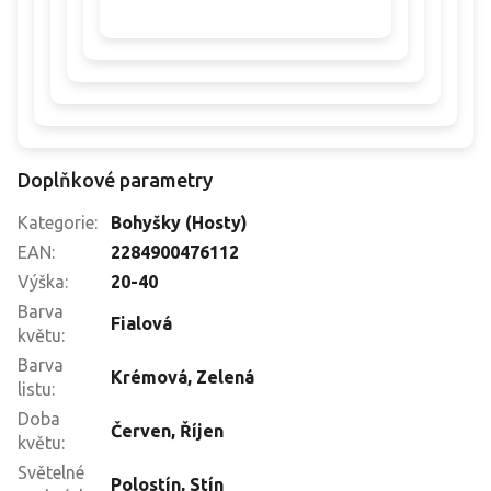
Doplňkové parametry
Kategorie
:
Bohyšky (Hosty)
EAN
:
2284900476112
Výška
:
20-40
Barva
Fialová
květu
:
Barva
Krémová
,
Zelená
listu
:
Doba
Červen
,
Říjen
květu
:
Světelné
Polostín
,
Stín