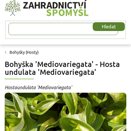
Přejít
na
obsah
Hledat
Bohyšky (Hosty)
Bohyška 'Mediovariegata' - Hosta
undulata 'Mediovariegata'
Hostaundulata 'Mediovariegata'