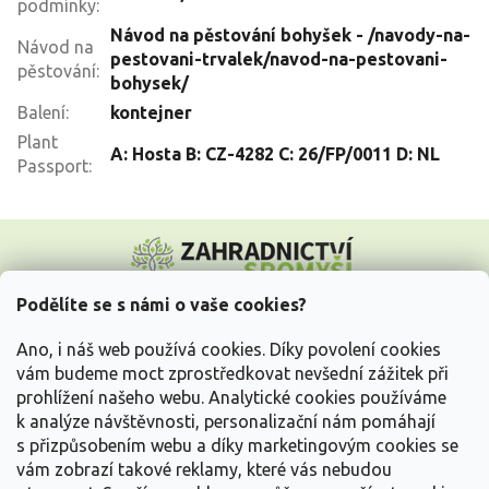
podmínky
:
Návod na pěstování bohyšek - /navody-na-
Návod na
pestovani-trvalek/navod-na-pestovani-
pěstování
:
bohysek/
Balení
:
kontejner
Plant
A: Hosta B: CZ-4282 C: 26/FP/0011 D: NL
Passport
:
Z
á
p
a
Podělíte se s námi o vaše cookies?
t
Vše o nákupu
í
Ano, i náš web používá cookies. Díky povolení cookies
vám budeme moct zprostředkovat nevšední zážitek při
prohlížení našeho webu. Analytické cookies používáme
Informace pro Vás
k analýze návštěvnosti, personalizační nám pomáhají
s přizpůsobením webu a díky marketingovým cookies se
Kontakujte nás
vám zobrazí takové reklamy, které vás nebudou