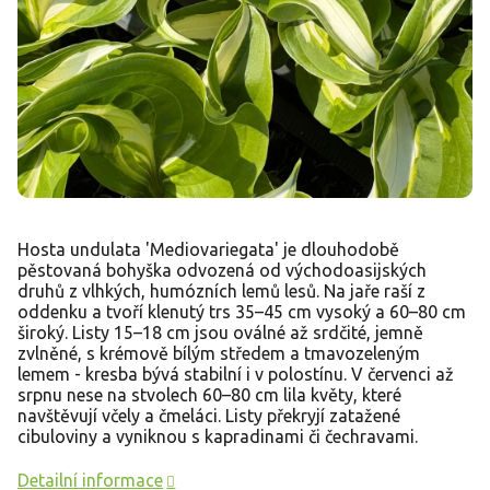
Hosta undulata 'Mediovariegata' je dlouhodobě
pěstovaná bohyška odvozená od východoasijských
druhů z vlhkých, humózních lemů lesů. Na jaře raší z
oddenku a tvoří klenutý trs 35–45 cm vysoký a 60–80 cm
široký. Listy 15–18 cm jsou oválné až srdčité, jemně
zvlněné, s krémově bílým středem a tmavozeleným
lemem - kresba bývá stabilní i v polostínu. V červenci až
srpnu nese na stvolech 60–80 cm lila květy, které
navštěvují včely a čmeláci. Listy překryjí zatažené
cibuloviny a vyniknou s kapradinami či čechravami.
Detailní informace