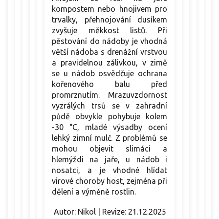
kompostem nebo hnojivem pro
trvalky, přehnojování dusíkem
zvyšuje měkkost listů. Při
pěstování do nádoby je vhodná
větší nádoba s drenážní vrstvou
a pravidelnou zálivkou, v zimě
se u nádob osvědčuje ochrana
kořenového balu před
promrznutím. Mrazuvzdornost
vyzrálých trsů se v zahradní
půdě obvykle pohybuje kolem
-30 °C, mladé výsadby ocení
lehký zimní mulč. Z problémů se
mohou objevit slimáci a
hlemýždi na jaře, u nádob i
nosatci, a je vhodné hlídat
virové choroby host, zejména při
dělení a výměně rostlin.
Autor: Nikol | Revize: 21.12.2025