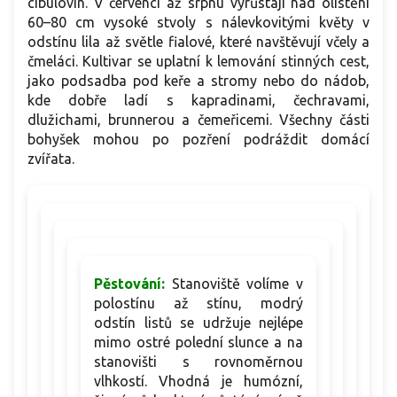
cibulovin. V červenci až srpnu vyrůstají nad olistění
60–80 cm vysoké stvoly s nálevkovitými květy v
odstínu lila až světle fialové, které navštěvují včely a
čmeláci. Kultivar se uplatní k lemování stinných cest,
jako podsadba pod keře a stromy nebo do nádob,
kde dobře ladí s kapradinami, čechravami,
dlužichami, brunnerou a čemeřicemi. Všechny části
bohyšek mohou po pozření podráždit domácí
zvířata.
Pěstování:
Stanoviště volíme v
polostínu až stínu, modrý
odstín listů se udržuje nejlépe
mimo ostré polední slunce a na
stanovišti s rovnoměrnou
vlhkostí. Vhodná je humózní,