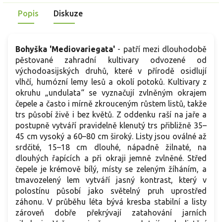
Popis
Diskuze
Bohyška 'Mediovariegata'
- patří mezi dlouhodobě
pěstované zahradní kultivary odvozené od
východoasijských druhů, které v přírodě osidlují
vlhčí, humózní lemy lesů a okolí potoků. Kultivary z
okruhu „undulata“ se vyznačují zvlněným okrajem
čepele a často i mírně zkrouceným růstem listů, takže
trs působí živě i bez květů. Z oddenku raší na jaře a
postupně vytváří pravidelně klenutý trs přibližně 35–
45 cm vysoký a 60–80 cm široký. Listy jsou oválné až
srdčité, 15–18 cm dlouhé, nápadně žilnaté, na
dlouhých řapících a při okraji jemně zvlněné. Střed
čepele je krémově bílý, místy se zeleným žíháním, a
tmavozelený lem vytváří jasný kontrast, který v
polostínu působí jako světelný pruh uprostřed
záhonu. V průběhu léta bývá kresba stabilní a listy
zároveň dobře překrývají zatahování jarních