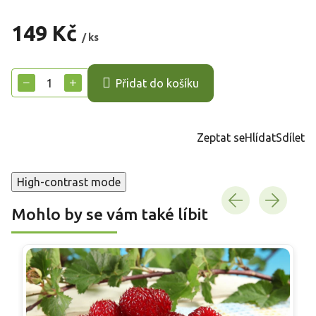
149 Kč
/ ks
Měrná
cena:
−
+
Přidat do košíku
Zeptat se
Hlídat
Sdílet
High-contrast mode
Mohlo by se vám také líbit