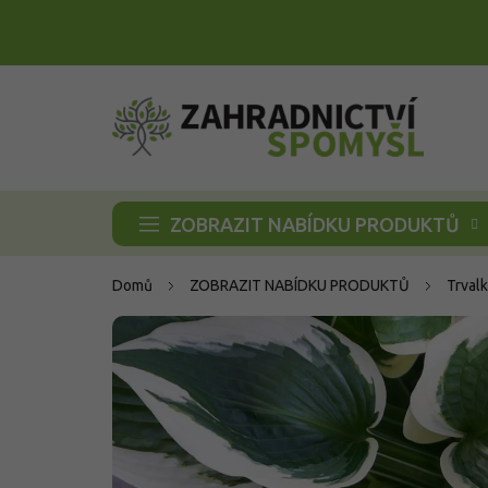
Přejít
na
obsah
ZOBRAZIT NABÍDKU PRODUKTŮ
Domů
ZOBRAZIT NABÍDKU PRODUKTŮ
Trvalk