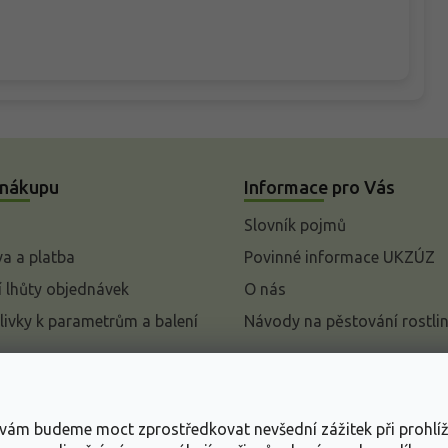
 nákupu
Informace pro Vás
Slovník pojmů
a a platba
Povinné informace UKZÚZ
 lhůty objednávek
O nás
livky k parametrům a balení
Návody na pěstování rostli
pení od kupní smlouvy
mace
s vám budeme moct zprostředkovat nevšední zážitek při prohlí
ace o ochraně osobních