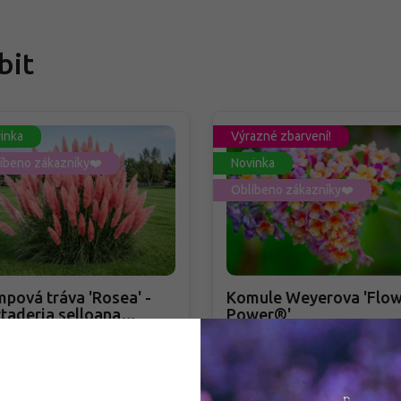
bit
inka
Výrazné zbarvení!
íbeno zákazníky❤️
Novinka
Oblíbeno zákazníky❤️
pová tráva 'Rosea' -
Komule Weyerova 'Flow
taderia selloana
Power®'
sea'
taderia selloana 'Rosea'
Buddleja weyeriana 'Flowe
Power®'
adem
PŘEDOBJEDNÁVKA PODZIM 2