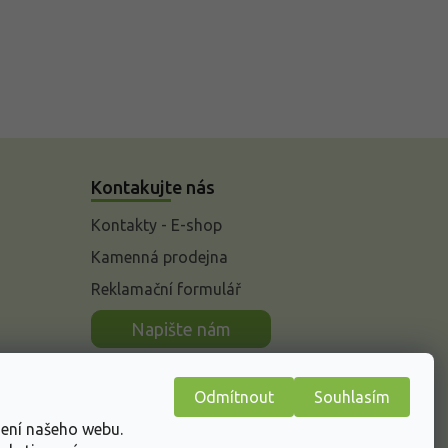
Kontakujte nás
Kontakty - E-shop
Kamenná prodejna
Reklamační formulář
n
Napište nám
Odmítnout
Souhlasím
žení našeho webu.