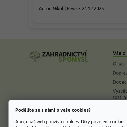
Autor: Nikol | Revize: 21.12.2025
Z
á
Vše o
p
a
O nás
t
í
Doprav
Dodací
Vysvět
rostlin
Odstou
Podělíte se s námi o vaše cookies?
Rekla
Ano, i náš web používá cookies. Díky povolení cookie
Inform