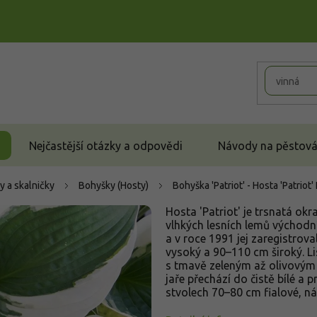
Nejčastější otázky a odpovědi
Návody na pěstován
y a skalničky
Bohyšky (Hosty)
Bohyška 'Patriot' - Hosta 'Patriot'
Hosta 'Patriot' je trsnatá ok
vlhkých lesních lemů východní 
a v roce 1991 jej zaregistrov
vysoký a 90–110 cm široký. Li
s tmavě zeleným až olivovým
jaře přechází do čistě bílé a 
stvolech 70–80 cm fialové, ná