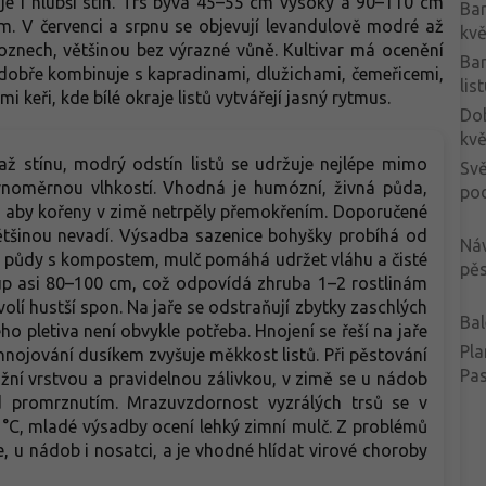
ňuje i hlubší stín. Trs bývá 45–55 cm vysoký a 90–110 cm
Ba
cm. V červenci a srpnu se objevují levandulově modré až
kvě
hroznech, většinou bez výrazné vůně. Kultivar má ocenění
Ba
dobře kombinuje s kapradinami, dlužichami, čemeřicemi,
lis
i keři, kde bílé okraje listů vytvářejí jasný rytmus.
Do
kvě
až stínu, modrý odstín listů se udržuje nejlépe mimo
Svě
ovnoměrnou vlhkostí. Vhodná je humózní, živná půda,
po
á, aby kořeny v zimě netrpěly přemokřením. Doporučené
většinou nevadí. Výsadba sazenice bohyšky probíhá od
Ná
né půdy s kompostem, mulč pomáhá udržet vláhu a čisté
pěs
tup asi 80–100 cm, což odpovídá zhruba 1–2 rostlinám
volí hustší spon. Na jaře se odstraňují zbytky zaschlých
Bal
ého pletiva není obvykle potřeba. Hnojení se řeší na jaře
Pla
nojování dusíkem zvyšuje měkkost listů. Při pěstování
Pa
ní vrstvou a pravidelnou zálivkou, v zimě se u nádob
 promrznutím. Mrazuvzdornost vyzrálých trsů se v
°C, mladé výsadby ocení lehký zimní mulč. Z problémů
, u nádob i nosatci, a je vhodné hlídat virové choroby