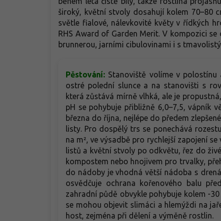
během léta čistě bílý, takže rostlina projas
široký, květní stvoly dosahují kolem 70–80 
světle fialové, nálevkovité květy v řídkých 
RHS Award of Garden Merit. V kompozici se 
brunnerou, jarními cibulovinami i s tmavolistým
Pěstování:
Stanoviště volíme v polostínu 
ostré polední slunce a na stanovišti s r
která zůstává mírně vlhká, ale je propustn
pH se pohybuje přibližně 6,0–7,5, vápník 
března do října, nejlépe do předem zlepše
listy. Pro dospělý trs se ponechává rozes
na m², ve výsadbě pro rychlejší zapojení se 
listů a květní stvoly po odkvětu, řez do živ
kompostem nebo hnojivem pro trvalky, přeh
do nádoby je vhodná větší nádoba s drenáž
osvědčuje ochrana kořenového balu před
zahradní půdě obvykle pohybuje kolem -30 
se mohou objevit slimáci a hlemýždi na jaře
host, zejména při dělení a výměně rostlin.