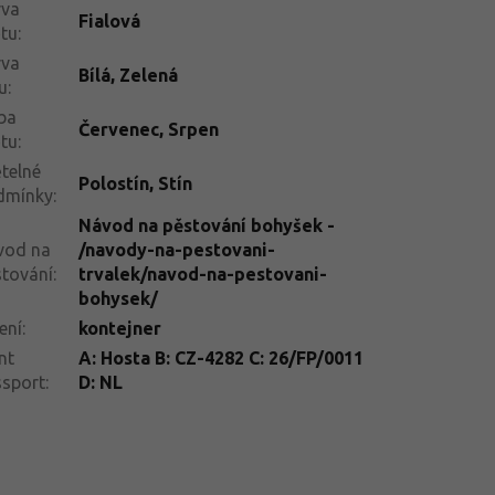
rva
Fialová
tu
:
rva
Bílá
,
Zelená
tu
:
ba
Červenec
,
Srpen
tu
:
telné
Polostín
,
Stín
dmínky
:
Návod na pěstování bohyšek -
vod na
/navody-na-pestovani-
tování
:
trvalek/navod-na-pestovani-
bohysek/
ení
:
kontejner
nt
A: Hosta B: CZ-4282 C: 26/FP/0011
ssport
:
D: NL