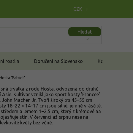
CZK
Hledat
í rostlin
Doručení na Slovensko
Kontakt
Hosta 'Patriot'
rasná trvalka z rodu Hosta, odvozená od druhů
Asie. Kultivar vznikl jako sport hosty 'Francee'
al John Machen Jr. Tvoří široký trs 45–55 cm
sty 18–22 × 14–17 cm jsou silné, jemně vrásčité,
 středem a lemem 1–2,5 cm, který z krémové na
projasňuje stín. V červenci až srpnu nese na
levkovité květy bez vůně.