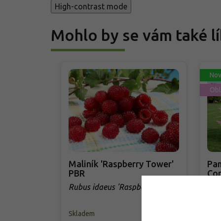
High-contrast mode
Mohlo by se vám také lí
Nov
Obl
Maliník 'Raspberry Tower'
Pam
PBR
Cor
'Ro
Rubus idaeus 'Raspberry
Cor
Tower' PBR
Skladem
Skl