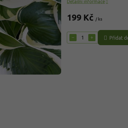
Detailní informace
199 Kč
/ ks
Měrná
cena:
−
+
Přidat d