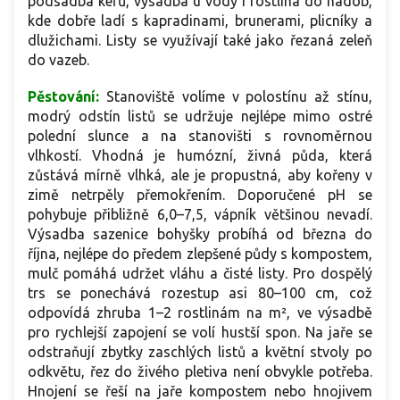
podsadba keřů, výsadba u vody i rostlina do nádob,
kde dobře ladí s kapradinami, brunerami, plicníky a
dlužichami. Listy se využívají také jako řezaná zeleň
do vazeb.
Pěstování:
Stanoviště volíme v polostínu až stínu,
modrý odstín listů se udržuje nejlépe mimo ostré
polední slunce a na stanovišti s rovnoměrnou
vlhkostí. Vhodná je humózní, živná půda, která
zůstává mírně vlhká, ale je propustná, aby kořeny v
zimě netrpěly přemokřením. Doporučené pH se
pohybuje přibližně 6,0–7,5, vápník většinou nevadí.
Výsadba sazenice bohyšky probíhá od března do
října, nejlépe do předem zlepšené půdy s kompostem,
mulč pomáhá udržet vláhu a čisté listy. Pro dospělý
trs se ponechává rozestup asi 80–100 cm, což
odpovídá zhruba 1–2 rostlinám na m², ve výsadbě
pro rychlejší zapojení se volí hustší spon. Na jaře se
odstraňují zbytky zaschlých listů a květní stvoly po
odkvětu, řez do živého pletiva není obvykle potřeba.
Hnojení se řeší na jaře kompostem nebo hnojivem