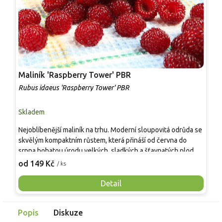
Maliník 'Raspberry Tower' PBR
P
'
Rubus idaeus 'Raspberry Tower' PBR
C
Skladem
S
Nejoblíbenější maliník na trhu. Moderní sloupovitá odrůda se
M
skvělým kompaktním růstem, která přináší od června do
A
srpna bohatou úrodu velkých, sladkých a šťavnatých plodů.
v
Pevné vzpřímené výhony tvoří elegantní habitus bez
j
od 149 Kč
o
/ ks
nutnosti opory, ideální pro nádoby, balkony i malé zahrady.
n
Mrazuvzdornost do −25 °C a spolehlivá vitalita z něj dělají
V
Detail
skvělou volbu pro každého pěstitele.
Popis
Diskuze