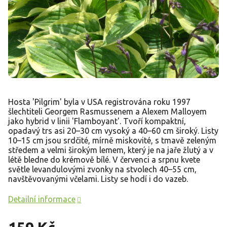
Hosta 'Pilgrim' byla v USA registrována roku 1997
šlechtiteli Georgem Rasmussenem a Alexem Malloyem
jako hybrid v linii 'Flamboyant'. Tvoří kompaktní,
opadavý trs asi 20–30 cm vysoký a 40–60 cm široký. Listy
10–15 cm jsou srdčité, mírně miskovité, s tmavě zeleným
středem a velmi širokým lemem, který je na jaře žlutý a v
létě bledne do krémově bílé. V červenci a srpnu kvete
světle levandulovými zvonky na stvolech 40–55 cm,
navštěvovanými včelami. Listy se hodí i do vazeb.
Detailní informace