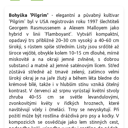
Bohyška 'Pilgrim'
- elegantní a půvabný kultivar
'Pilgrim' byl v USA registrován roku 1997 šlechtiteli
Georgem Rasmussenem a Alexem Malloyem jako
hybrid v linii 'Flamboyant'. Vytváří kompaktní,
opadavý trs přibližně 20–30 cm vysoký a 40–60 cm
široký, s růstem spíše středním. Listy jsou srdčité až
široce vejčité, obvykle kolem 10–15 cm dlouhé, mírně
miskovité a na okraji jemně zvlněné, s dobrou
substancí a matně až jemně saténovým lícem. Střed
zůstává středně až tmavě zelený, zatímco velmi
široký okraj je na jaře žlutý a během léta bledne do
krémově bílé, takže i v hlubším stínu vzniká čitelný
kontrast. V červenci až srpnu vyrůstají květní stvoly
zhruba 40–55 cm se světle levandulovými,
zvonkovitými květy v řídkých hroznech, které
navštěvují včely i čmeláci. Trny se nevyskytují. Při
požití může být rostlina dráždivá pro psy a kočky. V
kompozicích se osvědčuje jako lem stinných cest,