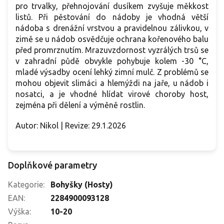
pro trvalky, přehnojování dusíkem zvyšuje měkkost
listů. Při pěstování do nádoby je vhodná větší
nádoba s drenážní vrstvou a pravidelnou zálivkou, v
zimě se u nádob osvědčuje ochrana kořenového balu
před promrznutím. Mrazuvzdornost vyzrálých trsů se
v zahradní půdě obvykle pohybuje kolem -30 °C,
mladé výsadby ocení lehký zimní mulč. Z problémů se
mohou objevit slimáci a hlemýždi na jaře, u nádob i
nosatci, a je vhodné hlídat virové choroby host,
zejména při dělení a výměně rostlin.
Autor: Nikol | Revize: 29.1.2026
Doplňkové parametry
Kategorie
:
Bohyšky (Hosty)
EAN
:
2284900093128
Výška
:
10-20