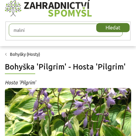
Přejít
na
obsah
Hledat
Bohyšky (Hosty)
Bohyška 'Pilgrim' - Hosta 'Pilgrim'
Hosta 'Pilgrim'