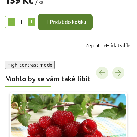
159 Kč
/ ks
Měrná
cena:
−
+
Přidat do košíku
Zeptat se
Hlídat
Sdílet
High-contrast mode
Mohlo by se vám také líbit