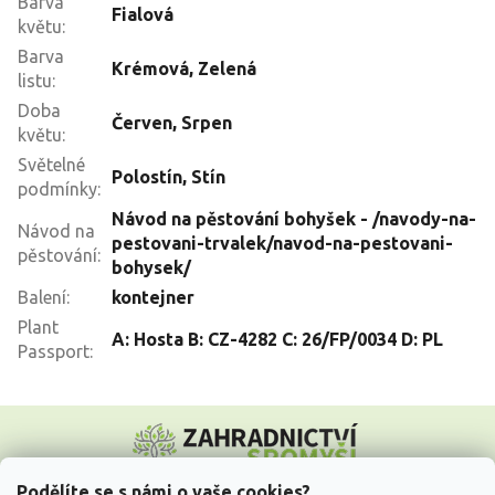
Barva
Fialová
květu
:
Barva
Krémová
,
Zelená
listu
:
Doba
Červen
,
Srpen
květu
:
Světelné
Polostín
,
Stín
podmínky
:
Návod na pěstování bohyšek - /navody-na-
Návod na
pestovani-trvalek/navod-na-pestovani-
pěstování
:
bohysek/
Balení
:
kontejner
Plant
A: Hosta B: CZ-4282 C: 26/FP/0034 D: PL
Passport
:
Z
á
p
a
Podělíte se s námi o vaše cookies?