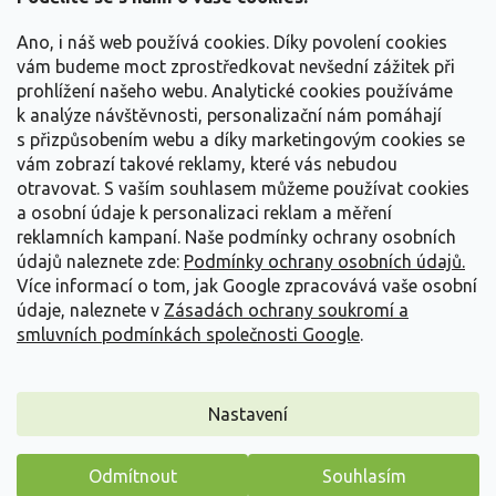
t
Vše o nákupu
í
Ano, i náš web používá cookies. Díky povolení cookies
vám budeme moct zprostředkovat nevšední zážitek při
prohlížení našeho webu. Analytické cookies používáme
Informace pro Vás
k analýze návštěvnosti, personalizační nám pomáhají
s přizpůsobením webu a díky marketingovým cookies se
Kontakujte nás
vám zobrazí takové reklamy, které vás nebudou
otravovat.
S vaším souhlasem můžeme používat cookies
a osobní údaje k personalizaci reklam a měření
reklamních kampaní. Naše podmínky ochrany osobních
údajů naleznete zde:
Podmínky ochrany osobních údajů.
Více informací o tom, jak Google zpracovává vaše osobní
údaje, naleznete v
Zásadách ochrany soukromí a
smluvních podmínkách společnosti Google
.
Vytvořil Shoptet
Nastavení
Copyright 2026
Zahradnictví Spomyšl
. Všechna práva
Odmítnout
Souhlasím
vyhrazena.