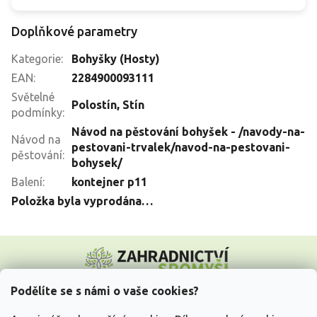
Doplňkové parametry
Kategorie
:
Bohyšky (Hosty)
EAN
:
2284900093111
Světelné
Polostín
,
Stín
podmínky
:
Návod na pěstování bohyšek - /navody-na-
Návod na
pestovani-trvalek/navod-na-pestovani-
pěstování
:
bohysek/
Balení
:
kontejner p11
Položka byla vyprodána…
Z
á
p
a
Podělíte se s námi o vaše cookies?
t
Vše o nákupu