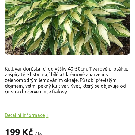
Kultivar dorůstající do výšky 40-50cm. Tvarově protáhlé,
zašpičatělé listy mají bílé až krémové zbarvení s
zelenomodrým lemováním okraje. Působí převislým
dojmem, velmi pěkný kultivar. Květ, který se objevuje od
června do července je fialový.
Detailní informace
199 Kč
/ ks