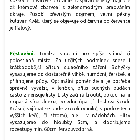
40-50cm. Tvarově protáhlé, zašpičatělé listy mají bílé
až krémové zbarvení s zelenomodrým lemováním
okraje. Působí převislým dojmem, velmi pěkný
kultivar. Květ, který se objevuje od června do července
je fialový.
Pěstování:
Trvalka vhodná pro spíše stinná či
polostinná místa. Za určitých podmínek snese i
krátkodobější přísun slunečního záření. Bohyšky
vysazujeme do dostatečně vlhké, humózní, čerstvé, a
přihnojené půdy. Optimální poměr živin je potřeba
správně vyvážit, v lehčích, příliš suchých půdách
často zmenšuje listy. Listy začíná kroutit, pokud na ní
dopadá více slunce, polední úpal jí doslova škodí.
Krásně vyjímat se bude v okolí rybníků, v podrostech
vyšších keřů, či stromů, ale i v nádobách. Hlízy
vysazujeme do hloubky 5cm, a dodržujeme
rozestupy min. 60cm. Mrazuvzdorná.