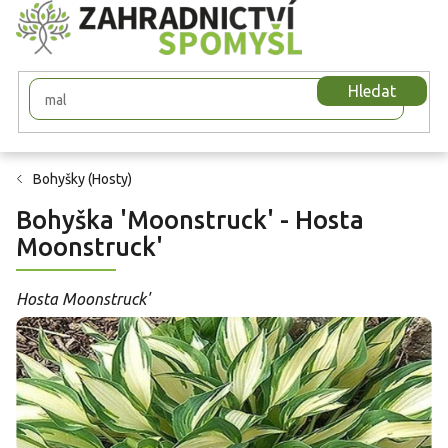
Přejít
na
obsah
Hledat
Bohyšky (Hosty)
Bohyška 'Moonstruck' - Hosta
Moonstruck'
Hosta Moonstruck'