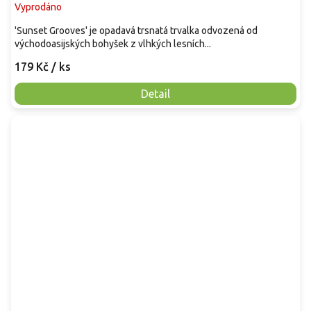
Vyprodáno
'Sunset Grooves' je opadavá trsnatá trvalka odvozená od
východoasijských bohyšek z vlhkých lesních...
179 Kč
/ ks
Detail