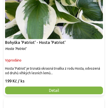
Bohyška 'Patriot' - Hosta 'Patriot'
Hosta 'Patriot'
Vyprodáno
Hosta 'Patriot' je trsnatá okrasná trvalka z rodu Hosta, odvozená
od druhů vlhkých lesních lemů...
199 Kč
/ ks
Detail