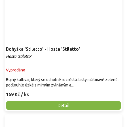
Bohyška 'Stiletto' - Hosta 'Stiletto'
Hosta 'Stiletto'
Vyprodáno
Bujný kultivar, který se ochotně rozrůstá. Listy má tmavě zelené,
podlouhle úzké s mírným zvlněným a...
169 Kč
/ ks
Detail