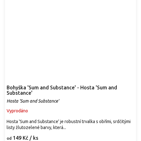
Bohyška 'Sum and Substance' - Hosta 'Sum and
Substance'
Hosta 'Sum and Substance'
Vyprodáno
Hosta 'Sum and Substance' je robustní trvalka s obřími, srdčitými
listy žlutozelené barvy, která...
149 Kč
/ ks
od