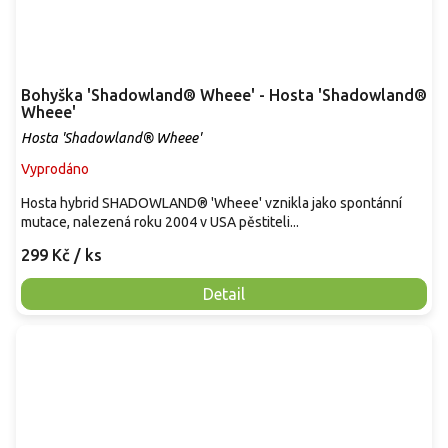
Bohyška 'Shadowland® Wheee' - Hosta 'Shadowland®
Wheee'
Hosta 'Shadowland® Wheee'
Vyprodáno
Hosta hybrid SHADOWLAND® 'Wheee' vznikla jako spontánní
mutace, nalezená roku 2004 v USA pěstiteli...
299 Kč
/ ks
Detail