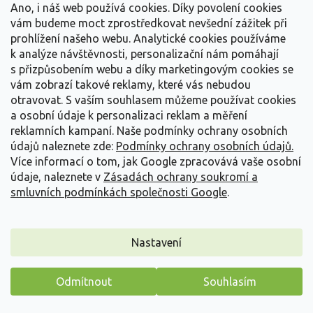
Ano, i náš web používá cookies. Díky povolení cookies
vám budeme moct zprostředkovat nevšední zážitek při
prohlížení našeho webu. Analytické cookies používáme
k analýze návštěvnosti, personalizační nám pomáhají
s přizpůsobením webu a díky marketingovým cookies se
vám zobrazí takové reklamy, které vás nebudou
otravovat.
S vaším souhlasem můžeme používat cookies
Bohyška 'Twilight' - Hosta 'Twilight'
a osobní údaje k personalizaci reklam a měření
Hosta 'Twilight'
reklamních kampaní. Naše podmínky ochrany osobních
údajů naleznete zde:
Podmínky ochrany osobních údajů.
Vyprodáno
Více informací o tom, jak Google zpracovává vaše osobní
údaje, naleznete v
Zásadách ochrany soukromí a
Atraktivní kultivar, který roste v široce otevřených trsech s
elegantně uspořádanými listy. Právě...
smluvních podmínkách společnosti Google
.
119 Kč
/ ks
Detail
Nastavení
Odmítnout
Souhlasím
Máme pro vás malý dárek