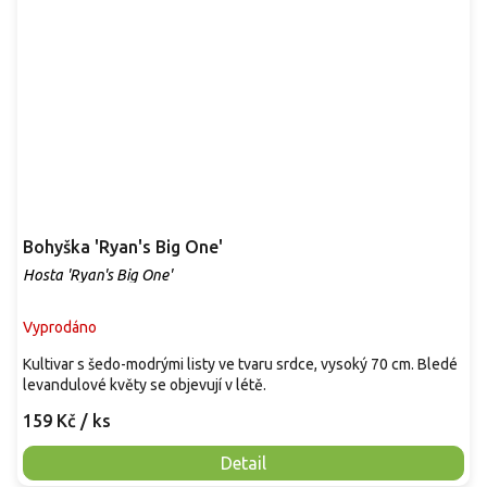
Bohyška 'Ryan's Big One'
Hosta 'Ryan's Big One'
Vyprodáno
Kultivar s šedo-modrými listy ve tvaru srdce, vysoký 70 cm. Bledé
levandulové květy se objevují v létě.
159 Kč
/ ks
Detail