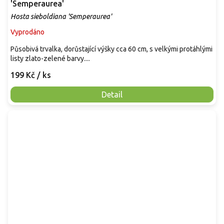
'Semperaurea'
Hosta sieboldiana 'Semperaurea'
Vyprodáno
Působivá trvalka, dorůstající výšky cca 60 cm, s velkými protáhlými
listy zlato-zelené barvy....
199 Kč
/ ks
Detail