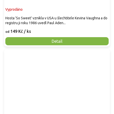
Vyprodáno
Hosta 'So Sweet' vznikla v USA u šlechtitele Kevina Vaughna a do
registru ji roku 1986 uvedl Paul Aden...
149 Kč
/ ks
od
Detail