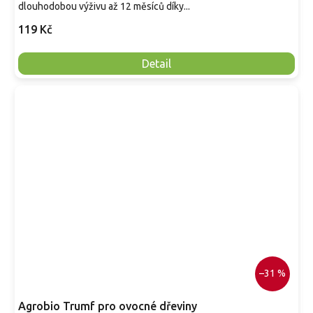
dlouhodobou výživu až 12 měsíců díky...
119 Kč
Detail
–31 %
Agrobio Trumf pro ovocné dřeviny