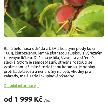
Raná bělomasá odrůda z USA s kulatými plody kolem
100 g, žlutozelenou jemně plstnatou slupkou a výrazným
červeným líčkem. Dužnina je bílá, šťavnatá a středně
sladká. Strom je samosprašný, středně rostoucí se
vzpřímenou až mírně rozloženou korunou, je odolný
proti kadeřavosti a nenáročný na péči, vhodný pro
zahrady, malé sady i skupinové výsadby.
Detailní informace
od
1 999 Kč
/ ks
Měrná