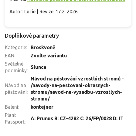
Autor: Lucie | Revize: 17.2. 2026
Doplňkové parametry
Kategorie
:
Broskvoně
EAN
:
Zvolte variantu
Světelné
Slunce
podmínky
:
Návod na pěstování vzrostlých stromů -
Návod na
/navody-na-pestovani-okrasnych-
pěstování
:
stromu/navod-na-vysadbu-vzrostlych-
stromu/
Balení
:
kontejner
Plant
A: Prunus B: CZ-4282 C: 26/FP/0028 D: IT
Passport
: