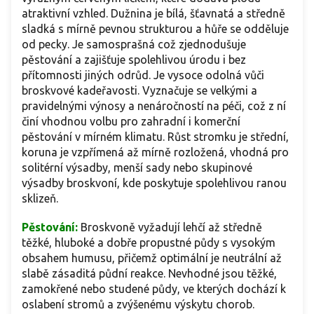
atraktivní vzhled. Dužnina je bílá, šťavnatá a středně
sladká s mírně pevnou strukturou a hůře se odděluje
od pecky. Je samosprašná což zjednodušuje
pěstování a zajišťuje spolehlivou úrodu i bez
přítomnosti jiných odrůd. Je vysoce odolná vůči
broskvové kadeřavosti. Vyznačuje se velkými a
pravidelnými výnosy a nenáročností na péči, což z ní
činí vhodnou volbu pro zahradní i komerční
pěstování v mírném klimatu. Růst stromku je střední,
koruna je vzpřímená až mírně rozložená, vhodná pro
solitérní výsadby, menší sady nebo skupinové
výsadby broskvoní, kde poskytuje spolehlivou ranou
sklizeň.
Pěstování:
Broskvoně vyžadují lehčí až středně
těžké, hluboké a dobře propustné půdy s vysokým
obsahem humusu, přičemž optimální je neutrální až
slabě zásaditá půdní reakce. Nevhodné jsou těžké,
zamokřené nebo studené půdy, ve kterých dochází k
oslabení stromů a zvýšenému výskytu chorob.