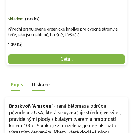
Skladem
(
199 ks
)
Přírodní granulované organické hnojivo pro ovocné stromy a
keře, jako jsou jabloně, hrušně, třešně či...
109 Kč
Detail
Popis
Diskuze
Broskvoň 'Amsden'
- raná bělomasá odrůda
původem z USA, která se vyznačuje středně velkými,
pravidelnými plody s kulatým tvarem a hmotností
kolem 100 g. Slupka je žlutozelená, jemně plstnatá s
výrazným červeným líčkem, které dodává plodu