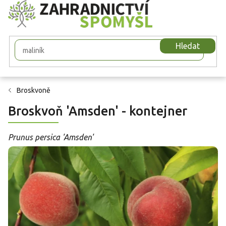
Přejít
na
obsah
Hledat
Broskvoně
Broskvoň 'Amsden' - kontejner
Prunus persica 'Amsden'