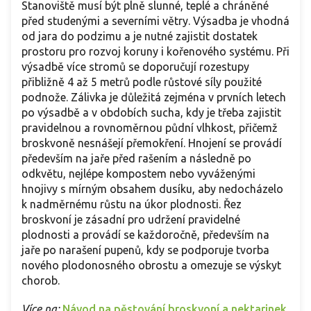
Stanoviště musí být plně slunné, teplé a chráněné
před studenými a severními větry. Výsadba je vhodná
od jara do podzimu a je nutné zajistit dostatek
prostoru pro rozvoj koruny i kořenového systému. Při
výsadbě více stromů se doporučují rozestupy
přibližně 4 až 5 metrů podle růstové síly použité
podnože. Zálivka je důležitá zejména v prvních letech
po výsadbě a v obdobích sucha, kdy je třeba zajistit
pravidelnou a rovnoměrnou půdní vlhkost, přičemž
broskvoně nesnášejí přemokření. Hnojení se provádí
především na jaře před rašením a následně po
odkvětu, nejlépe kompostem nebo vyváženými
hnojivy s mírným obsahem dusíku, aby nedocházelo
k nadměrnému růstu na úkor plodnosti. Řez
broskvoní je zásadní pro udržení pravidelné
plodnosti a provádí se každoročně, především na
jaře po narašení pupenů, kdy se podporuje tvorba
nového plodonosného obrostu a omezuje se výskyt
chorob.
Více na:
Návod na pěstování broskvoní a nektarinek