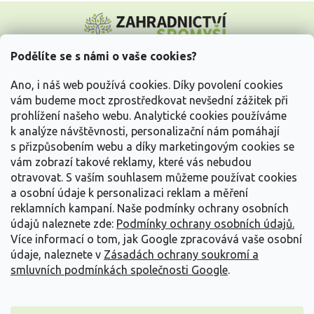
Z
á
p
a
Podělíte se s námi o vaše cookies?
t
Vše o nákupu
í
Ano, i náš web používá cookies. Díky povolení cookies
vám budeme moct zprostředkovat nevšední zážitek při
prohlížení našeho webu. Analytické cookies používáme
Informace pro Vás
k analýze návštěvnosti, personalizační nám pomáhají
s přizpůsobením webu a díky marketingovým cookies se
Kontakujte nás
vám zobrazí takové reklamy, které vás nebudou
otravovat.
S vaším souhlasem můžeme používat cookies
a osobní údaje k personalizaci reklam a měření
reklamních kampaní. Naše podmínky ochrany osobních
údajů naleznete zde:
Podmínky ochrany osobních údajů.
Více informací o tom, jak Google zpracovává vaše osobní
údaje, naleznete v
Zásadách ochrany soukromí a
smluvních podmínkách společnosti Google
.
Vytvořil Shoptet