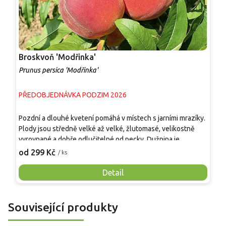
Broskvoň 'Modřinka'
B
Prunus persica 'Modřinka'
P
PŘEDOBJEDNÁVKA PODZIM 2026
P
Pozdní a dlouhé kvetení pomáhá v místech s jarními mrazíky.
Z
Plody jsou středně velké až velké, žlutomasé, velikostně
s
vyrovnané a dobře odlučitelné od pecky. Dužnina je
o
šťavnatá, aromatická, sladce navinulá a má vyrovnaný poměr
'
od 299 Kč
o
/ ks
cukrů a kyselin. Odrůda je samosprašná, sklízí se krátce po
P
'Redhaven', přibližně v srpnu. Hodí se k přímé konzumaci, do
l
Detail
kompotů, džemů, koláčů, ovocných salátů i mražení.
k
p
Související produkty