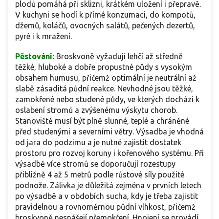
plodů pomáhá při sklizni, krátkém uložení i přepravě.
V kuchyni se hodí k přímé konzumaci, do kompotů,
džemů, koláčů, ovocných salátů, pečených dezertů,
pyré i k mražení.
Pěstování:
Broskvoně vyžadují lehčí až středně
těžké, hluboké a dobře propustné půdy s vysokým
obsahem humusu, přičemž optimální je neutrální až
slabě zásaditá půdní reakce. Nevhodné jsou těžké,
zamokřené nebo studené půdy, ve kterých dochází k
oslabení stromů a zvýšenému výskytu chorob.
Stanoviště musí být plně slunné, teplé a chráněné
před studenými a severními větry. Výsadba je vhodná
od jara do podzimu a je nutné zajistit dostatek
prostoru pro rozvoj koruny i kořenového systému. Při
výsadbě více stromů se doporučují rozestupy
přibližně 4 až 5 metrů podle růstové síly použité
podnože. Zálivka je důležitá zejména v prvních letech
po výsadbě a v obdobích sucha, kdy je třeba zajistit
pravidelnou a rovnoměrnou půdní vlhkost, přičemž
broskvoně nesnášejí přemokření. Hnojení se provádí