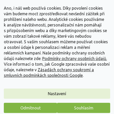
t
Vše o nákupu
í
Ano, i náš web používá cookies. Díky povolení cookies
vám budeme moct zprostředkovat nevšední zážitek při
prohlížení našeho webu. Analytické cookies používáme
Informace pro Vás
k analýze návštěvnosti, personalizační nám pomáhají
s přizpůsobením webu a díky marketingovým cookies se
Kontakujte nás
vám zobrazí takové reklamy, které vás nebudou
otravovat.
S vaším souhlasem můžeme používat cookies
a osobní údaje k personalizaci reklam a měření
reklamních kampaní. Naše podmínky ochrany osobních
údajů naleznete zde:
Podmínky ochrany osobních údajů.
Více informací o tom, jak Google zpracovává vaše osobní
údaje, naleznete v
Zásadách ochrany soukromí a
smluvních podmínkách společnosti Google
.
Vytvořil Shoptet
Nastavení
Copyright 2026
Zahradnictví Spomyšl
. Všechna práva
Odmítnout
Souhlasím
vyhrazena.