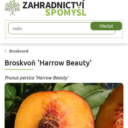
Přejít
na
obsah
Hledat
Broskvoně
Broskvoň 'Harrow Beauty'
Prunus persica 'Harrow Beauty'