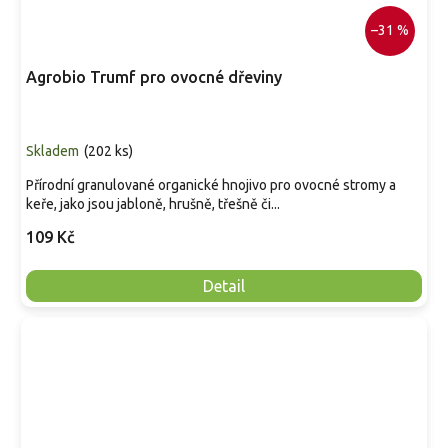
–31 %
Agrobio Trumf pro ovocné dřeviny
Skladem
(
202 ks
)
Přírodní granulované organické hnojivo pro ovocné stromy a
keře, jako jsou jabloně, hrušně, třešně či...
109 Kč
Detail