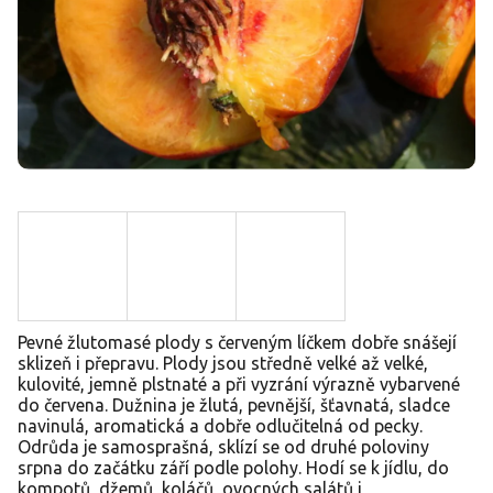
Pevné žlutomasé plody s červeným líčkem dobře snášejí
sklizeň i přepravu. Plody jsou středně velké až velké,
kulovité, jemně plstnaté a při vyzrání výrazně vybarvené
do červena. Dužnina je žlutá, pevnější, šťavnatá, sladce
navinulá, aromatická a dobře odlučitelná od pecky.
Odrůda je samosprašná, sklízí se od druhé poloviny
srpna do začátku září podle polohy. Hodí se k jídlu, do
kompotů, džemů, koláčů, ovocných salátů i