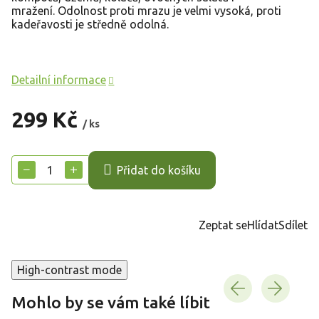
mražení. Odolnost proti mrazu je velmi vysoká, proti
kadeřavosti je středně odolná.
Detailní informace
299 Kč
/ ks
Měrná
cena:
−
+
Přidat do košíku
Zeptat se
Hlídat
Sdílet
High-contrast mode
Mohlo by se vám také líbit