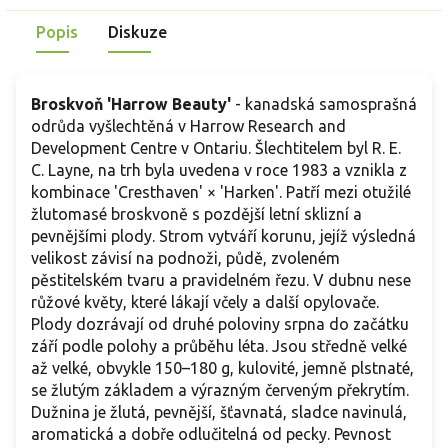
Popis
Diskuze
Broskvoň 'Harrow Beauty'
- kanadská samosprašná
odrůda vyšlechtěná v Harrow Research and
Development Centre v Ontariu. Šlechtitelem byl R. E.
C. Layne, na trh byla uvedena v roce 1983 a vznikla z
kombinace 'Cresthaven' × 'Harken'. Patří mezi otužilé
žlutomasé broskvoně s pozdější letní sklizní a
pevnějšími plody. Strom vytváří korunu, jejíž výsledná
velikost závisí na podnoži, půdě, zvoleném
pěstitelském tvaru a pravidelném řezu. V dubnu nese
růžové květy, které lákají včely a další opylovače.
Plody dozrávají od druhé poloviny srpna do začátku
září podle polohy a průběhu léta. Jsou středně velké
až velké, obvykle 150–180 g, kulovité, jemně plstnaté,
se žlutým základem a výrazným červeným překrytím.
Dužnina je žlutá, pevnější, šťavnatá, sladce navinulá,
aromatická a dobře odlučitelná od pecky. Pevnost