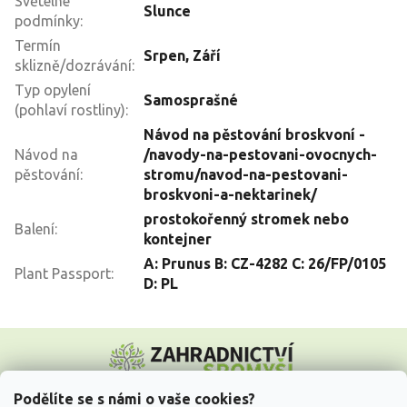
Světelné
Slunce
podmínky
:
Termín
Srpen
,
Září
sklizně/dozrávání
:
Typ opylení
Samosprašné
(pohlaví rostliny)
:
Návod na pěstování broskvoní -
Návod na
/navody-na-pestovani-ovocnych-
pěstování
:
stromu/navod-na-pestovani-
broskvoni-a-nektarinek/
prostokořenný stromek nebo
Balení
:
kontejner
A: Prunus B: CZ-4282 C: 26/FP/0105
Plant Passport
:
D: PL
Z
á
p
a
Podělíte se s námi o vaše cookies?