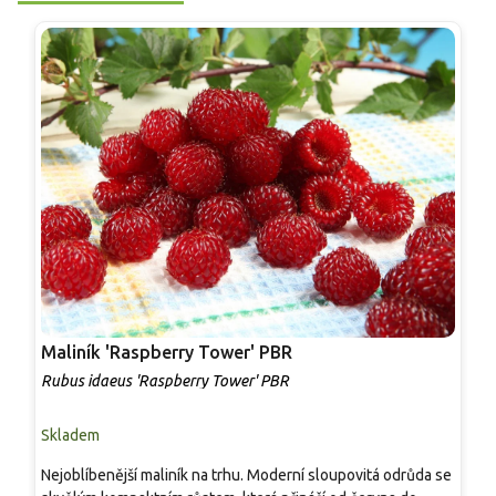
Maliník 'Raspberry Tower' PBR
P
'
Rubus idaeus 'Raspberry Tower' PBR
C
Skladem
S
Nejoblíbenější maliník na trhu. Moderní sloupovitá odrůda se
M