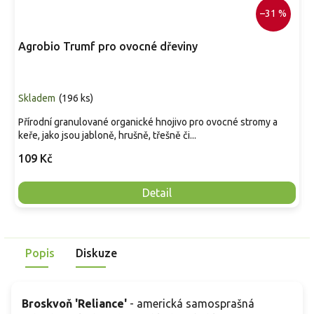
–31 %
Agrobio Trumf pro ovocné dřeviny
Skladem
(
196 ks
)
Přírodní granulované organické hnojivo pro ovocné stromy a
keře, jako jsou jabloně, hrušně, třešně či...
109 Kč
Detail
Popis
Diskuze
Broskvoň 'Reliance'
- americká samosprašná