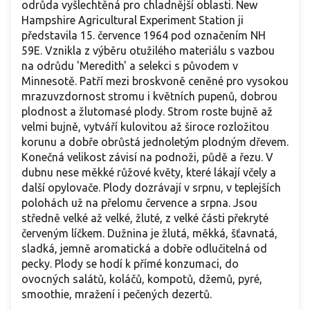
odrůda vyšlechtěná pro chladnější oblasti. New
Hampshire Agricultural Experiment Station ji
představila 15. července 1964 pod označením NH
59E. Vznikla z výběru otužilého materiálu s vazbou
na odrůdu 'Meredith' a selekci s původem v
Minnesotě. Patří mezi broskvoně ceněné pro vysokou
mrazuvzdornost stromu i květních pupenů, dobrou
plodnost a žlutomasé plody. Strom roste bujně až
velmi bujně, vytváří kulovitou až široce rozložitou
korunu a dobře obrůstá jednoletým plodným dřevem.
Konečná velikost závisí na podnoži, půdě a řezu. V
dubnu nese měkké růžové květy, které lákají včely a
další opylovače. Plody dozrávají v srpnu, v teplejších
polohách už na přelomu července a srpna. Jsou
středně velké až velké, žluté, z velké části překryté
červeným líčkem. Dužnina je žlutá, měkká, šťavnatá,
sladká, jemně aromatická a dobře odlučitelná od
pecky. Plody se hodí k přímé konzumaci, do
ovocných salátů, koláčů, kompotů, džemů, pyré,
smoothie, mražení i pečených dezertů.