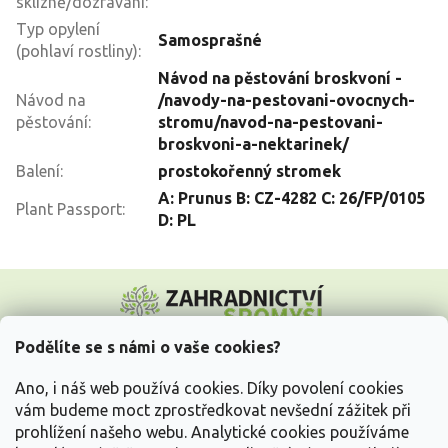
sklizně/dozrávání
:
Typ opylení
Samosprašné
(pohlaví rostliny)
:
Návod na pěstování broskvoní -
Návod na
/navody-na-pestovani-ovocnych-
pěstování
:
stromu/navod-na-pestovani-
broskvoni-a-nektarinek/
Balení
:
prostokořenný stromek
A: Prunus B: CZ-4282 C: 26/FP/0105
Plant Passport
:
D: PL
Z
á
p
a
Podělíte se s námi o vaše cookies?
t
Vše o nákupu
í
Ano, i náš web používá cookies. Díky povolení cookies
vám budeme moct zprostředkovat nevšední zážitek při
prohlížení našeho webu. Analytické cookies používáme
Informace pro Vás