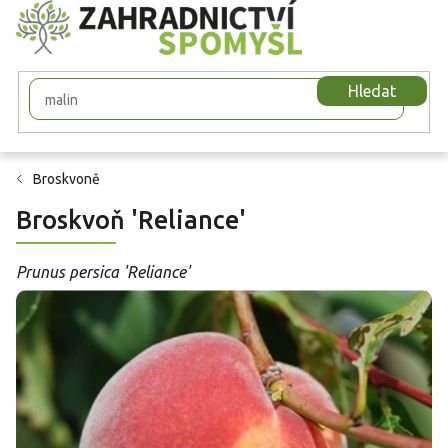
Přejít
na
obsah
Hledat
Broskvoně
Broskvoň 'Reliance'
Prunus persica 'Reliance'