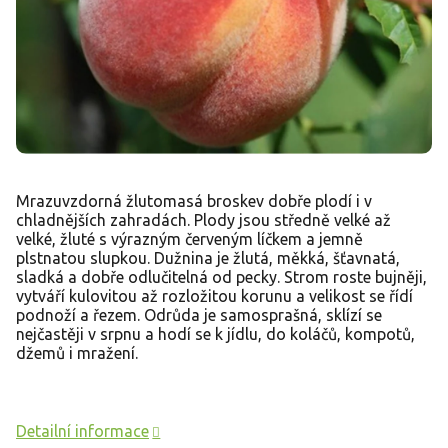
Mrazuvzdorná žlutomasá broskev dobře plodí i v
chladnějších zahradách. Plody jsou středně velké až
velké, žluté s výrazným červeným líčkem a jemně
plstnatou slupkou. Dužnina je žlutá, měkká, šťavnatá,
sladká a dobře odlučitelná od pecky. Strom roste bujněji,
vytváří kulovitou až rozložitou korunu a velikost se řídí
podnoží a řezem. Odrůda je samosprašná, sklízí se
nejčastěji v srpnu a hodí se k jídlu, do koláčů, kompotů,
džemů i mražení.
Detailní informace