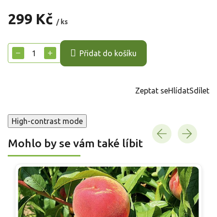
299 Kč
/ ks
Měrná
cena:
−
+
Přidat do košíku
Zeptat se
Hlídat
Sdílet
High-contrast mode
Mohlo by se vám také líbit