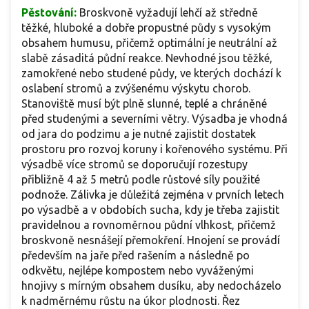
Pěstování:
Broskvoně vyžadují lehčí až středně
těžké, hluboké a dobře propustné půdy s vysokým
obsahem humusu, přičemž optimální je neutrální až
slabě zásaditá půdní reakce. Nevhodné jsou těžké,
zamokřené nebo studené půdy, ve kterých dochází k
oslabení stromů a zvýšenému výskytu chorob.
Stanoviště musí být plně slunné, teplé a chráněné
před studenými a severními větry. Výsadba je vhodná
od jara do podzimu a je nutné zajistit dostatek
prostoru pro rozvoj koruny i kořenového systému. Při
výsadbě více stromů se doporučují rozestupy
přibližně 4 až 5 metrů podle růstové síly použité
podnože. Zálivka je důležitá zejména v prvních letech
po výsadbě a v obdobích sucha, kdy je třeba zajistit
pravidelnou a rovnoměrnou půdní vlhkost, přičemž
broskvoně nesnášejí přemokření. Hnojení se provádí
především na jaře před rašením a následně po
odkvětu, nejlépe kompostem nebo vyváženými
hnojivy s mírným obsahem dusíku, aby nedocházelo
k nadměrnému růstu na úkor plodnosti. Řez