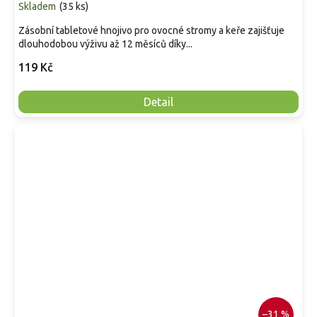
Skladem
(
35 ks
)
Zásobní tabletové hnojivo pro ovocné stromy a keře zajišťuje
dlouhodobou výživu až 12 měsíců díky...
119 Kč
Detail
–31 %