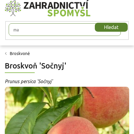
Přejít
na
obsah
Hledat
Broskvoně
Broskvoň 'Sočnyj'
Prunus persica 'Sočnyj'