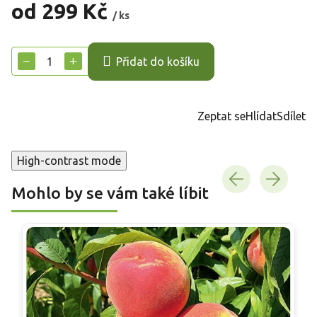
od
299 Kč
/ ks
Měrná
cena:
−
+
Přidat do košíku
Zeptat se
Hlídat
Sdílet
High-contrast mode
Mohlo by se vám také líbit