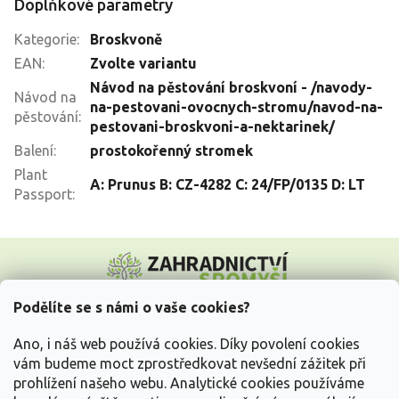
Doplňkové parametry
Kategorie
:
Broskvoně
EAN
:
Zvolte variantu
Návod na pěstování broskvoní - /navody-
Návod na
na-pestovani-ovocnych-stromu/navod-na-
pěstování
:
pestovani-broskvoni-a-nektarinek/
Balení
:
prostokořenný stromek
Plant
A: Prunus B: CZ-4282 C: 24/FP/0135 D: LT
Passport
:
Z
á
p
a
Podělíte se s námi o vaše cookies?
t
Vše o nákupu
í
Ano, i náš web používá cookies. Díky povolení cookies
vám budeme moct zprostředkovat nevšední zážitek při
prohlížení našeho webu. Analytické cookies používáme
Informace pro Vás