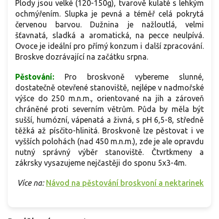
Plody jsou velké (120-150g), tvarově kulaté s lehkým
ochmýřením. Slupka je pevná a téměř celá pokrytá
červenou barvou. Dužnina je nažloutlá, velmi
šťavnatá, sladká a aromatická, na pecce neulpívá.
Ovoce je ideální pro přímý konzum i další zpracování.
Broskve dozrávající na začátku srpna.
Pěstování:
Pro broskvoně vybereme slunné,
dostatečně otevřené stanoviště, nejlépe v nadmořské
výšce do 250 m.n.m., orientované na jih a zároveň
chráněné proti severním větrům. Půda by měla být
sušší, humózní, vápenatá a živná, s pH 6,5-8, středně
těžká až písčito-hlinitá. Broskvoně lze pěstovat i ve
vyšších polohách (nad 450 m.n.m.), zde je ale opravdu
nutný správný výběr stanoviště. Čtvrtkmeny a
zákrsky vysazujeme nejčastěji do sponu 5x3-4m.
Více na:
Návod na pěstování broskvoní a nektarinek