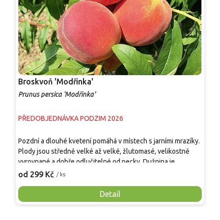
Broskvoň 'Modřinka'
B
Prunus persica 'Modřinka'
P
PŘEDOBJEDNÁVKA PODZIM 2026
P
Pozdní a dlouhé kvetení pomáhá v místech s jarními mrazíky.
Z
Plody jsou středně velké až velké, žlutomasé, velikostně
s
vyrovnané a dobře odlučitelné od pecky. Dužnina je
o
šťavnatá, aromatická, sladce navinulá a má vyrovnaný poměr
'
od 299 Kč
o
/ ks
cukrů a kyselin. Odrůda je samosprašná, sklízí se krátce po
P
'Redhaven', přibližně v srpnu. Hodí se k přímé konzumaci, do
l
Detail
kompotů, džemů, koláčů, ovocných salátů i mražení.
k
p