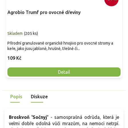
Agrobio Trumf pro ovocné dřeviny
Skladem
(
205 ks
)
Přírodní granulované organické hnojivo pro ovocné stromy a
keře, jako jsou jabloně, hrušně, třešně či...
109 Kč
Detail
Popis
Diskuze
Broskvoň 'Sočnyj'
-
samosprašná odrůda, která je
velmi dobře odolná vůči mrazům, na nemoci netrpí.