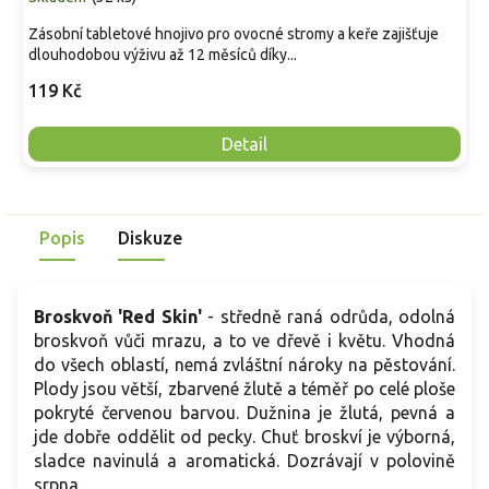
Zásobní tabletové hnojivo pro ovocné stromy a keře zajišťuje
dlouhodobou výživu až 12 měsíců díky...
119 Kč
Detail
Popis
Diskuze
Broskvoň 'Red Skin'
- středně raná odrůda, odolná
broskvoň vůči mrazu, a to ve dřevě i květu. Vhodná
do všech oblastí, nemá zvláštní nároky na pěstování.
Plody jsou větší, zbarvené žlutě a téměř po celé ploše
pokryté červenou barvou. Dužnina je žlutá, pevná a
jde dobře oddělit od pecky. Chuť broskví je výborná,
sladce navinulá a aromatická. Dozrávají v polovině
srpna.