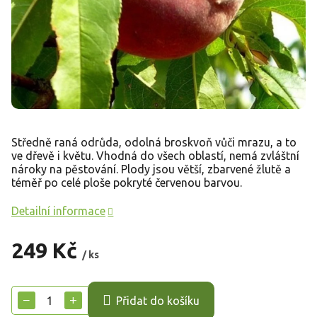
Středně raná odrůda, odolná broskvoň vůči mrazu, a to
ve dřevě i květu. Vhodná do všech oblastí, nemá zvláštní
nároky na pěstování. Plody jsou větší, zbarvené žlutě a
téměř po celé ploše pokryté červenou barvou.
Detailní informace
249 Kč
/ ks
Měrná
cena:
−
+
Přidat do košíku