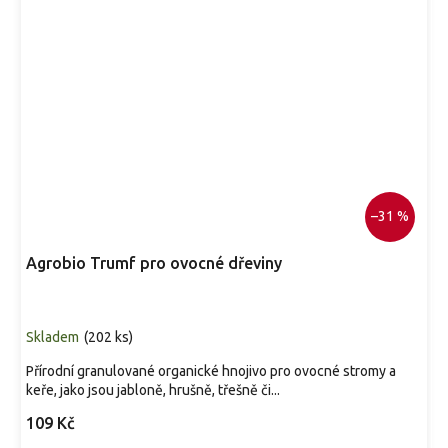
–31 %
Agrobio Trumf pro ovocné dřeviny
Skladem
(
202 ks
)
Přírodní granulované organické hnojivo pro ovocné stromy a
keře, jako jsou jabloně, hrušně, třešně či...
109 Kč