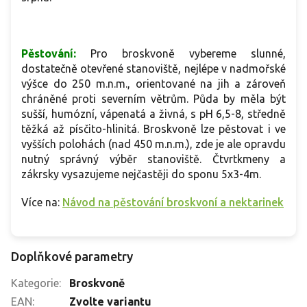
Pěstování:
Pro broskvoně vybereme slunné,
dostatečně otevřené stanoviště, nejlépe v nadmořské
výšce do 250 m.n.m., orientované na jih a zároveň
chráněné proti severním větrům. Půda by měla být
sušší, humózní, vápenatá a živná, s pH 6,5-8, středně
těžká až písčito-hlinitá. Broskvoně lze pěstovat i ve
vyšších polohách (nad 450 m.n.m.), zde je ale opravdu
nutný správný výběr stanoviště. Čtvrtkmeny a
zákrsky vysazujeme nejčastěji do sponu 5x3-4m.
Více na:
Návod na pěstování broskvoní a nektarinek
Doplňkové parametry
Kategorie
:
Broskvoně
EAN
:
Zvolte variantu