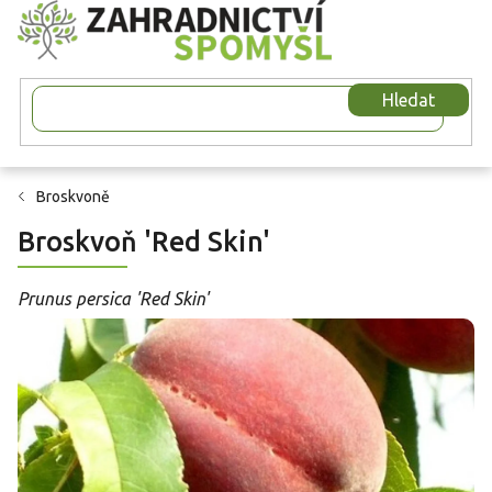
Přejít
na
obsah
Hledat
Broskvoně
Broskvoň 'Red Skin'
Prunus persica 'Red Skin'