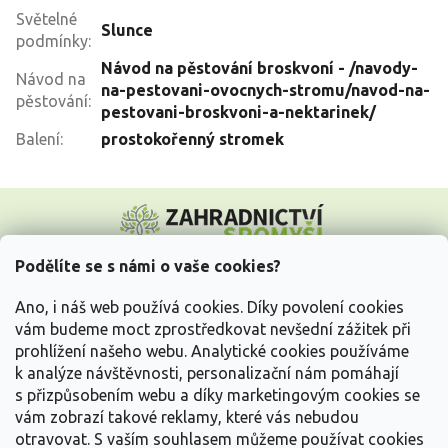
Světelné
Slunce
podmínky
:
Návod na pěstování broskvoní - /navody-
Návod na
na-pestovani-ovocnych-stromu/navod-na-
pěstování
:
pestovani-broskvoni-a-nektarinek/
Balení
:
prostokořenný stromek
Z
á
p
a
Podělíte se s námi o vaše cookies?
t
Vše o nákupu
í
Ano, i náš web používá cookies. Díky povolení cookies
vám budeme moct zprostředkovat nevšední zážitek při
prohlížení našeho webu. Analytické cookies používáme
Informace pro Vás
k analýze návštěvnosti, personalizační nám pomáhají
s přizpůsobením webu a díky marketingovým cookies se
Kontakujte nás
vám zobrazí takové reklamy, které vás nebudou
otravovat.
S vaším souhlasem můžeme používat cookies