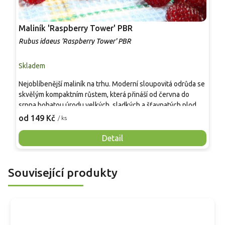
Maliník 'Raspberry Tower' PBR
P
'
Rubus idaeus 'Raspberry Tower' PBR
C
Skladem
S
Nejoblíbenější maliník na trhu. Moderní sloupovitá odrůda se
M
skvělým kompaktním růstem, která přináší od června do
A
srpna bohatou úrodu velkých, sladkých a šťavnatých plodů.
v
Pevné vzpřímené výhony tvoří elegantní habitus bez
j
od 149 Kč
o
/ ks
nutnosti opory, ideální pro nádoby, balkony i malé zahrady.
n
Mrazuvzdornost do −25 °C a spolehlivá vitalita z něj dělají
V
Detail
skvělou volbu pro každého pěstitele.
Související produkty