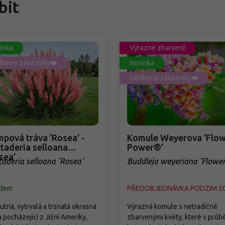
bit
inka
Výrazné zbarvení!
íbeno zákazníky❤️
Novinka
Oblíbeno zákazníky❤️
pová tráva 'Rosea' -
Komule Weyerova 'Flow
taderia selloana
Power®'
sea'
taderia selloana 'Rosea'
Buddleja weyeriana 'Flowe
Power®'
adem
PŘEDOBJEDNÁVKA PODZIM 2
tná, vytrvalá a trsnatá okrasná
Výrazná komule s netradičně
a pocházející z Jižní Ameriky,
zbarvenými květy, které v průb