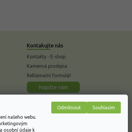
Kontakujte nás
Kontakty - E-shop
Kamenná prodejna
Reklamační formulář
n
Napište nám
Odmítnout
Souhlasím
žení našeho webu.
marketingovým
a osobní údaje k