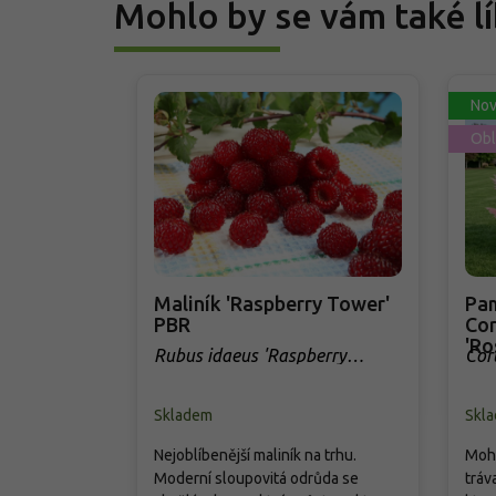
Mohlo by se vám také lí
Nov
Obl
Maliník 'Raspberry Tower'
Pam
PBR
Cor
'Ro
Rubus idaeus 'Raspberry
Cor
Tower' PBR
Skladem
Skl
Nejoblíbenější maliník na trhu.
Mohu
Moderní sloupovitá odrůda se
tráv