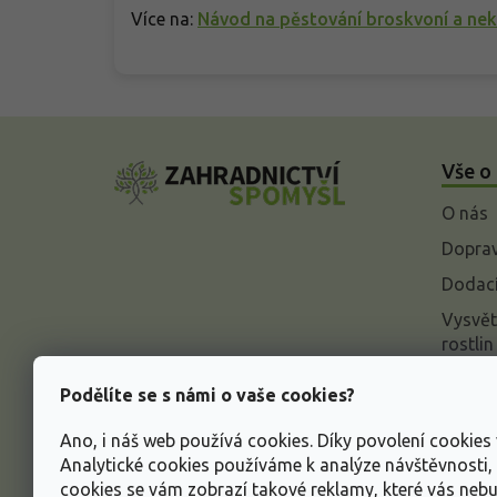
Více na:
Návod na pěstování broskvoní a nek
Z
á
Vše o
p
a
O nás
t
í
Doprav
Dodací
Vysvět
rostlin
Odstou
Podělíte se s námi o vaše cookies?
Rekla
Ano, i náš web používá cookies. Díky povolení cookie
Inform
Analytické cookies používáme k analýze návštěvnosti
údajů
cookies se vám zobrazí takové reklamy, které vás neb