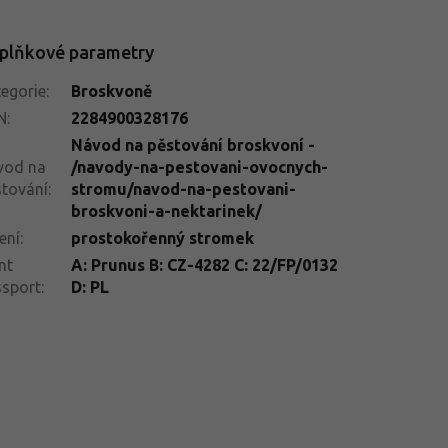
plňkové parametry
egorie
:
Broskvoně
N
:
2284900328176
Návod na pěstování broskvoní -
vod na
/navody-na-pestovani-ovocnych-
tování
:
stromu/navod-na-pestovani-
broskvoni-a-nektarinek/
ení
:
prostokořenný stromek
nt
A: Prunus B: CZ-4282 C: 22/FP/0132
ssport
:
D: PL