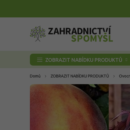
Přejít
na
obsah
ZOBRAZIT NABÍDKU PRODUKTŮ
Domů
ZOBRAZIT NABÍDKU PRODUKTŮ
Ovocn