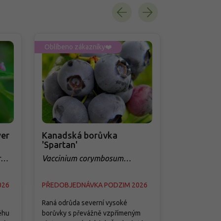
Oblíbeno zákazníky❤️
Oblíbeno zá
er
Kanadská borůvka
Třešeň 'Q
'Spartan'
sloupovit
r
Vaccinium corymbosum
Prunus avi
'Spartan'
026
PŘEDOBJEDNÁVKA PODZIM 2026
PŘEDOBJED
Raná odrůda severní vysoké
Tato moderní
ěhu
borůvky s převážně vzpřímeným
je splněným 