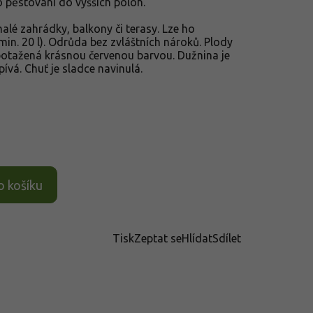
o pěstování do vyšších poloh.
lé zahrádky, balkony či terasy. Lze ho
min. 20 l). Odrůda bez zvláštních nároků. Plody
 potažená krásnou červenou barvou. Dužnina je
pívá. Chuť je sladce navinulá.
o košíku
Tisk
Zeptat se
Hlídat
Sdílet