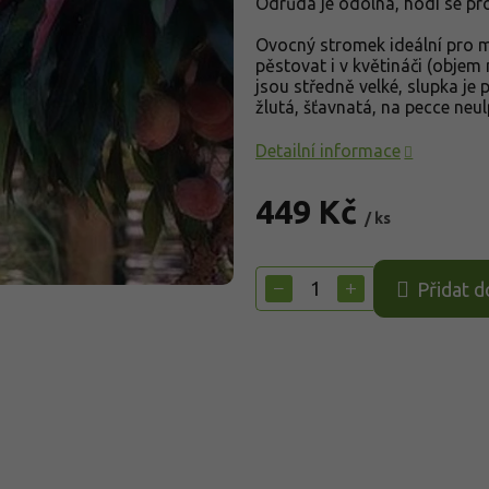
Odrůda je odolná, hodí se pr
Ovocný stromek ideální pro ma
pěstovat i v květináči (objem 
jsou středně velké, slupka je
žlutá, šťavnatá, na pecce neul
Detailní informace
449 Kč
/ ks
Měrná
cena:
−
+
Přidat d