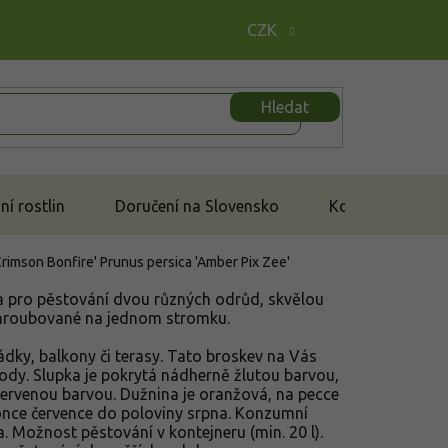
CZK
Hledat
í rostlin
Doručení na Slovensko
Kontakt
Crimson Bonfire'
Prunus persica 'Amber Pix Zee'
 pro pěstování dvou různých odrůd, skvělou
aroubované na jednom stromku.
dky, balkony či terasy. Tato broskev na Vás
ody. Slupka je pokrytá nádherně žlutou barvou,
á červenou barvou. Dužnina je oranžová, na pecce
once července do poloviny srpna. Konzumní
 Možnost pěstování v kontejneru (min. 20 l).