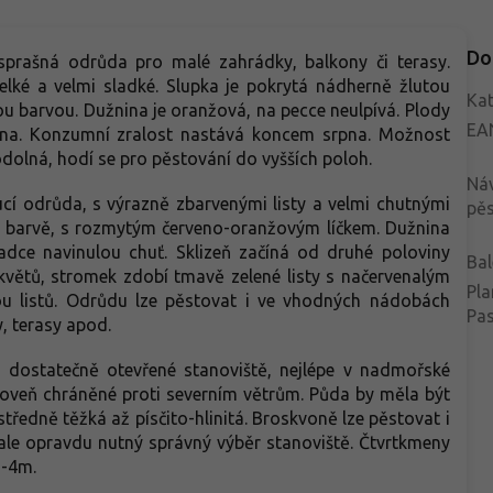
Do
prašná odrůda pro malé zahrádky, balkony či terasy.
lké a velmi sladké. Slupka je pokrytá nádherně žlutou
Kat
nou barvou. Dužnina je oranžová, na pecce neulpívá. Plody
EA
pna. Konzumní zralost nastává koncem srpna. Možnost
 odolná, hodí se pro pěstování do vyšších poloh.
Ná
ucí odrůda, s výrazně zbarvenými listy a velmi chutnými
pěs
uté barvě, s rozmytým červeno-oranžovým líčkem. Dužnina
ladce navinulou chuť. Sklizeň začíná od druhé poloviny
Bal
květů, stromek zdobí tmavě zelené listy s načervenalým
Pla
u listů. Odrůdu lze pěstovat i ve vhodných nádobách
Pa
, terasy apod.
 dostatečně otevřené stanoviště, nejlépe v nadmořské
ároveň chráněné proti severním větrům. Půda by měla být
středně těžká až písčito-hlinitá. Broskvoně lze pěstovat i
 ale opravdu nutný správný výběr stanoviště. Čtvrtkmeny
x3-4m.