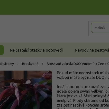
Nejčastější otázky a odpovědi
Návody na pěstován
é stromy
Broskvoně
Broskvoň zakrslá DUO 'Amber Pix Zee + 
Pokud máte nedostatek místa
volbou může být naše DUO n
Ideální odrůda pro malé zahrá
udělá dojem svými velkými pl
která je z velké části pokryt
neulpívá. Plody sbíráme od k
zralost nastává koncem srpna.