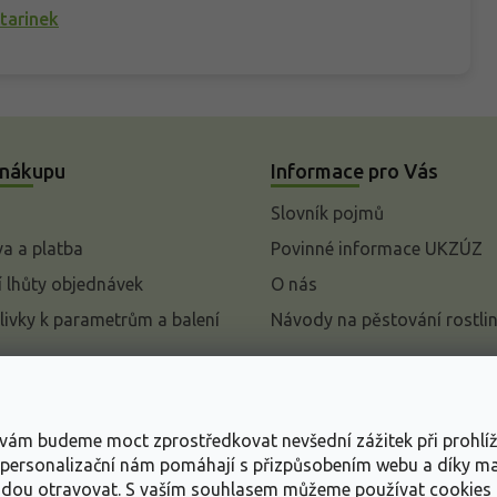
tarinek
 nákupu
Informace pro Vás
Slovník pojmů
a a platba
Povinné informace UKZÚZ
 lhůty objednávek
O nás
livky k parametrům a balení
Návody na pěstování rostli
pení od kupní smlouvy
mace
s vám budeme moct zprostředkovat nevšední zážitek při prohlí
ace o ochraně osobních
, personalizační nám pomáhají s přizpůsobením webu a díky 
udou otravovat.
S vaším souhlasem můžeme používat cookies 