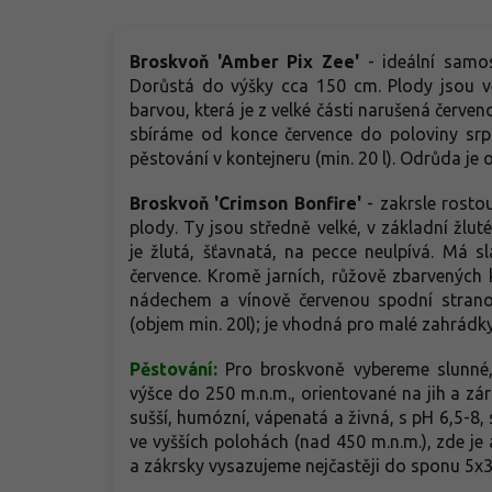
Broskvoň 'Amber Pix Zee'
- ideální samos
Dorůstá do výšky cca 150 cm. Plody jsou ve
barvou, která je z velké části narušená červe
sbíráme od konce července do poloviny sr
pěstování v kontejneru (min. 20 l). Odrůda je
Broskvoň 'Crimson Bonfire'
- zakrsle rosto
plody. Ty jsou středně velké, v základní žl
je žlutá, šťavnatá, na pecce neulpívá. Má s
července. Kromě jarních, růžově zbarvených 
nádechem a vínově červenou spodní strano
(objem min. 20l); je vhodná pro malé zahrádky
Pěstování:
Pro broskvoně vybereme slunné,
výšce do 250 m.n.m., orientované na jih a z
sušší, humózní, vápenatá a živná, s pH 6,5-8, 
ve vyšších polohách (nad 450 m.n.m.), zde je
a zákrsky vysazujeme nejčastěji do sponu 5