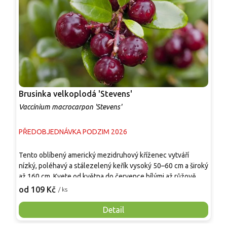
Brusinka velkoplodá 'Stevens'
B
Vaccinium macrocarpon 'Stevens'
V
PŘEDOBJEDNÁVKA PODZIM 2026
P
P
Tento oblíbený americký mezidruhový kříženec vytváří
5
nízký, poléhavý a stálezelený keřík vysoký 50–60 cm a široký
P
až 160 cm. Kvete od května do července bílými až růžově
t
1
zvonkovitými květy a od konce září dozrávají velké, 1,5–2 cm
od 109 Kč
/ ks
p
široké bobule s tmavě červenou až purpurovou slupkou a
p
pevnou, výrazně kyselou dužninou, která po mrazech mírně
Detail
č
zesládne. Rostlina vyniká odolností, hodí se do
p