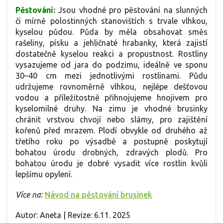
Pěstování:
Jsou vhodné pro pěstování na slunných
či mírně polostinných stanovištích s trvale vlhkou,
kyselou půdou. Půda by měla obsahovat směs
rašeliny, písku a jehličnaté hrabanky, která zajistí
dostatečně kyselou reakci a propustnost. Rostliny
vysazujeme od jara do podzimu, ideálně ve sponu
30–40 cm mezi jednotlivými rostlinami. Půdu
udržujeme rovnoměrně vlhkou, nejlépe dešťovou
vodou a příležitostně přihnojujeme hnojivem pro
kyselomilné druhy. Na zimu je vhodné brusinky
chránit vrstvou chvojí nebo slámy, pro zajištění
kořenů před mrazem. Plodí obvykle od druhého až
třetího roku po výsadbě a postupně poskytují
bohatou úrodu drobných, zdravých plodů.
Pro
bohatou úrodu je dobré vysadit více rostlin kvůli
lepšímu opylení.
Více na:
Návod na pěstování brusinek
Autor: Aneta | Revize: 6.11. 2025