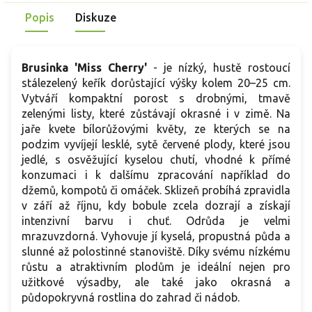
kyselomilných výsadeb i nádob a plody jsou skvělé na
Popis
Diskuze
džemy, šťávy či sušení.
Brusinka 'Miss Cherry'
-
je nízký, hustě rostoucí
stálezelený keřík dorůstající výšky kolem 20–25 cm.
Vytváří kompaktní porost s drobnými, tmavě
zelenými listy, které zůstávají okrasné i v zimě. Na
jaře kvete bílorůžovými květy, ze kterých se na
podzim vyvíjejí lesklé, sytě červené plody, které jsou
jedlé, s osvěžující kyselou chutí, vhodné k přímé
konzumaci i k dalšímu zpracování například do
džemů, kompotů či omáček. Sklizeň probíhá zpravidla
v září až říjnu, kdy bobule zcela dozrají a získají
intenzivní barvu i chuť. Odrůda je velmi
mrazuvzdorná. Vyhovuje jí kyselá, propustná půda a
slunné až polostinné stanoviště. Díky svému nízkému
růstu a atraktivním plodům je ideální nejen pro
užitkové výsadby, ale také jako okrasná a
půdopokryvná rostlina do zahrad či nádob.