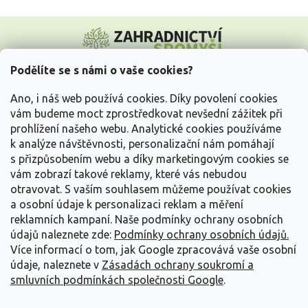
Z
á
p
a
Podělíte se s námi o vaše cookies?
t
Vše o nákupu
í
Ano, i náš web používá cookies. Díky povolení cookies
vám budeme moct zprostředkovat nevšední zážitek při
prohlížení našeho webu. Analytické cookies používáme
Informace pro Vás
k analýze návštěvnosti, personalizační nám pomáhají
s přizpůsobením webu a díky marketingovým cookies se
Kontakujte nás
vám zobrazí takové reklamy, které vás nebudou
otravovat.
S vaším souhlasem můžeme používat cookies
a osobní údaje k personalizaci reklam a měření
reklamních kampaní. Naše podmínky ochrany osobních
údajů naleznete zde:
Podmínky ochrany osobních údajů.
Více informací o tom, jak Google zpracovává vaše osobní
údaje, naleznete v
Zásadách ochrany soukromí a
smluvních podmínkách společnosti Google
.