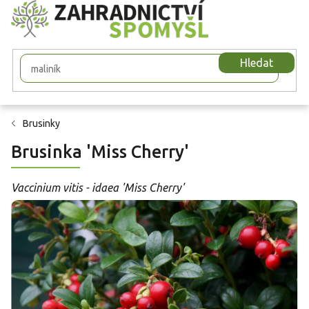
Přejít
na
obsah
Hledat
Brusinky
Brusinka 'Miss Cherry'
Vaccinium vitis - idaea 'Miss Cherry'