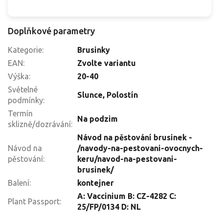
Doplňkové parametry
Kategorie
:
Brusinky
EAN
:
Zvolte variantu
Výška
:
20-40
Světelné
Slunce
,
Polostín
podmínky
:
Termín
Na podzim
sklizně/dozrávání
:
Návod na pěstování brusinek -
Návod na
/navody-na-pestovani-ovocnych-
pěstování
:
keru/navod-na-pestovani-
brusinek/
Balení
:
kontejner
A: Vaccinium B: CZ-4282 C:
Plant Passport
:
25/FP/0134 D: NL