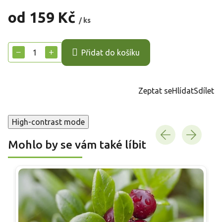
od
159 Kč
/ ks
Měrná
cena:
−
+
Přidat do košíku
Zeptat se
Hlídat
Sdílet
High-contrast mode
Mohlo by se vám také líbit