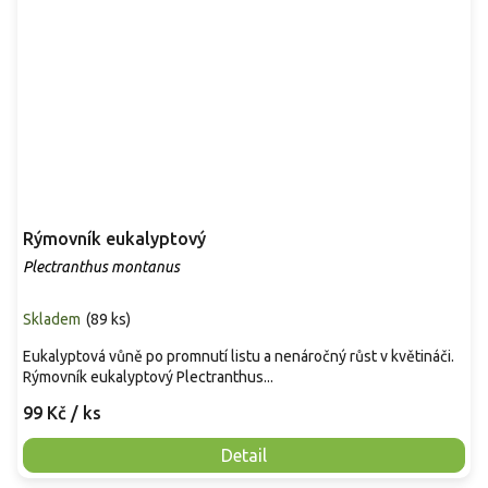
Rýmovník eukalyptový
Plectranthus montanus
Skladem
(
89 ks
)
Eukalyptová vůně po promnutí listu a nenáročný růst v květináči.
Rýmovník eukalyptový Plectranthus...
99 Kč
/ ks
Detail