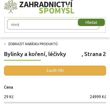
Přejít
na
obsah
Hledat
ZOBRAZIT NABÍDKU PRODUKTŮ
Bylinky a koření, léčivky
, Strana 2
V
Zavřít filtr
ý
p
i
Cena
s
p
29
Kč
24999
Kč
r
o