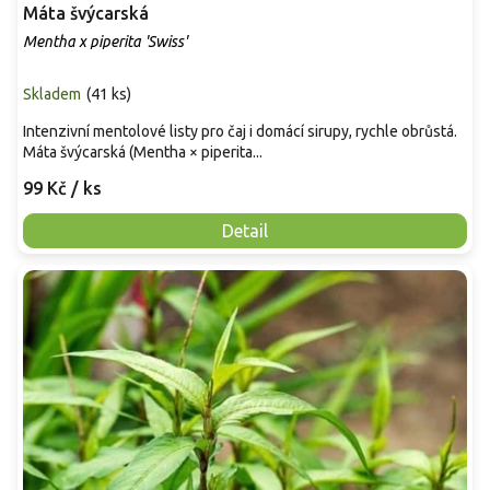
Máta švýcarská
Mentha x piperita 'Swiss'
Skladem
(
41 ks
)
Intenzivní mentolové listy pro čaj i domácí sirupy, rychle obrůstá.
Máta švýcarská (Mentha × piperita...
99 Kč
/ ks
Detail