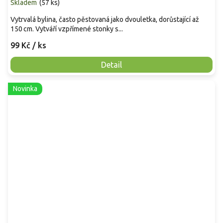
Skladem
(
57 ks
)
Vytrvalá bylina, často pěstovaná jako dvouletka, dorůstající až
150 cm. Vytváří vzpřímené stonky s...
99 Kč
/ ks
Detail
Novinka