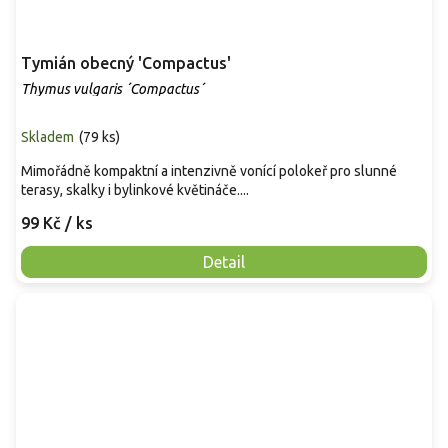
Tymián obecný 'Compactus'
Thymus vulgaris ´Compactus´
Skladem
(
79 ks
)
Mimořádně kompaktní a intenzivně vonící polokeř pro slunné
terasy, skalky i bylinkové květináče....
99 Kč
/ ks
Detail