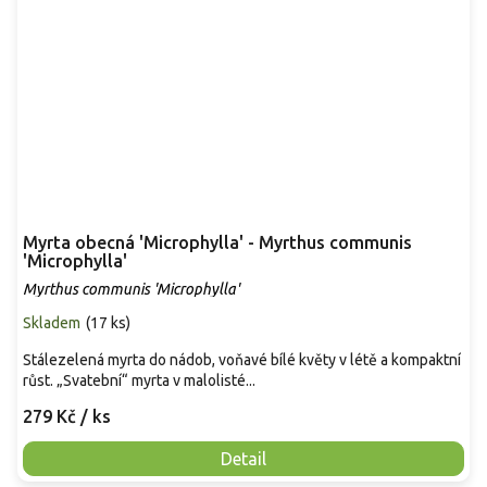
Myrta obecná 'Microphylla' - Myrthus communis
'Microphylla'
Myrthus communis 'Microphylla'
Skladem
(
17 ks
)
Stálezelená myrta do nádob, voňavé bílé květy v létě a kompaktní
růst. „Svatební“ myrta v malolisté...
279 Kč
/ ks
Detail