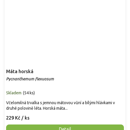
Máta horská
Pycnanthemum flexuosum
Skladem
(
54 ks
)
Včelomilná trvalka s jemnou mátovou vůní a bílými hlávkami v
druhé polovině léta. Horská máta...
229 Kč
/ ks
Detail