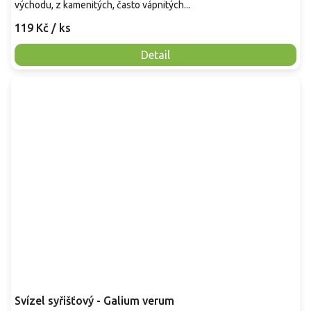
východu, z kamenitých, často vápnitých...
119 Kč
/ ks
Detail
Svízel syřišťový - Galium verum