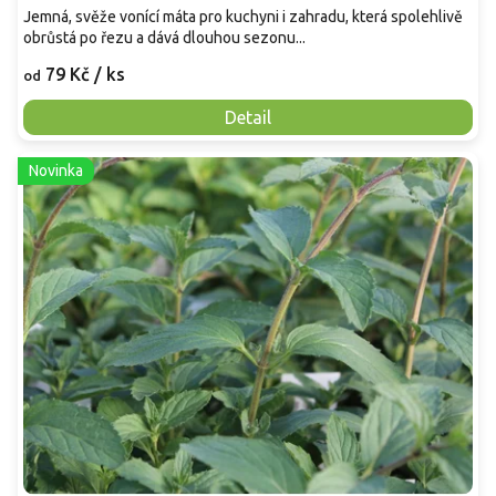
Jemná, svěže vonící máta pro kuchyni i zahradu, která spolehlivě
obrůstá po řezu a dává dlouhou sezonu...
79 Kč
/ ks
od
Detail
Novinka