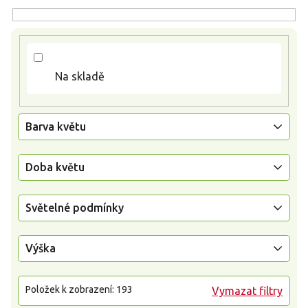
d
u
k
t
ů
Na skladě
Barva květu
Doba květu
Světelné podmínky
Výška
Položek k zobrazení:
193
Vymazat filtry