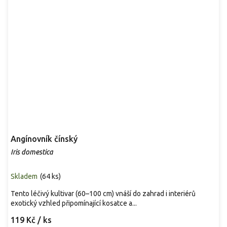
Angínovník čínský
Iris domestica
Skladem
(
64 ks
)
Tento léčivý kultivar (60–100 cm) vnáší do zahrad i interiérů
exotický vzhled připomínající kosatce a...
119 Kč
/ ks