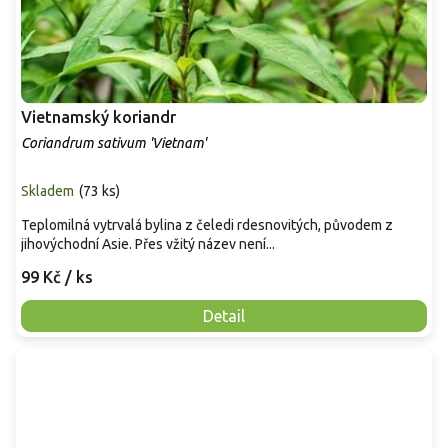
Vietnamský koriandr
Coriandrum sativum 'Vietnam'
Skladem
(
73 ks
)
Teplomilná vytrvalá bylina z čeledi rdesnovitých, původem z
jihovýchodní Asie. Přes vžitý název není...
99 Kč
/ ks
Detail