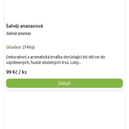
Šalvěj ananasová
Salvia ananas
Skladem
(
74 ks
)
Dekorativní a aromatická trvalka dorůstající 60–80 cm do
vzpřímených, hustě olistěných trsů. Listy...
99 Kč
/ ks
Detail