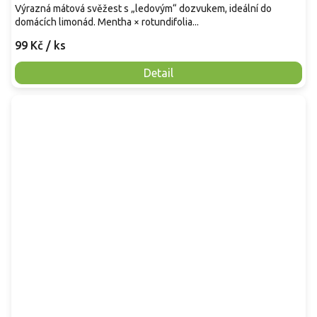
Výrazná mátová svěžest s „ledovým“ dozvukem, ideální do
domácích limonád. Mentha × rotundifolia...
99 Kč
/ ks
Detail