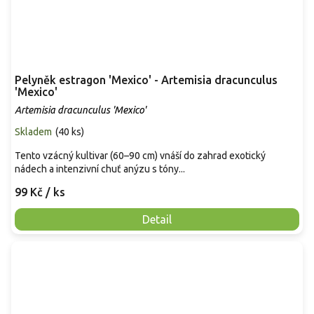
Pelyněk estragon 'Mexico' - Artemisia dracunculus
'Mexico'
Artemisia dracunculus 'Mexico'
Skladem
(
40 ks
)
Tento vzácný kultivar (60–90 cm) vnáší do zahrad exotický
nádech a intenzivní chuť anýzu s tóny...
99 Kč
/ ks
Detail