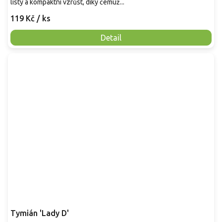
listy a kompaktní vzrůst, díky čemuž...
119 Kč
/ ks
Detail
Tymián 'Lady D'