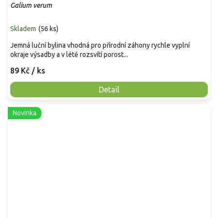
Galium verum
Skladem
(
56 ks
)
Jemná luční bylina vhodná pro přírodní záhony rychle vyplní
okraje výsadby a v létě rozsvítí porost...
89 Kč
/ ks
Detail
Novinka