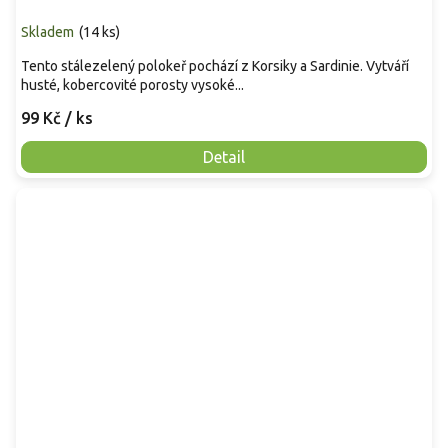
Skladem
(
14 ks
)
Tento stálezelený polokeř pochází z Korsiky a Sardinie. Vytváří
husté, kobercovité porosty vysoké...
99 Kč
/ ks
Detail