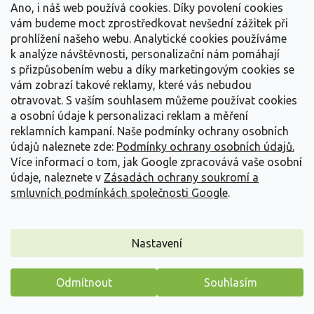
Ano, i náš web používá cookies. Díky povolení cookies
vám budeme moct zprostředkovat nevšední zážitek při
prohlížení našeho webu. Analytické cookies používáme
k analýze návštěvnosti, personalizační nám pomáhají
Vavřín vznešený 'Bay Junior'
s přizpůsobením webu a díky marketingovým cookies se
Laurus nobilis 'Bay Junior'
vám zobrazí takové reklamy, které vás nebudou
otravovat.
S vaším souhlasem můžeme používat cookies
Skladem
(
22 ks
)
a osobní údaje k personalizaci reklam a měření
reklamních kampaní. Naše podmínky ochrany osobních
Kompaktní bobkový list do květináče, sytě zelené aromatické
údajů naleznete zde:
Podmínky ochrany osobních údajů.
olistění po celý rok. Vavřín vznešený...
Více informací o tom, jak Google zpracovává vaše osobní
149 Kč
/ ks
od
údaje, naleznete v
Zásadách ochrany soukromí a
smluvních podmínkách společnosti Google
.
Detail
Nastavení
Odmítnout
Souhlasím
Máme pro vás malý dárek