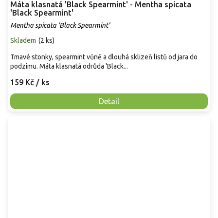
Máta klasnatá 'Black Spearmint' - Mentha spicata
'Black Spearmint'
Mentha spicata 'Black Spearmint'
Skladem
(
2 ks
)
Tmavé stonky, spearmint vůně a dlouhá sklizeň listů od jara do
podzimu. Máta klasnatá odrůda 'Black...
159 Kč
/ ks
Detail