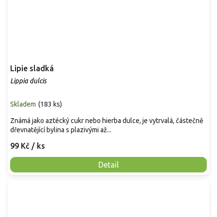
Lipie sladká
Lippia dulcis
Skladem
(
183 ks
)
Známá jako aztécký cukr nebo hierba dulce, je vytrvalá, částečně
dřevnatějící bylina s plazivými až...
99 Kč
/ ks
Detail