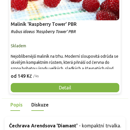
Maliník 'Raspberry Tower' PBR
P
'
Rubus idaeus 'Raspberry Tower' PBR
C
Skladem
S
Nejoblíbenější maliník na trhu. Moderní sloupovitá odrůda se
M
skvělým kompaktním růstem, která přináší od června do
A
srpna bohatou úrodu velkých, sladkých a šťavnatých plodů.
v
Pevné vzpřímené výhony tvoří elegantní habitus bez
j
od 149 Kč
o
/ ks
nutnosti opory, ideální pro nádoby, balkony i malé zahrady.
n
Mrazuvzdornost do −25 °C a spolehlivá vitalita z něj dělají
V
Detail
skvělou volbu pro každého pěstitele.
Popis
Diskuze
Čechrava Arendsova 'Diamant'
- kompaktní trvalka.