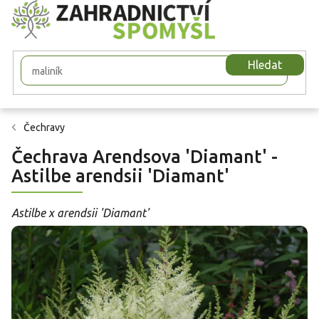
Přejít
na
obsah
Hledat
Čechravy
Čechrava Arendsova 'Diamant' -
Astilbe arendsii 'Diamant'
Astilbe x arendsii 'Diamant'