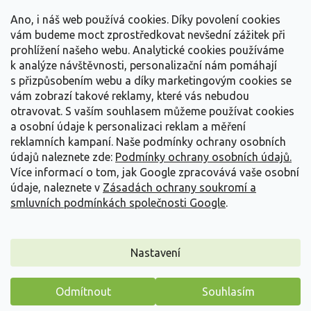
t
Vše o nákupu
í
Ano, i náš web používá cookies. Díky povolení cookies
vám budeme moct zprostředkovat nevšední zážitek při
prohlížení našeho webu. Analytické cookies používáme
Informace pro Vás
k analýze návštěvnosti, personalizační nám pomáhají
s přizpůsobením webu a díky marketingovým cookies se
Kontakujte nás
vám zobrazí takové reklamy, které vás nebudou
otravovat.
S vaším souhlasem můžeme používat cookies
a osobní údaje k personalizaci reklam a měření
reklamních kampaní. Naše podmínky ochrany osobních
údajů naleznete zde:
Podmínky ochrany osobních údajů.
Více informací o tom, jak Google zpracovává vaše osobní
údaje, naleznete v
Zásadách ochrany soukromí a
smluvních podmínkách společnosti Google
.
Vytvořil Shoptet
Nastavení
Copyright 2026
Zahradnictví Spomyšl
. Všechna práva
Odmítnout
Souhlasím
vyhrazena.
Máme pro vás malý dárek