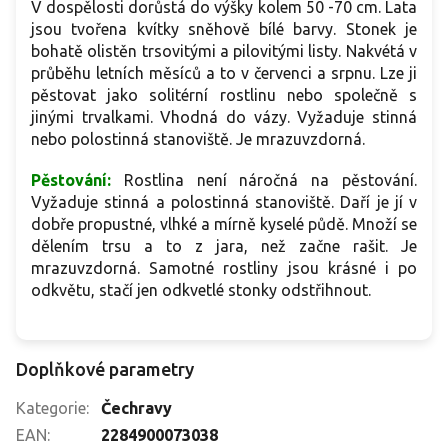
V dospělosti dorůstá do výšky kolem 50 -70 cm. Lata
jsou tvořena kvítky sněhově bílé barvy. Stonek je
bohatě olistěn trsovitými a pilovitými listy. Nakvétá v
průběhu letních měsíců a to v červenci a srpnu. Lze ji
pěstovat jako solitérní rostlinu nebo společně s
jinými trvalkami. Vhodná do vázy. Vyžaduje stinná
nebo polostinná stanoviště. Je mrazuvzdorná.
Pěstování:
Rostlina není náročná na pěstování.
Vyžaduje stinná a polostinná stanoviště. Daří je jí v
dobře propustné, vlhké a mírně kyselé půdě. Množí se
dělením trsu a to z jara, než začne rašit. Je
mrazuvzdorná. Samotné rostliny jsou krásné i po
odkvětu, stačí jen odkvetlé stonky odstřihnout.
Doplňkové parametry
Kategorie
:
Čechravy
EAN
:
2284900073038