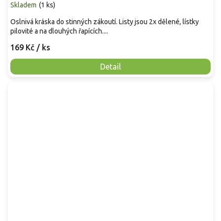
Skladem
(
1 ks
)
Oslnivá kráska do stinných zákoutí. Listy jsou 2x dělené, lístky
pilovité a na dlouhých řapících....
169 Kč
/ ks
Detail