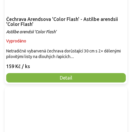
Čechrava Arendsova 'Color Flash' - Astilbe arendsii
'Color Flash'
Astilbe arendsii 'Color Flash'
Vyprodáno
Netradičně vybarvená čechrava dorůstající 30 cm s 2× dělenými
pilovitými listy na dlouhých řapících....
159 Kč
/ ks
Detail