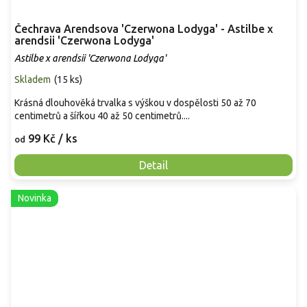
Čechrava Arendsova 'Czerwona Lodyga' - Astilbe x
arendsii 'Czerwona Lodyga'
Astilbe x arendsii 'Czerwona Lodyga'
Skladem
(
15 ks
)
Krásná dlouhověká trvalka s výškou v dospělosti 50 až 70
centimetrů a šířkou 40 až 50 centimetrů....
99 Kč
/ ks
od
Detail
Novinka