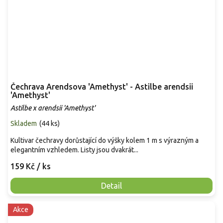
Čechrava Arendsova 'Amethyst' - Astilbe arendsii
'Amethyst'
Astilbe x arendsii 'Amethyst'
Skladem
(
44 ks
)
Kultivar čechravy dorůstající do výšky kolem 1 m s výrazným a
elegantním vzhledem. Listy jsou dvakrát...
159 Kč
/ ks
Detail
Akce