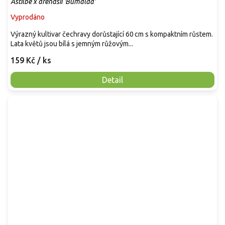
Astilbe x arendsii 'Bumalda'
Vyprodáno
Výrazný kultivar čechravy dorůstající 60 cm s kompaktním růstem.
Lata květů jsou bílá s jemným růžovým...
159 Kč
/ ks
Detail