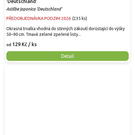
'Deutschland'
Astilbe japonica 'Deutschland'
PŘEDOBJEDNÁVKA PODZIM 2026
(
235 ks
)
Okrasná trvalka vhodná do stinných zákoutí dorůstající do výšky
50–90 cm. Tmavě zelené zpeřené listy...
129 Kč
/ ks
od
Detail