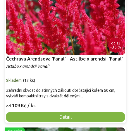
od
až
–35 %
Čechrava Arendsova 'Fanal' - Astilbe x arendsii 'Fanal'
Astilbe x arendsii 'Fanal'
Skladem
(
13 ks
)
Zahradní skvost do stinných zákoutí dorůstající kolem 60 cm,
vytváří kompaktní trsy s dvakrát dělenými...
109 Kč
/ ks
od
Detail
Novinka