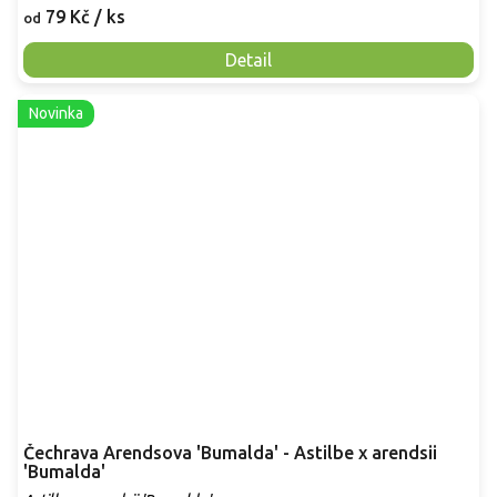
79 Kč
/ ks
od
Detail
Novinka
Čechrava Arendsova 'Bumalda' - Astilbe x arendsii
'Bumalda'