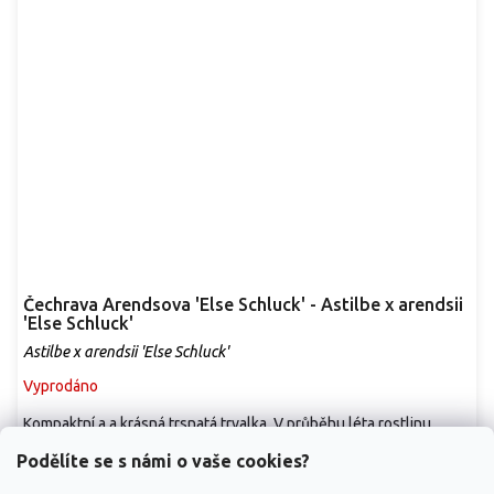
Čechrava Arendsova 'Else Schluck' - Astilbe x arendsii
'Else Schluck'
Astilbe x arendsii 'Else Schluck'
Vyprodáno
Kompaktní a a krásná trsnatá trvalka. V průběhu léta rostlinu
zdobí lata sytě růžových kvítků. V...
Podělíte se s námi o vaše cookies?
159 Kč
/ ks