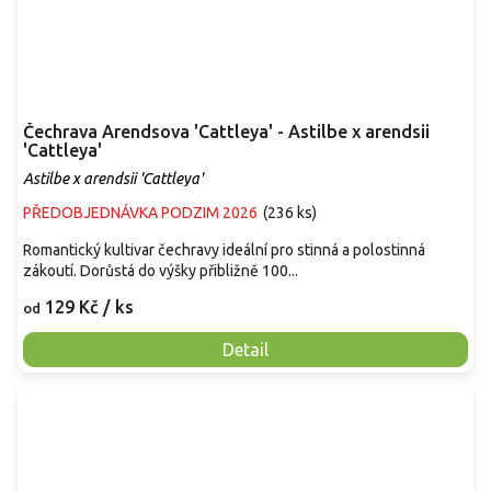
Čechrava Arendsova 'Cattleya' - Astilbe x arendsii
'Cattleya'
Astilbe x arendsii 'Cattleya'
PŘEDOBJEDNÁVKA PODZIM 2026
(
236 ks
)
Romantický kultivar čechravy ideální pro stinná a polostinná
zákoutí. Dorůstá do výšky přibližně 100...
129 Kč
/ ks
od
Detail