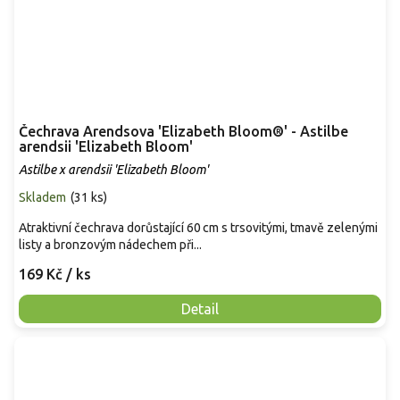
Čechrava Arendsova 'Elizabeth Bloom®' - Astilbe
arendsii 'Elizabeth Bloom'
Astilbe x arendsii 'Elizabeth Bloom'
Skladem
(
31 ks
)
Atraktivní čechrava dorůstající 60 cm s trsovitými, tmavě zelenými
listy a bronzovým nádechem při...
169 Kč
/ ks
Detail