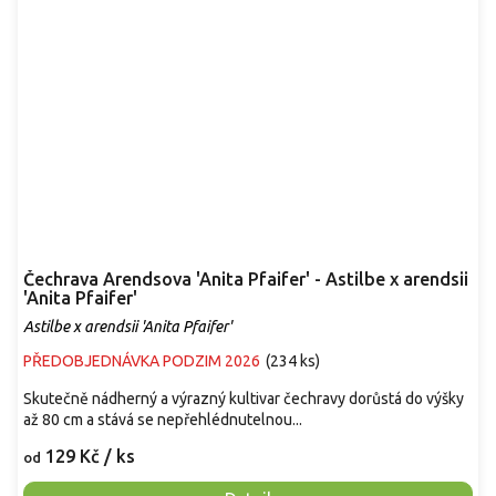
Čechrava Arendsova 'Anita Pfaifer' - Astilbe x arendsii
'Anita Pfaifer'
Astilbe x arendsii 'Anita Pfaifer'
PŘEDOBJEDNÁVKA PODZIM 2026
(
234 ks
)
Skutečně nádherný a výrazný kultivar čechravy dorůstá do výšky
až 80 cm a stává se nepřehlédnutelnou...
129 Kč
/ ks
od