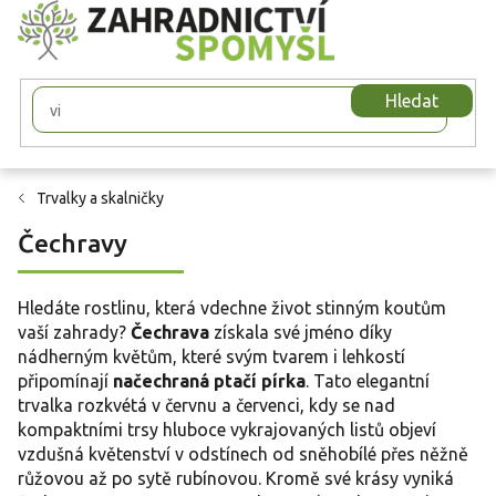
Přejít
na
obsah
Hledat
Trvalky a skalničky
Čechravy
Hledáte rostlinu, která vdechne život stinným koutům
vaší zahrady?
Čechrava
získala své jméno díky
nádherným květům, které svým tvarem i lehkostí
připomínají
načechraná ptačí pírka
. Tato elegantní
trvalka rozkvétá v červnu a červenci, kdy se nad
kompaktními trsy hluboce vykrajovaných listů objeví
vzdušná květenství v odstínech od sněhobílé přes něžně
růžovou až po sytě rubínovou. Kromě své krásy vyniká