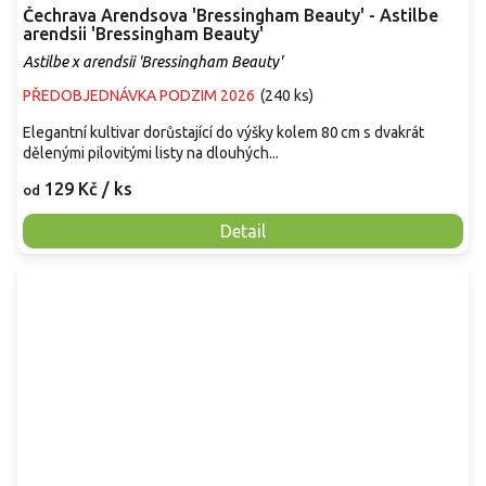
Čechrava Arendsova 'Bressingham Beauty' - Astilbe
arendsii 'Bressingham Beauty'
Astilbe x arendsii 'Bressingham Beauty'
PŘEDOBJEDNÁVKA PODZIM 2026
(
240 ks
)
Elegantní kultivar dorůstající do výšky kolem 80 cm s dvakrát
dělenými pilovitými listy na dlouhých...
129 Kč
/ ks
od
Detail