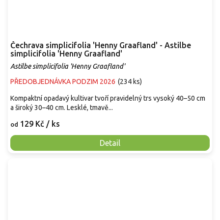
Čechrava simplicifolia 'Henny Graafland' - Astilbe
simplicifolia 'Henny Graafland'
Astilbe simplicifolia 'Henny Graafland'
PŘEDOBJEDNÁVKA PODZIM 2026
(
234 ks
)
Kompaktní opadavý kultivar tvoří pravidelný trs vysoký 40–50 cm
a široký 30–40 cm. Lesklé, tmavě...
129 Kč
/ ks
od
Detail