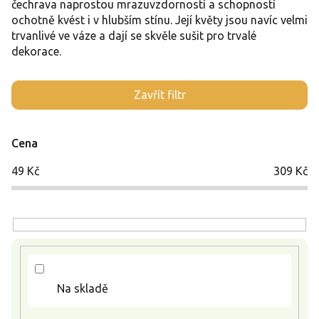
čechrava naprostou mrazuvzdorností a schopností
ochotně kvést i v hlubším stínu. Její květy jsou navíc velmi
trvanlivé ve váze a dají se skvěle sušit pro trvalé
dekorace.
V
Zavřít filtr
ý
p
i
Cena
s
p
49
Kč
309
Kč
r
o
d
u
k
t
ů
Na skladě