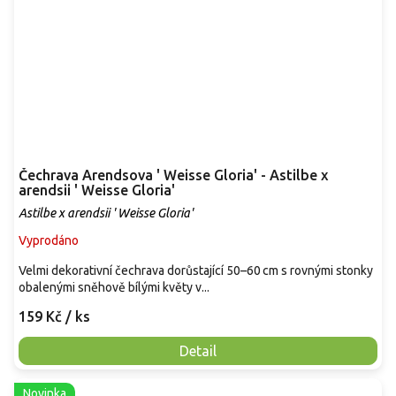
Čechrava Arendsova ' Weisse Gloria' - Astilbe x
arendsii ' Weisse Gloria'
Astilbe x arendsii ' Weisse Gloria'
Vyprodáno
Velmi dekorativní čechrava dorůstající 50–60 cm s rovnými stonky
obalenými sněhově bílými květy v...
159 Kč
/ ks
Detail
Novinka