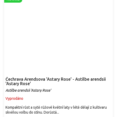
Čechrava Arendsova 'Astary Rose' - Astilbe arendsii
'Astary Rose'
Astilbe arendsii 'Astary Rose'
Vyprodáno
Kompaktní růst a sytě růžové květní laty v létě dělají z kultivaru
skvělou volbu do stínu. Dorůstá...