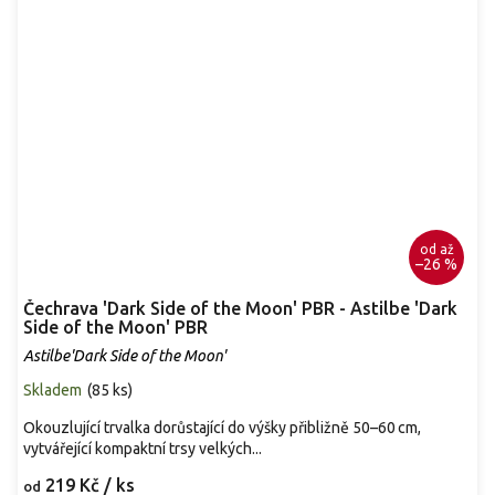
od
až
–26 %
Čechrava 'Dark Side of the Moon' PBR - Astilbe 'Dark
Side of the Moon' PBR
Astilbe'Dark Side of the Moon'
Skladem
(
85 ks
)
Okouzlující trvalka dorůstající do výšky přibližně 50–60 cm,
vytvářející kompaktní trsy velkých...
219 Kč
/ ks
od