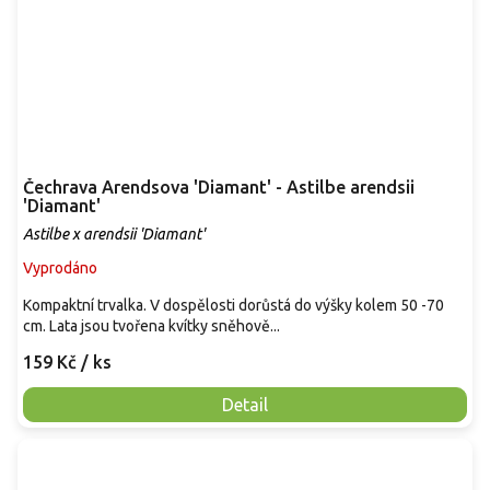
Čechrava Arendsova 'Diamant' - Astilbe arendsii
'Diamant'
Astilbe x arendsii 'Diamant'
Vyprodáno
Kompaktní trvalka. V dospělosti dorůstá do výšky kolem 50 -70
cm. Lata jsou tvořena kvítky sněhově...
159 Kč
/ ks
Detail