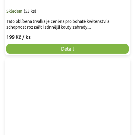
Skladem
(
53 ks
)
Tato oblíbená trvalka je ceněna pro bohaté květenství a
schopnost rozzářit i stinnější kouty zahrady....
199 Kč
/ ks
Detail