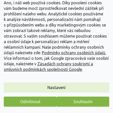
Ano, i náš web používá cookies. Díky povolení cookies
Detail
vám budeme moct zprostředkovat nevšední zážitek při
prohlížení našeho webu. Analytické cookies používáme
k analýze návštěvnosti, personalizační nám pomáhají
s přizpůsobením webu a díky marketingovým cookies se
vám zobrazí takové reklamy, které vás nebudou
otravovat.
S vaším souhlasem můžeme používat cookies
a osobní údaje k personalizaci reklam a měření
reklamních kampaní. Naše podmínky ochrany osobních
údajů naleznete zde:
Podmínky ochrany osobních údajů.
Více informací o tom, jak Google zpracovává vaše osobní
údaje, naleznete v
Zásadách ochrany soukromí a
smluvních podmínkách společnosti Google
.
Nastavení
Čechrava Arendsova 'Etna' - Astilbe x arendsii 'Etna'
Odmítnout
Souhlasím
Astilbe x arendsii 'Etna'
Máme pro vás malý dárek