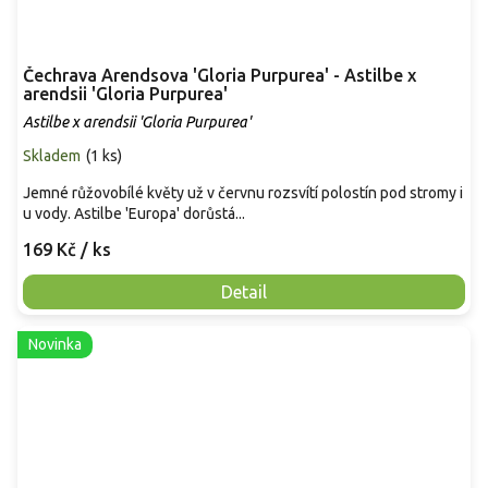
Čechrava Arendsova 'Gloria Purpurea' - Astilbe x
arendsii 'Gloria Purpurea'
Astilbe x arendsii 'Gloria Purpurea'
Skladem
(
1 ks
)
Jemné růžovobílé květy už v červnu rozsvítí polostín pod stromy i
u vody. Astilbe 'Europa' dorůstá...
169 Kč
/ ks
Detail
Novinka