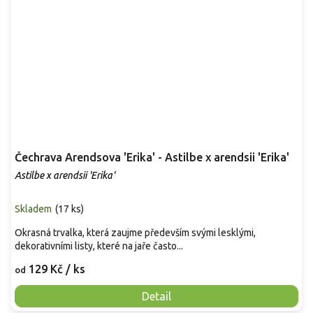
Čechrava Arendsova 'Erika' - Astilbe x arendsii 'Erika'
Astilbe x arendsii 'Erika'
Skladem
(
17 ks
)
Okrasná trvalka, která zaujme především svými lesklými,
dekorativními listy, které na jaře často...
129 Kč
/ ks
od
Detail