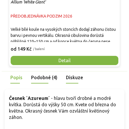
Allium 'White Giant'
A
PŘEDOBJEDNÁVKA PODZIM 2026
P
S
Velké bílé koule na vysokých stoncích dodají záhonu čistou
l
barvu i pevnou vertikálu. Okrasná cibulovina dorůstá
o
přibližně 120–150 cm a od konce května do června nese
a
1
kulovitá květenství o průměru zhruba 15–20 cm. Jsou
od 149 Kč
/ balení
h
složená z množství drobných hvězdicovitých květů čistě
k
bílé barvy, které dobře vystupují nad rašícími a kvetoucími
Detail
l
trvalkami. Listy jsou přízemní, zelené, po odkvětu postupně
s
zatahují. Vynikne v moderních záhonech, prérijních
r
Popis
Podobné (4)
Diskuze
kompozicích, mezi okrasnými trávami, šalvějemi, pivoňkami,
kakosty a růžemi.
Česnek ´Azureum´
- hlavu tvoří drobné a modré
kvítka. Dorůstá do výšky 50 cm. Kvete od března do
května. Okrasný česnek Vám ozvláštní květinový
záhon.