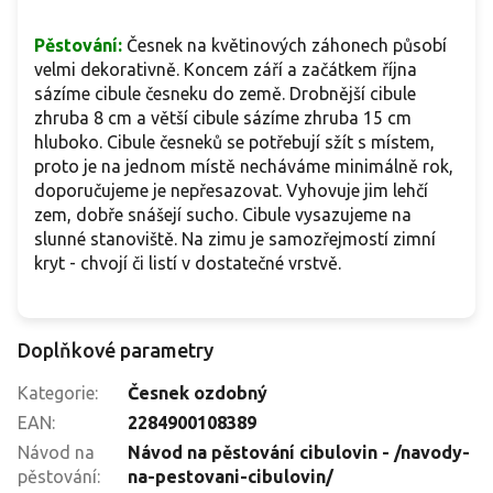
Pěstování:
Česnek na květinových záhonech působí
velmi dekorativně. Koncem září a začátkem října
sázíme cibule česneku do země. Drobnější cibule
zhruba 8 cm a větší cibule sázíme zhruba 15 cm
hluboko. Cibule česneků se potřebují sžít s místem,
proto je na jednom místě necháváme minimálně rok,
doporučujeme je nepřesazovat. Vyhovuje jim lehčí
zem, dobře snášejí sucho. Cibule vysazujeme na
slunné stanoviště. Na zimu je samozřejmostí zimní
kryt - chvojí či listí v dostatečné vrstvě.
Doplňkové parametry
Kategorie
:
Česnek ozdobný
EAN
:
2284900108389
Návod na
Návod na pěstování cibulovin - /navody-
pěstování
:
na-pestovani-cibulovin/