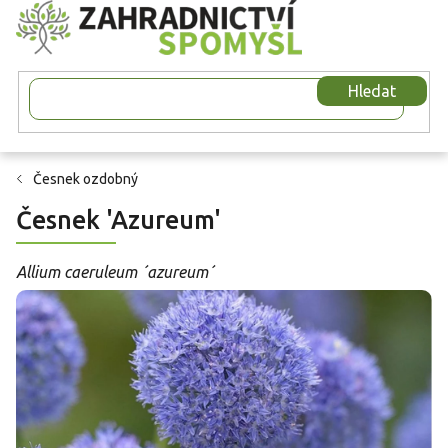
Přejít
na
obsah
Hledat
Česnek ozdobný
Česnek 'Azureum'
Allium caeruleum ´azureum´