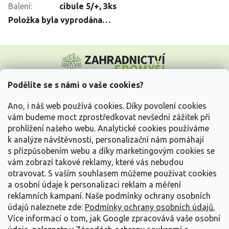
Balení
:
cibule 5/+, 3ks
Položka byla vyprodána…
Z
á
p
a
Podělíte se s námi o vaše cookies?
t
Vše o nákupu
í
Ano, i náš web používá cookies. Díky povolení cookies
vám budeme moct zprostředkovat nevšední zážitek při
prohlížení našeho webu. Analytické cookies používáme
Informace pro Vás
k analýze návštěvnosti, personalizační nám pomáhají
s přizpůsobením webu a díky marketingovým cookies se
Kontakujte nás
vám zobrazí takové reklamy, které vás nebudou
otravovat.
S vaším souhlasem můžeme používat cookies
a osobní údaje k personalizaci reklam a měření
reklamních kampaní. Naše podmínky ochrany osobních
údajů naleznete zde:
Podmínky ochrany osobních údajů.
Více informací o tom, jak Google zpracovává vaše osobní