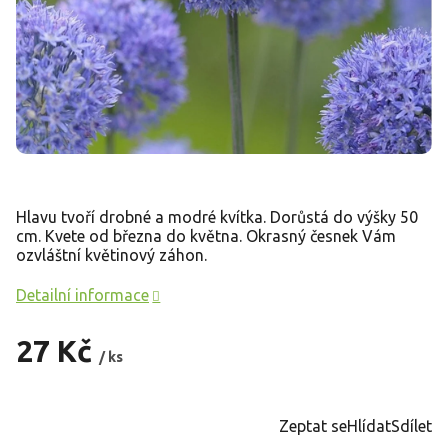
Hlavu tvoří drobné a modré kvítka. Dorůstá do výšky 50
cm. Kvete od března do května. Okrasný česnek Vám
ozvláštní květinový záhon.
Detailní informace
27 Kč
/ ks
Měrná
cena:
Zeptat se
Hlídat
Sdílet