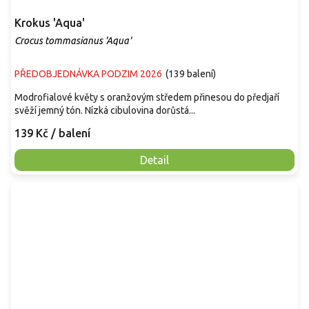
Krokus 'Aqua'
Crocus tommasianus 'Aqua'
PŘEDOBJEDNÁVKA PODZIM 2026
(
139 balení
)
Modrofialové květy s oranžovým středem přinesou do předjaří
svěží jemný tón. Nízká cibulovina dorůstá...
139 Kč
/ balení
Detail