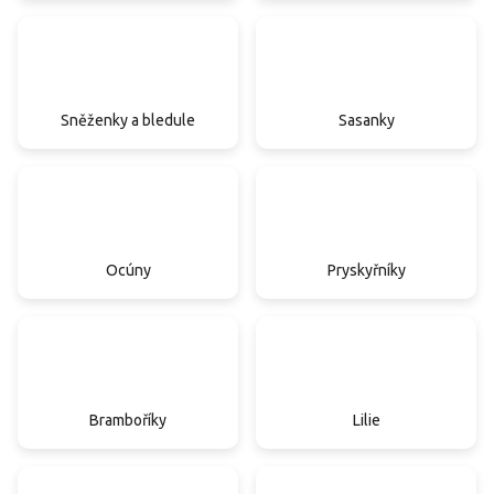
Sněženky a bledule
Sasanky
Ocúny
Pryskyřníky
Bramboříky
Lilie