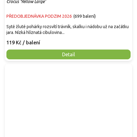
Crocus 'Yellow Large'
PŘEDOBJEDNÁVKA PODZIM 2026
(
699 balení
)
Sytě žluté pohárky rozsvítí trávník, skalku i nádobu už na začátku
jara. Nízká hlíznatá cibulovina...
119 Kč
/ balení
Detail