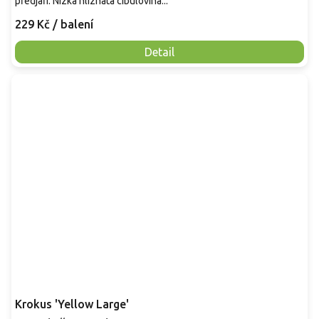
předjaří. Nízká hlíznatá cibulovina...
229 Kč
/ balení
Detail
Krokus 'Yellow Large'