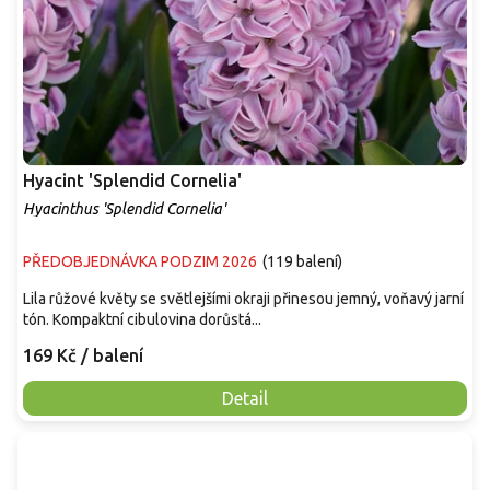
Hyacint 'Splendid Cornelia'
Hyacinthus 'Splendid Cornelia'
PŘEDOBJEDNÁVKA PODZIM 2026
(
119 balení
)
Lila růžové květy se světlejšími okraji přinesou jemný, voňavý jarní
tón. Kompaktní cibulovina dorůstá...
169 Kč
/ balení
Detail