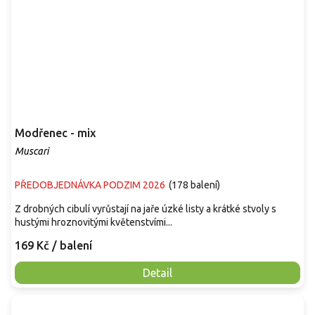
Modřenec - mix
Muscari
PŘEDOBJEDNÁVKA PODZIM 2026
(
178 balení
)
Z drobných cibulí vyrůstají na jaře úzké listy a krátké stvoly s
hustými hroznovitými květenstvími...
169 Kč
/ balení
Detail