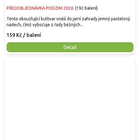
PŘEDOBJEDNÁVKA PODZIM 2026
(
192 balení
)
Tento okouzlující kultivar vnáší do jarní zahrady jemný pastelový
nádech, čímž vybočuje z řady běžných...
159 Kč
/ balení
Detail