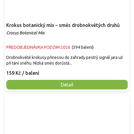
Krokus botanický mix – směs drobnokvětých druhů
Crocus Botanical Mix
PŘEDOBJEDNÁVKA PODZIM 2026
(
394 balení
)
Drobnokvěté krokusy přinesou do zahrady pestrý signál jara už
při tání sněhu. Nízká směs dorůstá...
159 Kč
/ balení
Detail