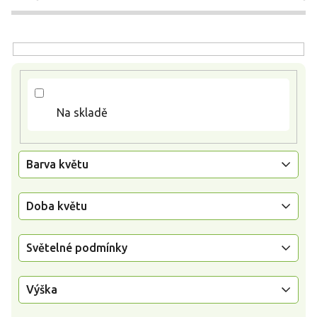
r
o
d
u
k
t
ů
Na skladě
Barva květu
Doba květu
Světelné podmínky
Výška