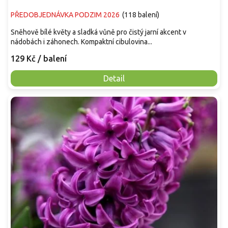
PŘEDOBJEDNÁVKA PODZIM 2026
(
118 balení
)
Sněhově bílé květy a sladká vůně pro čistý jarní akcent v
nádobách i záhonech. Kompaktní cibulovina...
129 Kč
/ balení
Detail