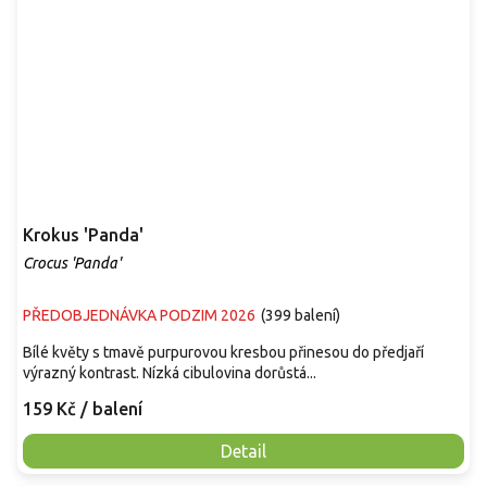
Krokus 'Panda'
Crocus 'Panda'
PŘEDOBJEDNÁVKA PODZIM 2026
(
399 balení
)
Bílé květy s tmavě purpurovou kresbou přinesou do předjaří
výrazný kontrast. Nízká cibulovina dorůstá...
159 Kč
/ balení
Detail