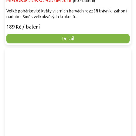
PŘEDOBJEDNÁVKA PODZIM 2026
(
607 balení
)
Velké pohárkovité květy v jarních barvách rozzáří trávník, záhon i
nádobu. Směs velkokvětých krokusů...
189 Kč
/ balení
Detail