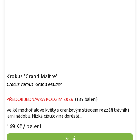
Krokus 'Grand Maitre'
Crocus vernus 'Grand Maitre'
PŘEDOBJEDNÁVKA PODZIM 2026
(
139 balení
)
Velké modrofialové květy s oranžovým středem rozzáří trávník i
jarní nádobu. Nízká cibulovina dorůstá...
169 Kč
/ balení
Detail