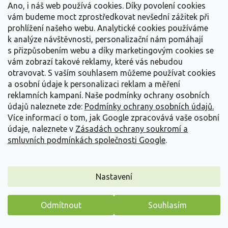
Ano, i náš web používá cookies. Díky povolení cookies
vám budeme moct zprostředkovat nevšední zážitek při
prohlížení našeho webu. Analytické cookies používáme
k analýze návštěvnosti, personalizační nám pomáhají
s přizpůsobením webu a díky marketingovým cookies se
vám zobrazí takové reklamy, které vás nebudou
otravovat.
S vaším souhlasem můžeme používat cookies
Modřenec arménský
a osobní údaje k personalizaci reklam a měření
reklamních kampaní. Naše podmínky ochrany osobních
Muscari armeniacum
údajů naleznete zde:
Podmínky ochrany osobních údajů.
Více informací o tom, jak Google zpracovává vaše osobní
PŘEDOBJEDNÁVKA PODZIM 2026
(
100 balení
)
údaje, naleznete v
Zásadách ochrany soukromí a
Sytě modré hrozny květů vytvoří na jaře výrazný koberec v
smluvních podmínkách společnosti Google
.
záhonu i trávníku. Nízká cibulovina dorůstá...
99 Kč
/ balení
Nastavení
Detail
Odmítnout
Souhlasím
Máme pro vás malý dárek