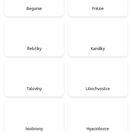
Begonie
Frézie
Řebčíky
Kandíky
Talovíny
Liliochvostce
Ixioliriony
Hyacintovce