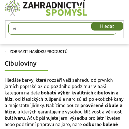
Přejít
na
obsah
Hledat
ZOBRAZIT NABÍDKU PRODUKTŮ
Cibuloviny
Hledáte barvy, které rozzáří vaši zahradu od prvních
jarních paprsků až do pozdního podzimu? V naší
kategorii najdete
bohatý výběr kvalitních cibulovin a
hlíz
, od klasických tulipánů a narcisů až po exotické kany
a majestátní jiřinky. Nabízíme pouze
prověřené cibule a
hlízy
, u kterých garantujeme vysokou klíčivost a věrnost
kultivaru
. Ať už plánujete jarní výsadbu pro letní kvetení
nebo podzimní přípravu na jaro, naše
odborně balené