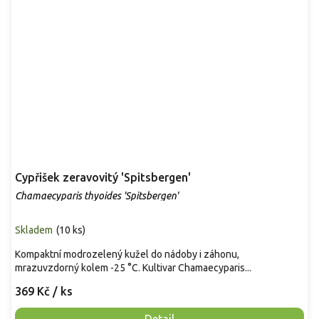
Cypřišek zeravovitý 'Spitsbergen'
Chamaecyparis thyoides 'Spitsbergen'
Skladem
(
10 ks
)
Kompaktní modrozelený kužel do nádoby i záhonu,
mrazuvzdorný kolem -25 °C. Kultivar Chamaecyparis...
369 Kč
/ ks