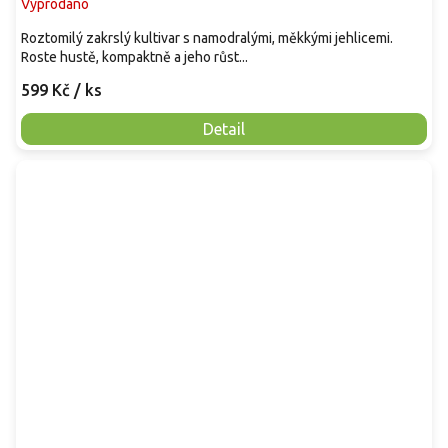
Vyprodáno
Roztomilý zakrslý kultivar s namodralými, měkkými jehlicemi.
Roste hustě, kompaktně a jeho růst...
599 Kč
/ ks
Detail