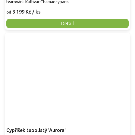
tvarování. Kultivar Chamaecyparis...
3 199 Kč
/ ks
od
Detail
Cypřišek tupolistý 'Aurora'