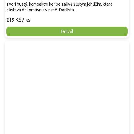
Tvoří hustý, kompaktní keř se zářivě žlutým jehličím, které
zůstává dekorativní i v zimě. Dorůstá...
219 Kč
/ ks
Detail