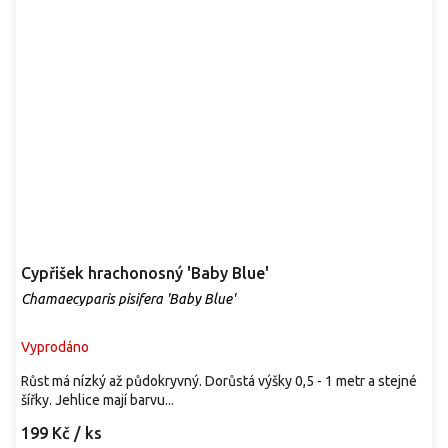
Cypřišek hrachonosný 'Baby Blue'
Chamaecyparis pisifera 'Baby Blue'
Vyprodáno
Růst má nízký až půdokryvný. Dorůstá výšky 0,5 - 1 metr a stejné
šířky. Jehlice mají barvu...
199 Kč
/ ks