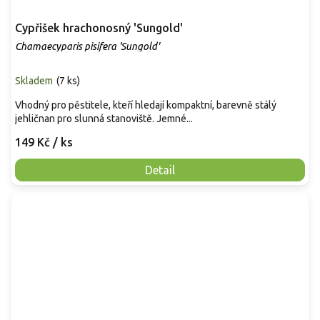
Cypřišek hrachonosný 'Sungold'
Chamaecyparis pisifera 'Sungold'
Skladem
(
7 ks
)
Vhodný pro pěstitele, kteří hledají kompaktní, barevně stálý
jehličnan pro slunná stanoviště. Jemné...
149 Kč
/ ks
Detail