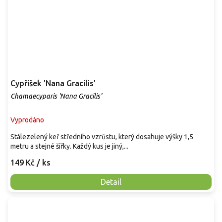
Cypřišek 'Nana Gracilis'
Chamaecyparis 'Nana Gracilis'
Vyprodáno
Stálezelený keř středního vzrůstu, který dosahuje výšky 1,5
metru a stejné šířky. Každý kus je jiný,...
149 Kč
/ ks
Detail