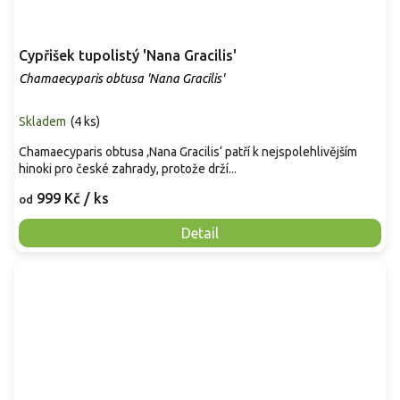
Cypřišek tupolistý 'Nana Gracilis'
Chamaecyparis obtusa 'Nana Gracilis'
Skladem
(
4 ks
)
Chamaecyparis obtusa ‚Nana Gracilis‘ patří k nejspolehlivějším
hinoki pro české zahrady, protože drží...
999 Kč
/ ks
od
Detail