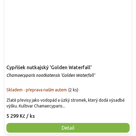
Cypřišek nutkajský 'Golden Waterfall'
Chamaecyparis nootkatensis 'Golden Waterfall'
Skladem - přeprava naším autem
(
2 ks
)
Zlaté převisy jako vodopád a úzký stromek, který dodá výsadbě
výšku. Kultivar Chamaecyparis...
5 299 Kč
/ ks
Detail