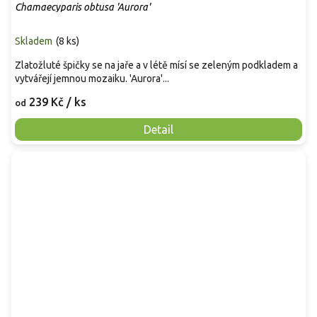
Chamaecyparis obtusa 'Aurora'
Skladem
(
8 ks
)
Zlatožluté špičky se na jaře a v létě mísí se zeleným podkladem a
vytvářejí jemnou mozaiku. 'Aurora'...
239 Kč
/ ks
od
Detail