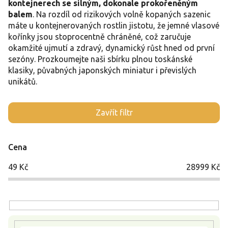
kontejnerech se silným, dokonale prokořeněným
balem
. Na rozdíl od rizikových volně kopaných sazenic
máte u kontejnerovaných rostlin jistotu, že jemné vlasové
kořínky jsou stoprocentně chráněné, což zaručuje
okamžité ujmutí a zdravý, dynamický růst hned od první
sezóny. Prozkoumejte naši sbírku plnou toskánské
klasiky, půvabných japonských miniatur i převislých
unikátů.
V
Zavřít filtr
ý
p
i
Cena
s
p
49
Kč
28999
Kč
r
o
d
u
k