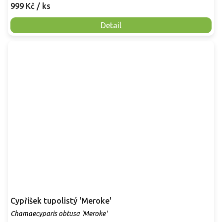
999 Kč
/ ks
Detail
Cypřišek tupolistý 'Meroke'
Chamaecyparis obtusa 'Meroke'