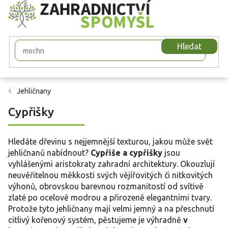
Přejít
na
obsah
Hledat
Jehličnany
Cypřišky
Hledáte dřevinu s nejjemnější texturou, jakou může svět
jehličnanů nabídnout?
Cypřiše a cypřišky
jsou
vyhlášenými aristokraty zahradní architektury. Okouzlují
neuvěřitelnou měkkostí svých vějířovitých či nitkovitých
výhonů, obrovskou barevnou rozmanitostí od svítivě
zlaté po ocelově modrou a přirozeně elegantními tvary.
Protože tyto jehličnany mají velmi jemný a na přeschnutí
citlivý kořenový systém, pěstujeme je výhradně
v