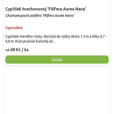
Cypřišek hrachonosný 'Filifera Aurea Nana'
Chamaecyparis pisifera 'Filifera Aurea Nana'
Vyprodáno
Cypřišek menšího růstu, dorůstá do výšky okolo 1,5 m a šířky 0,7 -
0,8 m. Růst je ploše kulovitý až...
69 Kč
/ ks
od
Detail