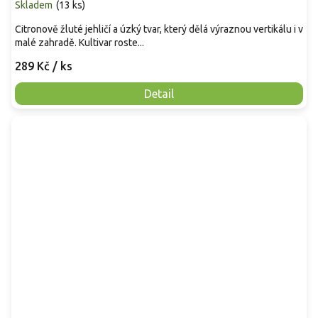
Skladem
(
13 ks
)
Citronově žluté jehličí a úzký tvar, který dělá výraznou vertikálu i v
malé zahradě. Kultivar roste...
289 Kč
/ ks
Detail