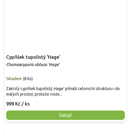
Cypřišek tupolistý 'Hage'
Chamaecyparis obtusa 'Hage'
Skladem
(
8 ks
)
Zakrslý cypřišek tupolistý ‚Hage‘ přináší celoroční strukturu i do
malých prostor, protože roste...
999 Kč
/ ks
Detail