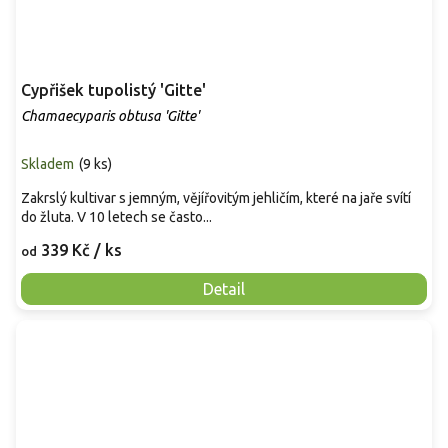
Cypřišek tupolistý 'Gitte'
Chamaecyparis obtusa 'Gitte'
Skladem
(
9 ks
)
Zakrslý kultivar s jemným, vějířovitým jehličím, které na jaře svítí
do žluta. V 10 letech se často...
339 Kč
/ ks
od
Detail