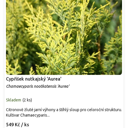
Cypřišek nutkajský 'Aurea'
Chamaecyparis nootkatensis 'Aurea'
Skladem
(
2 ks
)
Citronově žluté jarní výhony a štíhlý sloup pro celoroční strukturu.
Kultivar Chamaecyparis...
549 Kč
/ ks