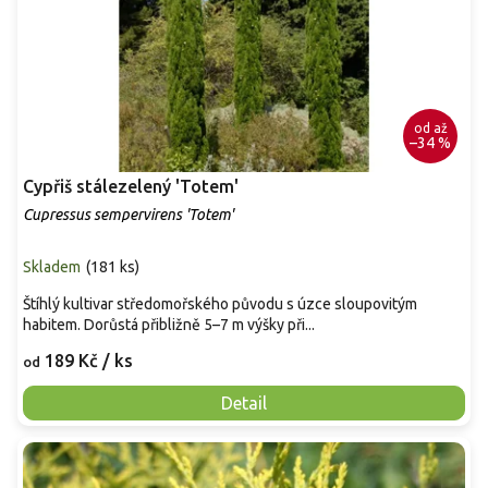
od
až
–34 %
Cypřiš stálezelený 'Totem'
Cupressus sempervirens 'Totem'
Skladem
(
181 ks
)
Štíhlý kultivar středomořského původu s úzce sloupovitým
habitem. Dorůstá přibližně 5–7 m výšky při...
189 Kč
/ ks
od
Detail