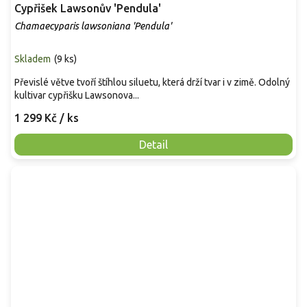
Cypřišek Lawsonův 'Pendula'
Chamaecyparis lawsoniana 'Pendula'
Skladem
(
9 ks
)
Převislé větve tvoří štíhlou siluetu, která drží tvar i v zimě. Odolný
kultivar cypřišku Lawsonova...
1 299 Kč
/ ks
Detail