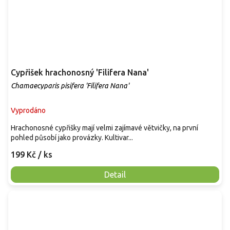
Cypřišek hrachonosný 'Filifera Nana'
Chamaecyparis pisifera 'Filifera Nana'
Vyprodáno
Hrachonosné cypřišky mají velmi zajímavé větvičky, na první
pohled působí jako provázky. Kultivar...
199 Kč
/ ks
Detail