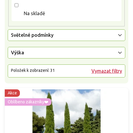
t
ů
Na skladě
Světelné podmínky
Výška
Položek k zobrazení:
31
Vymazat filtry
Akce
Oblíbeno zákazníky❤️