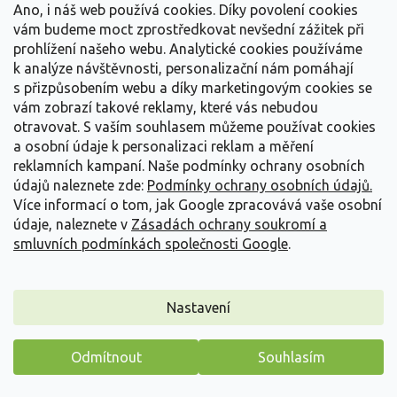
Ano, i náš web používá cookies. Díky povolení cookies
vám budeme moct zprostředkovat nevšední zážitek při
prohlížení našeho webu. Analytické cookies používáme
k analýze návštěvnosti, personalizační nám pomáhají
s přizpůsobením webu a díky marketingovým cookies se
vám zobrazí takové reklamy, které vás nebudou
otravovat.
S vaším souhlasem můžeme používat cookies
a osobní údaje k personalizaci reklam a měření
reklamních kampaní. Naše podmínky ochrany osobních
údajů naleznete zde:
Podmínky ochrany osobních údajů.
Více informací o tom, jak Google zpracovává vaše osobní
údaje, naleznete v
Zásadách ochrany soukromí a
smluvních podmínkách společnosti Google
.
Nastavení
Cypřišek hrachonosný 'Plumosa Compressa Aurea'
Chamaecyparis pisifera 'Plumosa Compressa Aurea'
Odmítnout
Souhlasím
Vyprodáno
Máme pro vás malý dárek