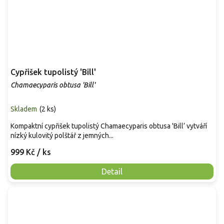
Cypřišek tupolistý 'Bill'
Chamaecyparis obtusa 'Bill'
Skladem
(
2 ks
)
Kompaktní cypřišek tupolistý Chamaecyparis obtusa 'Bill‘ vytváří
nízký kulovitý polštář z jemných...
999 Kč
/ ks
Detail