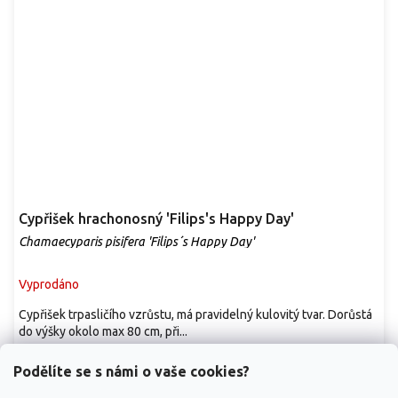
Cypřišek hrachonosný 'Filips's Happy Day'
Chamaecyparis pisifera 'Filips´s Happy Day'
Vyprodáno
Cypřišek trpasličího vzrůstu, má pravidelný kulovitý tvar. Dorůstá
do výšky okolo max 80 cm, při...
179 Kč
/ ks
Podělíte se s námi o vaše cookies?
Detail