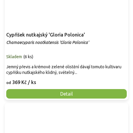
Cypřišek nutkajský 'Gloria Polonica'
Chamaecyparis nootkatensis 'Gloria Polonica'
Skladem
(
6 ks
)
Jemný převis a krémově zelené olistění dávají tomuto kultivaru
cypřišku nutkajského klidný, světelný...
369 Kč
/ ks
od
Detail