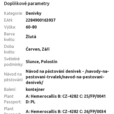
Doplňkové parametry
Kategorie
:
Denivky
EAN
:
2284900163937
Výška
:
60-80
Barva
Žlutá
květu
:
Doba
Červen
,
Září
květu
:
Světelné
Slunce
,
Polostín
podmínky
:
Návod na pěstování denivek - /navody-na-
Návod na
pestovani-trvalek/navod-na-pestovani-
pěstování
:
denivek/
Balení
:
kontejner
Plant
A: Hemerocallis B: CZ-4282 C: 25/FP/0041
Passport
:
D: PL
Plant
A: Hemerocallis B: CZ-4282 C: 26/FP/0034