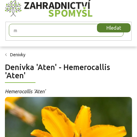
Přejít
na
obsah
Hledat
Denivky
Denivka 'Aten' - Hemerocallis
'Aten'
Hemerocallis 'Aten'