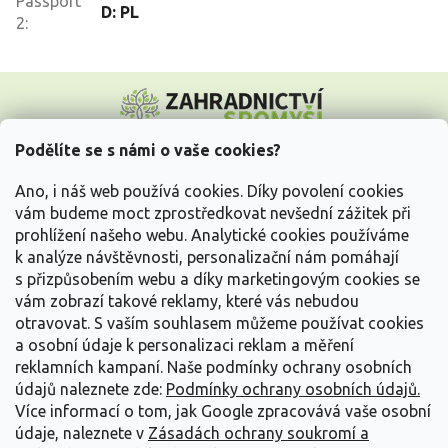
Passport
D: PL
2
:
Z
á
p
a
Podělíte se s námi o vaše cookies?
t
Vše o nákupu
í
Ano, i náš web používá cookies. Díky povolení cookies
vám budeme moct zprostředkovat nevšední zážitek při
prohlížení našeho webu. Analytické cookies používáme
Informace pro Vás
k analýze návštěvnosti, personalizační nám pomáhají
s přizpůsobením webu a díky marketingovým cookies se
Kontakujte nás
vám zobrazí takové reklamy, které vás nebudou
otravovat.
S vaším souhlasem můžeme používat cookies
a osobní údaje k personalizaci reklam a měření
reklamních kampaní. Naše podmínky ochrany osobních
údajů naleznete zde:
Podmínky ochrany osobních údajů.
Více informací o tom, jak Google zpracovává vaše osobní
údaje, naleznete v
Zásadách ochrany soukromí a