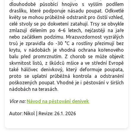
dlouhodobě působící hnojivo s vyšším podílem
draslíku, které podporuje násadu poupat. Odkvetlé
květy se mohou průběžně odstranit pro čistší vzhled,
celé stvoly se po dokvetení zatahují. Trsy se obvykle
zmlazují dělením po 4–6 letech, nejčastěji na jaře
nebo začátkem podzimu. Mrazuvzdornost vyzrálých
trsů je zpravidla do -30 °C a rostliny přezimují bez
krytu, v nádobách je vhodná ochrana kořenového
balu před promrznutím. Z chorob se může objevit
skvrnitost listů, z škůdců mšice a ve střední Evropě
také hálčivec denivkový, který deformuje poupata,
proto se uplatní průběžná kontrola a odstranění
poškozených poupat. Vhodné je i pěstování v širších
nádobách na terasách.
Více na:
Návod na pěstování denivek
Autor: Nikol | Revize: 26.1. 2026