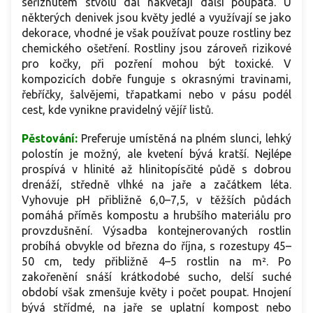
seříznutém stvolu dál nakvétají další poupata. U
některých denivek jsou květy jedlé a využívají se jako
dekorace, vhodné je však používat pouze rostliny bez
chemického ošetření. Rostliny jsou zároveň rizikové
pro kočky, při pozření mohou být toxické. V
kompozicích dobře funguje s okrasnými travinami,
řebříčky, šalvějemi, třapatkami nebo v pásu podél
cest, kde vynikne pravidelný vějíř listů.
Pěstování:
Preferuje umístěná na plném slunci, lehký
polostín je možný, ale kvetení bývá kratší. Nejlépe
prospívá v hlinité až hlinitopísčité půdě s dobrou
drenáží, středně vlhké na jaře a začátkem léta.
Vyhovuje pH přibližně 6,0–7,5, v těžších půdách
pomáhá příměs kompostu a hrubšího materiálu pro
provzdušnění. Výsadba kontejnerovaných rostlin
probíhá obvykle od března do října, s rozestupy 45–
50 cm, tedy přibližně 4–5 rostlin na m². Po
zakořenění snáší krátkodobé sucho, delší suché
období však zmenšuje květy i počet poupat. Hnojení
bývá střídmé, na jaře se uplatní kompost nebo