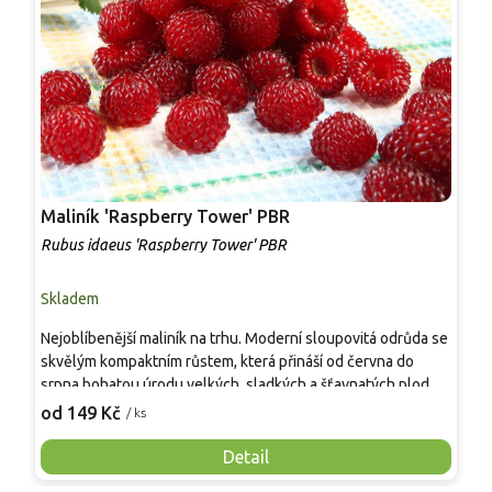
Maliník 'Raspberry Tower' PBR
P
'
Rubus idaeus 'Raspberry Tower' PBR
C
Skladem
S
Nejoblíbenější maliník na trhu. Moderní sloupovitá odrůda se
M
skvělým kompaktním růstem, která přináší od června do
A
srpna bohatou úrodu velkých, sladkých a šťavnatých plodů.
v
Pevné vzpřímené výhony tvoří elegantní habitus bez
j
od 149 Kč
o
/ ks
nutnosti opory, ideální pro nádoby, balkony i malé zahrady.
n
Mrazuvzdornost do −25 °C a spolehlivá vitalita z něj dělají
V
Detail
skvělou volbu pro každého pěstitele.