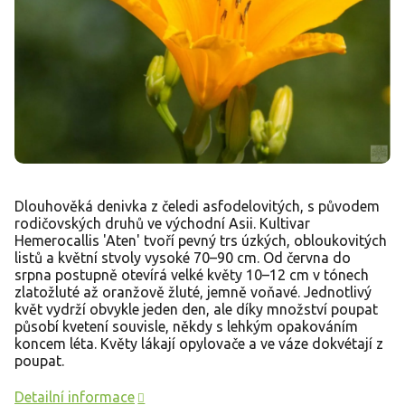
Dlouhověká denivka z čeledi asfodelovitých, s původem
rodičovských druhů ve východní Asii. Kultivar
Hemerocallis 'Aten' tvoří pevný trs úzkých, obloukovitých
listů a květní stvoly vysoké 70–90 cm. Od června do
srpna postupně otevírá velké květy 10–12 cm v tónech
zlatožluté až oranžově žluté, jemně voňavé. Jednotlivý
květ vydrží obvykle jeden den, ale díky množství poupat
působí kvetení souvisle, někdy s lehkým opakováním
koncem léta. Květy lákají opylovače a ve váze dokvétají z
poupat.
Detailní informace