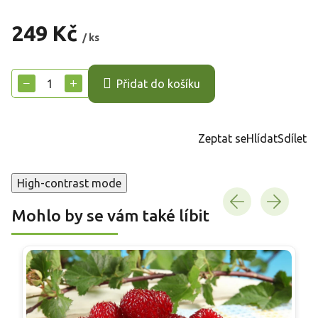
249 Kč
/ ks
Měrná
cena:
−
+
Přidat do košíku
Zeptat se
Hlídat
Sdílet
High-contrast mode
Mohlo by se vám také líbit