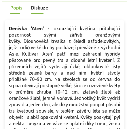
Popis
Diskuze
Denivka 'Aten'
- okouzlující květina přitahující
pozornost svými zářivě oranžovými
květy. Dlouhověká trvalka z čeledi asfodelovitých,
jejíž rodičovské druhy pocházejí převážně z východní
Asie. Kultivar 'Aten' patří mezi zahradní hybridy
pěstované pro pevný trs a dlouhé letní kvetení. Z
přízemních vějířů vyrůstají úzké, obloukovité listy
středně zelené barvy a nad nimi květní stvoly
přibližně 70–90 cm. Na stvolech se od června do
srpna otevírají postupně velké, široce rozevřené květy
o průměru zhruba 10–12 cm, zlatavě žluté až
oranžově žluté, jemně voňavé. Jednotlivý květ vydrží
zpravidla jeden den, ale díky množství poupat působí
trs kvetoucí souvisle, v teplém závěru léta se může
objevit i slabší opakování kvetení. Květy poskytují pyl
a nektar hmyzu a ve váze se uplatní díky tomu, že na